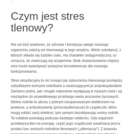
Czym jest stres
tlenowy?
Nie od dziś wiadomo, że zdrowie i kondycja całego naszego
organizmu zależą od równowagi w jego wnętrzu. Wiele substancji, z
których składa się ludzkie ciało, ma charakter antagonistyczny, co
oznacza, że zwalczają się wzajemnie. Brak zbalansowania między
nimi może wywoływać poważne konsekwencje dla naszego
funkcjonowania.
Stres oksydacyjny to nic innego jak zaburzenia równowagi pomiędzy
szkodliwymi wolnymi rodnikami a zwalczającymi je antyoksydantami.
Zarówno jedne, jak i drugie naturalnie występują w naszym ciele i są
niezbędne do prawidłowego przebiegu wielu procesów życiowych.
Wolne rodniki to atomy z jednym niesparowanym elektronem na
powłoce, a antyoksydanty (przeciwutleniacze) to cząsteczki, które
mogą oddać swój elektron, tym samym dezaktywując wolny rodnik.
Te ostatnie powstają podczas każdego oddechu. Gdy organizm
przetwarza tlen na energię, część jego cząsteczek uwalniana jest w
postaci tzw. wolnych rodników tlenowych („utleniaczy”). Z powodu