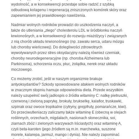
wydolność, a w konsekwencji przestaje sobie radzić z szybką
odbudową kolagenu i regeneracją zniszczonych komórek skóry oraz
zapewnianiem jej prawidłowego nawilżenia.
Nadmiar wolnych rodników prowadzi do uszkodzenia naczyń, a
także do utleniania „złego” cholesterolu LDL w śródbłonku naczyń
krwionośnych, a w konsekwencji do rozwoju miażdżycy i związanych
z nią chorób układu krwionośnego (np. zawału serca, udaru mózgu
lub choroby wieńcowej). Do dolegliwości zdrowotnych
wywoływanych przez stres oksydacyjny należą również czerniak,
choroby neurodegeneracyjne (np. choroba Alzheimera lub
Parkinsona), schorzenia oczu, płuc, żołądka, nerek oraz układu
moczowego.
Co możemy zrobić, jeśli w naszym organizmie brakuje
antyoksydantów? Szkody spowodowane atakiem wolnych rodników
w znacznym stopniu hamuje odpowiednia dieta. Przede wszystkim
należy uzupełnić swój jadłospis o źródła witaminy C: natkę pietruszki,
czerwoną i zieloną paprykę, brokuły, brukselkę, kalafior, truskawki,
szpinak oraz owoce tropikalne (cytryny, grejpfruty, pomarańcze, kiwi).
Do przeciwutleniaczy zaliczamy także witaminę E (obecną w olejach
roślinnych, orzechach, migdałach, nasionach słonecznika, soi,
ziarnach zbóż i zielonych warzywach liściastych) oraz witaminę A,
czyli beta-karoten (jego źródłem są m.in. marchewka, suszone
morele, kalarepa, jarmuż, mango i dynia). Nie należy zapominać