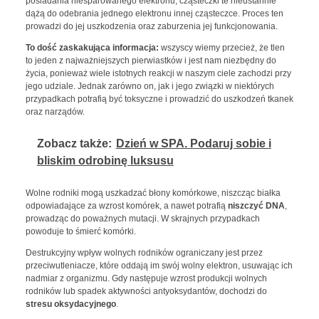
posiadania niesparowanego elektronu, cząsteczki te nieustannie
dążą do odebrania jednego elektronu innej cząsteczce. Proces ten
prowadzi do jej uszkodzenia oraz zaburzenia jej funkcjonowania.
To dość zaskakująca informacja:
wszyscy wiemy przecież, że tlen
to jeden z najważniejszych pierwiastków i jest nam niezbędny do
życia, ponieważ wiele istotnych reakcji w naszym ciele zachodzi przy
jego udziale. Jednak zarówno on, jak i jego związki w niektórych
przypadkach potrafią być toksyczne i prowadzić do uszkodzeń tkanek
oraz narządów.
Zobacz także:
Dzień w SPA. Podaruj sobie i
bliskim odrobinę luksusu
Wolne rodniki mogą uszkadzać błony komórkowe, niszcząc białka
odpowiadające za wzrost komórek, a nawet potrafią
niszczyć DNA
,
prowadząc do poważnych mutacji. W skrajnych przypadkach
powoduje to śmierć komórki.
Destrukcyjny wpływ wolnych rodników ograniczany jest przez
przeciwutleniacze, które oddają im swój wolny elektron, usuwając ich
nadmiar z organizmu. Gdy następuje wzrost produkcji wolnych
rodników lub spadek aktywności antyoksydantów, dochodzi do
stresu oksydacyjnego
.