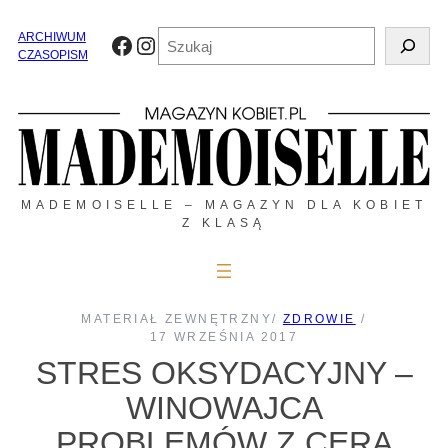
Przejdź
do
Szukaj
ARCHIWUM
Facebook
Instagram
treści
CZASOPISM
MADEMOISELLE – MAGAZYN DLA KOBIET
Z KLASĄ
MATERIAŁ ZEWNĘTRZNY
/
ZDROWIE
/
17 WRZEŚNIA 2017
STRES OKSYDACYJNY –
WINOWAJCA
PROBLEMÓW Z CERĄ