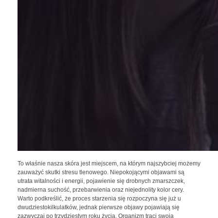
To właśnie nasza skóra jest miejscem, na którym najszybciej możemy
zauważyć skutki stresu tlenowego. Niepokojącymi objawami są
utrata witalności i energii, pojawienie się drobnych zmarszczek,
nadmierna suchość, przebarwienia oraz niejednolity kolor cery.
Warto podkreślić, że proces starzenia się rozpoczyna się już u
dwudziestokilkulatków, jednak pierwsze objawy pojawiają się
zazwyczaj po trzydziestym roku życia. Organizm traci swoją