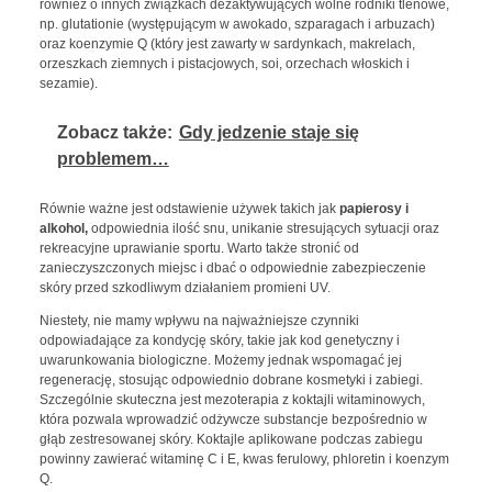
również o innych związkach dezaktywujących wolne rodniki tlenowe,
np. glutationie (występującym w awokado, szparagach i arbuzach)
oraz koenzymie Q (który jest zawarty w sardynkach, makrelach,
orzeszkach ziemnych i pistacjowych, soi, orzechach włoskich i
sezamie).
Zobacz także:
Gdy jedzenie staje się
problemem…
Równie ważne jest odstawienie używek takich jak
papierosy i
alkohol,
odpowiednia ilość snu, unikanie stresujących sytuacji oraz
rekreacyjne uprawianie sportu. Warto także stronić od
zanieczyszczonych miejsc i dbać o odpowiednie zabezpieczenie
skóry przed szkodliwym działaniem promieni UV.
Niestety, nie mamy wpływu na najważniejsze czynniki
odpowiadające za kondycję skóry, takie jak kod genetyczny i
uwarunkowania biologiczne. Możemy jednak wspomagać jej
regenerację, stosując odpowiednio dobrane kosmetyki i zabiegi.
Szczególnie skuteczna jest mezoterapia z koktajli witaminowych,
która pozwala wprowadzić odżywcze substancje bezpośrednio w
głąb zestresowanej skóry. Koktajle aplikowane podczas zabiegu
powinny zawierać witaminę C i E, kwas ferulowy, phloretin i koenzym
Q.