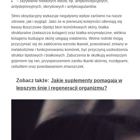
– zażywanie niektórych leków, np. antykoncepcyjnych,
antydepresyjnych, sterydowych i antykoagulantów.
Stres oksydacyjny wykazuje negatywny wpływ zarówno na nasze
zdrowie, jak i wygląd. Jako że w pierwszej kolejności utleniają się
kwasy tłuszczowe (lipidy) błon komórkowych skóry, białka
strukturalne (zwłaszcza kolagen) oraz białka enzymatyczne, włókna
kolagenu budujące skórę ulegają osłabieniu. Wolne rodniki mogą
przyczyniać się do zakłócenia wzrostu tkanek, powodować zmiany w
metabolizmie i funkcjonowaniu komórek, być przyczyną uszkodzenia
struktur lipidowych i białkowych. Zaburzenia te skutkują wolniejszym
gojeniem się ran, przyspieszeniem zaniku tkanki skórnej, rozstępami,
cellulitem oraz powstawaniem zmarszczek.
Zobacz także:
Jakie suplementy pomagają w
lepszym śnie i regeneracji organizmu?