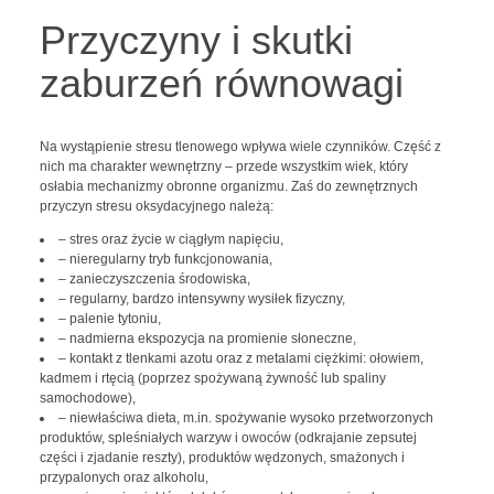
Przyczyny i skutki
zaburzeń równowagi
Na wystąpienie stresu tlenowego wpływa wiele czynników. Część z
nich ma charakter wewnętrzny – przede wszystkim wiek, który
osłabia mechanizmy obronne organizmu. Zaś do zewnętrznych
przyczyn stresu oksydacyjnego należą:
– stres oraz życie w ciągłym napięciu,
– nieregularny tryb funkcjonowania,
– zanieczyszczenia środowiska,
– regularny, bardzo intensywny wysiłek fizyczny,
– palenie tytoniu,
– nadmierna ekspozycja na promienie słoneczne,
– kontakt z tlenkami azotu oraz z metalami ciężkimi: ołowiem,
kadmem i rtęcią (poprzez spożywaną żywność lub spaliny
samochodowe),
– niewłaściwa dieta, m.in. spożywanie wysoko przetworzonych
produktów, spleśniałych warzyw i owoców (odkrajanie zepsutej
części i zjadanie reszty), produktów wędzonych, smażonych i
przypalonych oraz alkoholu,