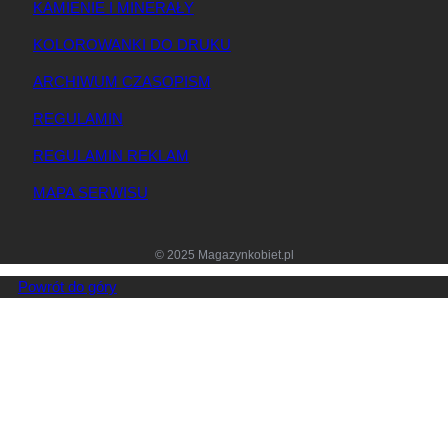
KAMIENIE I MINERAŁY
KOLOROWANKI DO DRUKU
ARCHIWUM CZASOPISM
REGULAMIN
REGULAMIN REKLAM
MAPA SERWISU
© 2025 Magazynkobiet.pl
Powrót do góry