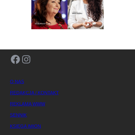
Facebook
Instagram
O NAS
REDAKCJA / KONTAKT
REKLAMA WWW
SENNIK
KSIĘGA IMION