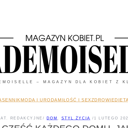
EMOISELLE – MAGAZYN DLA KOBIET Z K
A
SENNIK
MODA I URODA
MIŁOŚĆ I SEX
ZDROWIE
DIETA
AT. REDAKCYJNE
/
DOM
, 
STYL ŻYCIA
/
1 LUTEGO 20