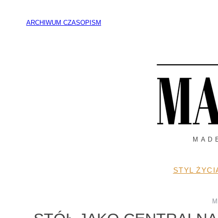
Przejdź
do
ARCHIWUM CZASOPISM
treści
MAD
STYL ŻYCI
M