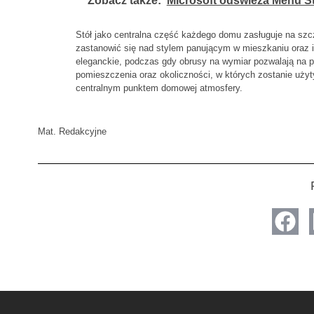
Zobacz także:
Microsoft odświeża Menu S
Stół jako centralna część każdego domu zasługuje na szc
zastanowić się nad stylem panującym w mieszkaniu oraz i
eleganckie, podczas gdy obrusy na wymiar pozwalają na p
pomieszczenia oraz okoliczności, w których zostanie użyty
centralnym punktem domowej atmosfery.
Mat. Redakcyjne