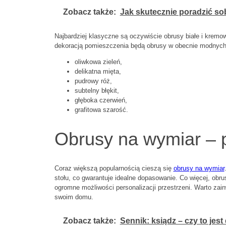
Zobacz także:
Jak skutecznie poradzić so
Najbardziej klasyczne są oczywiście obrusy białe i krem
dekoracją pomieszczenia będą obrusy w obecnie modnych k
oliwkowa zieleń,
delikatna mięta,
pudrowy róż,
subtelny błękit,
głęboka czerwień,
grafitowa szarość.
Obrusy na wymiar – p
Coraz większą popularnością cieszą się
obrusy na wymiar
stołu, co gwarantuje idealne dopasowanie. Co więcej, obru
ogromne możliwości personalizacji przestrzeni. Warto za
swoim domu.
Zobacz także:
Sennik: ksiądz – czy to jes