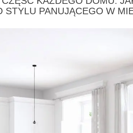
 CZĘŚĆ KAŻDEGO DOMU. J
 STYLU PANUJĄCEGO W MI