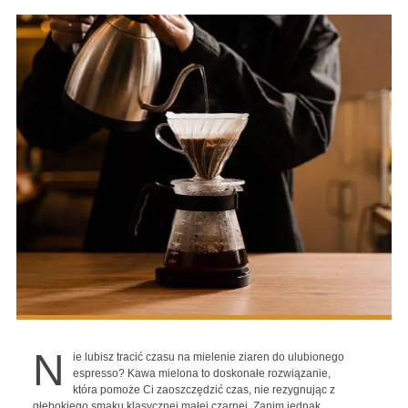
N
ie lubisz tracić czasu na mielenie ziaren do ulubionego
espresso? Kawa mielona to doskonałe rozwiązanie,
która pomoże Ci zaoszczędzić czas, nie rezygnując z
głębokiego smaku klasycznej małej czarnej. Zanim jednak