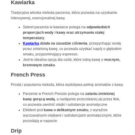
Kawiarka
Tradycyjna włoska metoda parzenia, która pozwala na uzyskanie
intensywnej, esencjonalnej kawy.
Sekret parzenia w kawiarce polega na
odpowiednich
proporcjach wody i kawy oraz utrzymaniu stałej
temperatury
.
Kawiarka
działa na zasadzie ciśnienia
, przepychając wodę
przez zmieloną kawę, co pozwala uzyskać napój o głębokim
smaku, przypominający espresso.
Jest to idealna opcja dla osób, które lubią kawę o
mocnym,
kremowym smaku
.
French Press
Prosta i popularna metoda, która wydobywa pełnię aromatów z kawy.
Parzenie w French Pressie polega na
zalaniu zmielonej
kawy gorącą wodą
, a następnie przeciskaniu jej przez tłok,
co pozwala uwolnić olejki i substancje aromatyczne
Efektem jest
kawa o delikatnym smaku
, z wyraźnie
wyczuwalnymi olejkami i substancjami aromatycznymi, które
pozostają w naparze.
Drip