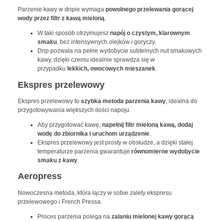
Parzenie kawy w dripie wymaga
powolnego przelewania gorącej
wody przez filtr z kawą
mieloną
.
W taki sposób otrzymujesz
napój o czystym, klarownym
smaku
, bez intensywnych olejków i goryczy.
Drip pozwala na pełne wydobycie subtelnych nut smakowych
kawy, dzięki czemu idealnie sprawdza się w
przypadku
lekkich, owocowych mieszanek
.
Ekspres przelewowy
Ekspres przelewowy to
szybka metoda parzenia kawy
, idealna do
przygotowywania większych ilości napoju.
Aby przygotować kawę,
napełnij filtr mieloną kawą, dodaj
wodę do zbiornika i uruchom urządzenie
.
Ekspres przelewowy jest prosty w obsłudze, a dzięki stałej
temperaturze parzenia gwarantuje
równomierne wydobycie
smaku z kawy
.
Aeropress
Nowoczesna metoda, która łączy w sobie zalety ekspresu
przelewowego i French Pressa.
Proces parzenia polega na
zalaniu mielonej kawy gorącą