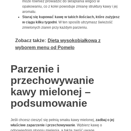
może również prowadzić do skraplania wilgoci w
opakowaniu, co z kolei powoduje zmianę struktury kawy i jej
aromatu.
Staraj się
kupować kawę w takich ilościach, które zużyjesz
w ciągu kilku tygodni
. W ten sposób utrzymasz świeżość
zmielonych ziaren przy każdym parzeniu.
Zobacz także:
Dieta wysokobiałkowa z
wyborem menu od Pomelo
Parzenie i
przechowywanie
kawy mielonej –
podsumowanie
Jeśli chcesz cieszyć się pełnią smaku kawy mielonej,
zadbaj o jej
właściwe zaparzenie i przechowywanie
. Wybierz kawę o
odpowiednim stopniu mielenia, a także zwróć uwagę