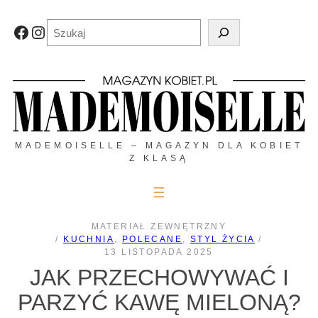
Przejdź
do
Szukaj
Facebook
Instagram
treści
MADEMOISELLE – MAGAZYN DLA KOBIET
Z KLASĄ
MATERIAŁ ZEWNĘTRZNY
/
KUCHNIA
, 
POLECANE
, 
STYL ŻYCIA
/
13 LISTOPADA 2025
JAK PRZECHOWYWAĆ I
PARZYĆ KAWĘ MIELONĄ?