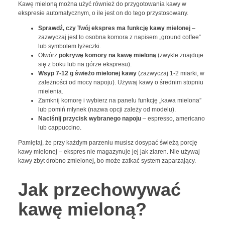
Kawę mieloną można użyć również do przygotowania kawy w
ekspresie automatycznym, o ile jest on do tego przystosowany.
Sprawdź, czy Twój ekspres ma funkcję kawy mielonej
–
zazwyczaj jest to osobna komora z napisem „ground coffee”
lub symbolem łyżeczki.
Otwórz
pokrywę komory na kawę mieloną
(zwykle znajduje
się z boku lub na górze ekspresu).
Wsyp 7-12 g świeżo mielonej kawy
(zazwyczaj 1-2 miarki, w
zależności od mocy napoju). Używaj kawy o średnim stopniu
mielenia.
Zamknij komorę i wybierz na panelu funkcję „kawa mielona”
lub pomiń młynek (nazwa opcji zależy od modelu).
Naciśnij przycisk wybranego napoju
– espresso, americano
lub cappuccino.
Pamiętaj, że przy każdym parzeniu musisz dosypać świeżą porcję
kawy mielonej – ekspres nie magazynuje jej jak ziaren. Nie używaj
kawy zbyt drobno zmielonej, bo może zatkać system zaparzający.
Jak przechowywać
kawę mieloną?