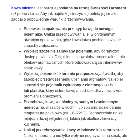
Kawa mielona
jest
bardziej podatna na utratę świeżości i aromatu
niż pełne ziarna
. Aby jak najdłużej cieszyć się pełnią jej smaku,
zadbaj o odpowiednie warunki przechowywania.
Po otwarciu opakowania przesyp kawę do nowego
pojemnika
. Unikaj przechowywania jej w oryginalnym,
otwartym opakowaniu, gdyż kawa łatwo pochłania wilgoć i
zapachy z otoczenia.
Wybierz szczelnie zamykany pojemnik
, aby ograniczyć
dostęp powietrza. Dzięki temu spowolnisz proces utleniania
olejków aromatycznych, które odpowiadają za intensywny
smak kawy.
Wybieraj pojemniki, które nie przepuszczają światła
, aby
zapobiec przedwczesnemu utlenianiu aromatów. Najlepiej
sprawdzi się
pojemnik wykonany z ciemnego szkła
lub
plastiku
, który osłoni kawę przed szkodliwym wpływem
promieni słonecznych.
Przechowuj kawę w chłodnym, suchym i zacienionym
miejscu
, np. w szafce w kuchni lub spiżarni, gdzie panuje
temperatura pokojowa (ok. 18–22°C). Jednocześnie unikaj
miejsc o dużej wilgotności, takich jak okolice zlewu czy
kuchenki.
Unikaj przechowywania kawy w lodówce lub zamrażarce
.
Niska temperatura nie tylko wpłynie negatywnie na smak, ale