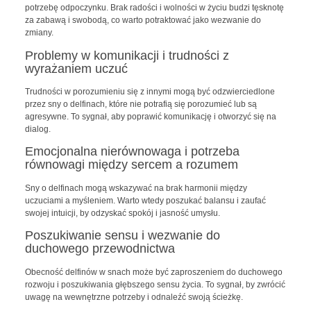
potrzebę odpoczynku. Brak radości i wolności w życiu budzi tęsknotę
za zabawą i swobodą, co warto potraktować jako wezwanie do
zmiany.
Problemy w komunikacji i trudności z
wyrażaniem uczuć
Trudności w porozumieniu się z innymi mogą być odzwierciedlone
przez sny o delfinach, które nie potrafią się porozumieć lub są
agresywne. To sygnał, aby poprawić komunikację i otworzyć się na
dialog.
Emocjonalna nierównowaga i potrzeba
równowagi między sercem a rozumem
Sny o delfinach mogą wskazywać na brak harmonii między
uczuciami a myśleniem. Warto wtedy poszukać balansu i zaufać
swojej intuicji, by odzyskać spokój i jasność umysłu.
Poszukiwanie sensu i wezwanie do
duchowego przewodnictwa
Obecność delfinów w snach może być zaproszeniem do duchowego
rozwoju i poszukiwania głębszego sensu życia. To sygnał, by zwrócić
uwagę na wewnętrzne potrzeby i odnaleźć swoją ścieżkę.