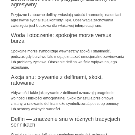
agresywny
Przyjazne i zabawne delfiny zwiastują radość i harmonię, natomiast
agresywne sygnalizują konflikty i lęki. Obserwacja zachowania
zwierzęcia jest kluczowa dla właściwej interpretacji snu.
Woda i otoczenie: spokojne morze versus
burza
Spokojne morze symbolizuje wewnętrzny spokój i stabilność,
podczas gdy burzliwe fale mogą oznaczać emocjonalne zawirowania
lub problemy życiowe. Otoczenie delfina we śnie wpływa na jego
przesłanie.
Akcja snu: pływanie z delfinami, skoki,
ratowanie
Aktywności takie jak pływanie z delfinami oznaczają pragnienie
wolności i bliskości emocjonalnej. Skoki zwiastują przełomowe
zmiany, a ratowanie delfina może symbolizować potrzebę pomocy
lub ochrony ważnych wartości.
Delfin — znaczenie snu w różnych tradycjach i
sennikach
W wielu kulturach delfin jest symbolem mądrości, ochrony i