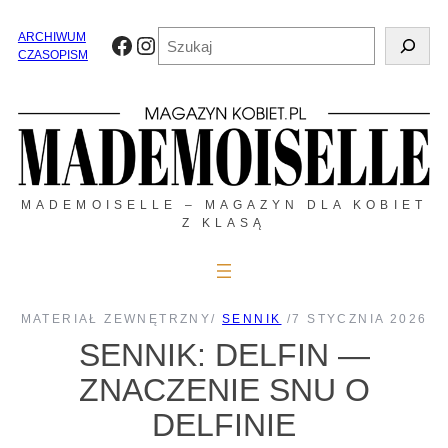
Przejdź
do
Szukaj
ARCHIWUM
Facebook
Instagram
treści
CZASOPISM
MADEMOISELLE – MAGAZYN DLA KOBIET
Z KLASĄ
MATERIAŁ ZEWNĘTRZNY
/
SENNIK
/
7 STYCZNIA 2026
SENNIK: DELFIN —
ZNACZENIE SNU O
DELFINIE