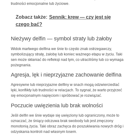
trudności emocjonalne lub życiowe.
Zobacz także:
Sennik: krew — czy jest się
czego bać?
Nieżywy delfin — symbol straty lub żałoby
Widok martwego delfina we śnie to często znak ostrzegawczy,
symbolizujący stratę, żałobę lub koniec ważnego etapu w życiu. Taki
sen może skłaniać do refleksji nad tym, co utraciliśmy lub co wymaga
pożegnania.
Agresja, lęk i nieprzyjazne zachowanie delfina
Agresywne lub nieprzyjazne delfiny w snach mogą odzwierciedlać
lęki, konflikty lub trudności w relacjach. To sygnał, że warto przyjrzeć
się emocjonalnym napięciom i spróbować je rozwiązać.
Poczucie uwięzienia lub brak wolności
Jeśli delfin we śnie wydaje się uwięziony lub ograniczony, może to
oznaczać, że śniący odczuwa brak swobody lub jest zmęczony
monotonią życia. Taki obraz zachęca do poszukiwania nowych dróg i
odzyskania kontroli nad własnym losem.