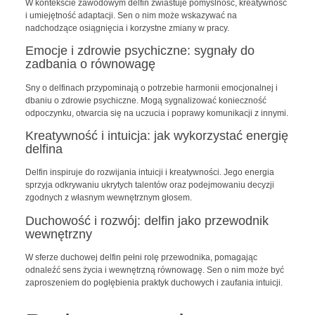
W kontekście zawodowym delfin zwiastuje pomyślność, kreatywność
i umiejętność adaptacji. Sen o nim może wskazywać na
nadchodzące osiągnięcia i korzystne zmiany w pracy.
Emocje i zdrowie psychiczne: sygnały do
zadbania o równowagę
Sny o delfinach przypominają o potrzebie harmonii emocjonalnej i
dbaniu o zdrowie psychiczne. Mogą sygnalizować konieczność
odpoczynku, otwarcia się na uczucia i poprawy komunikacji z innymi.
Kreatywność i intuicja: jak wykorzystać energię
delfina
Delfin inspiruje do rozwijania intuicji i kreatywności. Jego energia
sprzyja odkrywaniu ukrytych talentów oraz podejmowaniu decyzji
zgodnych z własnym wewnętrznym głosem.
Duchowość i rozwój: delfin jako przewodnik
wewnętrzny
W sferze duchowej delfin pełni rolę przewodnika, pomagając
odnaleźć sens życia i wewnętrzną równowagę. Sen o nim może być
zaproszeniem do pogłębienia praktyk duchowych i zaufania intuicji.