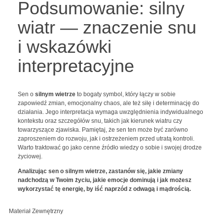
Podsumowanie: silny
wiatr — znaczenie snu
i wskazówki
interpretacyjne
Sen o
silnym wietrze
to bogaty symbol, który łączy w sobie
zapowiedź zmian, emocjonalny chaos, ale też siłę i determinację do
działania. Jego interpretacja wymaga uwzględnienia indywidualnego
kontekstu oraz szczegółów snu, takich jak kierunek wiatru czy
towarzyszące zjawiska. Pamiętaj, że sen ten może być zarówno
zaproszeniem do rozwoju, jak i ostrzeżeniem przed utratą kontroli.
Warto traktować go jako cenne źródło wiedzy o sobie i swojej drodze
życiowej.
Analizując sen o silnym wietrze, zastanów się, jakie zmiany
nadchodzą w Twoim życiu, jakie emocje dominują i jak możesz
wykorzystać tę energię, by iść naprzód z odwagą i mądrością.
Materiał Zewnętrzny