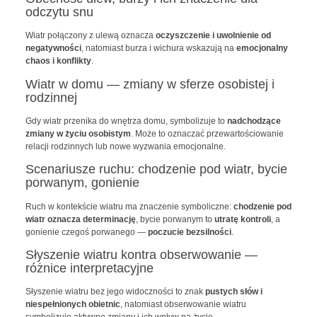
odczytu snu
Wiatr połączony z ulewą oznacza
oczyszczenie i uwolnienie od
negatywności
, natomiast burza i wichura wskazują na
emocjonalny
chaos i konflikty
.
Wiatr w domu — zmiany w sferze osobistej i
rodzinnej
Gdy wiatr przenika do wnętrza domu, symbolizuje to
nadchodzące
zmiany w życiu osobistym
. Może to oznaczać przewartościowanie
relacji rodzinnych lub nowe wyzwania emocjonalne.
Scenariusze ruchu: chodzenie pod wiatr, bycie
porwanym, gonienie
Ruch w kontekście wiatru ma znaczenie symboliczne:
chodzenie pod
wiatr oznacza determinację
, bycie porwanym to
utratę kontroli
, a
gonienie czegoś porwanego —
poczucie bezsilności
.
Słyszenie wiatru kontra obserwowanie —
różnice interpretacyjne
Słyszenie wiatru bez jego widoczności to znak
pustych słów i
niespełnionych obietnic
, natomiast obserwowanie wiatru