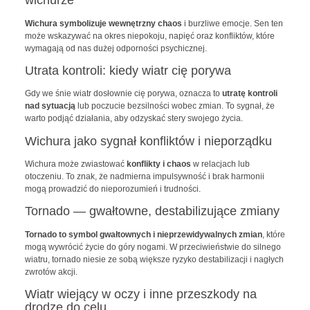
wichurze
Wichura symbolizuje wewnętrzny chaos
i burzliwe emocje. Sen ten
może wskazywać na okres niepokoju, napięć oraz konfliktów, które
wymagają od nas dużej odporności psychicznej.
Utrata kontroli: kiedy wiatr cię porywa
Gdy we śnie wiatr dosłownie cię porywa, oznacza to
utratę kontroli
nad sytuacją
lub poczucie bezsilności wobec zmian. To sygnał, że
warto podjąć działania, aby odzyskać stery swojego życia.
Wichura jako sygnał konfliktów i nieporządku
Wichura może zwiastować
konflikty i chaos
w relacjach lub
otoczeniu. To znak, że nadmierna impulsywność i brak harmonii
mogą prowadzić do nieporozumień i trudności.
Tornado — gwałtowne, destabilizujące zmiany
Tornado to symbol gwałtownych i nieprzewidywalnych zmian
, które
mogą wywrócić życie do góry nogami. W przeciwieństwie do silnego
wiatru, tornado niesie ze sobą większe ryzyko destabilizacji i nagłych
zwrotów akcji.
Wiatr wiejący w oczy i inne przeszkody na
drodze do celu