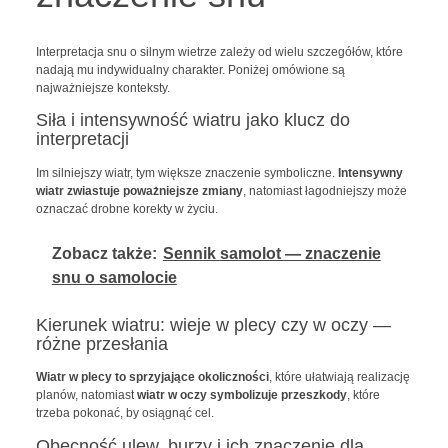
Interpretacja snu o silnym wietrze zależy od wielu szczegółów, które
nadają mu indywidualny charakter. Poniżej omówione są
najważniejsze konteksty.
Siła i intensywność wiatru jako klucz do
interpretacji
Im silniejszy wiatr, tym większe znaczenie symboliczne.
Intensywny
wiatr zwiastuje poważniejsze zmiany
, natomiast łagodniejszy może
oznaczać drobne korekty w życiu.
Zobacz także:
Sennik samolot — znaczenie
snu o samolocie
Kierunek wiatru: wieje w plecy czy w oczy —
różne przesłania
Wiatr w plecy to sprzyjające okoliczności
, które ułatwiają realizację
planów, natomiast
wiatr w oczy symbolizuje przeszkody
, które
trzeba pokonać, by osiągnąć cel.
Obecność ulew, burzy i ich znaczenie dla