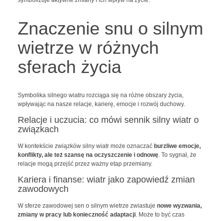
symbolizuje aktywne zmiany i ich wpływ na życie.
Znaczenie snu o silnym
wietrze w różnych
sferach życia
Symbolika silnego wiatru rozciąga się na różne obszary życia,
wpływając na nasze relacje, karierę, emocje i rozwój duchowy.
Relacje i uczucia: co mówi sennik silny wiatr o
związkach
W kontekście związków silny wiatr może oznaczać
burzliwe emocje,
konflikty, ale też szansę na oczyszczenie i odnowę
. To sygnał, że
relacje mogą przejść przez ważny etap przemiany.
Kariera i finanse: wiatr jako zapowiedź zmian
zawodowych
W sferze zawodowej sen o silnym wietrze zwiastuje
nowe wyzwania,
zmiany w pracy lub konieczność adaptacji
. Może to być czas