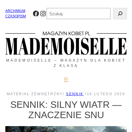
Przejdź
do
Szukaj
ARCHIWUM
Facebook
Instagram
treści
CZASOPISM
MADEMOISELLE – MAGAZYN DLA KOBIET
Z KLASĄ
MATERIAŁ ZEWNĘTRZNY
/
SENNIK
/
16 LUTEGO 2026
SENNIK: SILNY WIATR —
ZNACZENIE SNU