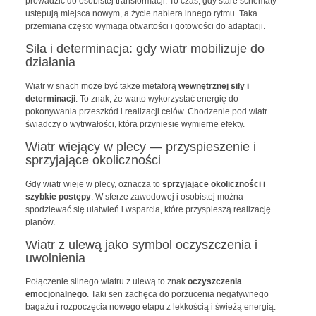
prowadzić do osobistej transformacji. To czas, gdy stare schematy
ustępują miejsca nowym, a życie nabiera innego rytmu. Taka
przemiana często wymaga otwartości i gotowości do adaptacji.
Siła i determinacja: gdy wiatr mobilizuje do
działania
Wiatr w snach może być także metaforą
wewnętrznej siły i
determinacji
. To znak, że warto wykorzystać energię do
pokonywania przeszkód i realizacji celów. Chodzenie pod wiatr
świadczy o wytrwałości, która przyniesie wymierne efekty.
Wiatr wiejący w plecy — przyspieszenie i
sprzyjające okoliczności
Gdy wiatr wieje w plecy, oznacza to
sprzyjające okoliczności i
szybkie postępy
. W sferze zawodowej i osobistej można
spodziewać się ułatwień i wsparcia, które przyspieszą realizację
planów.
Wiatr z ulewą jako symbol oczyszczenia i
uwolnienia
Połączenie silnego wiatru z ulewą to znak
oczyszczenia
emocjonalnego
. Taki sen zachęca do porzucenia negatywnego
bagażu i rozpoczęcia nowego etapu z lekkością i świeżą energią.