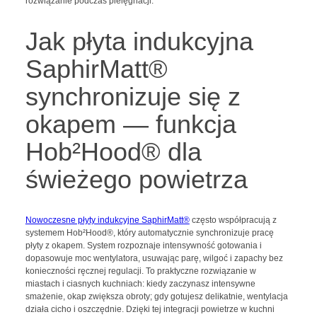
rozwiązanie podczas pielęgnacji.
Jak płyta indukcyjna
SaphirMatt®
synchronizuje się z
okapem — funkcja
Hob²Hood® dla
świeżego powietrza
Nowoczesne płyty indukcyjne SaphirMatt®
często współpracują z
systemem Hob²Hood®, który automatycznie synchronizuje pracę
płyty z okapem. System rozpoznaje intensywność gotowania i
dopasowuje moc wentylatora, usuwając parę, wilgoć i zapachy bez
konieczności ręcznej regulacji. To praktyczne rozwiązanie w
miastach i ciasnych kuchniach: kiedy zaczynasz intensywne
smażenie, okap zwiększa obroty; gdy gotujesz delikatnie, wentylacja
działa cicho i oszczędnie. Dzięki tej integracji powietrze w kuchni