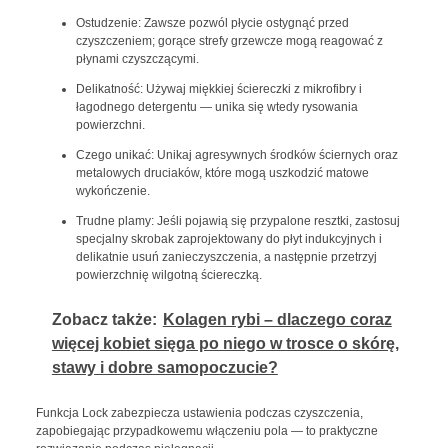
Ostudzenie: Zawsze pozwól płycie ostygnąć przed
czyszczeniem; gorące strefy grzewcze mogą reagować z
płynami czyszczącymi.
Delikatność: Używaj miękkiej ściereczki z mikrofibry i
łagodnego detergentu — unika się wtedy rysowania
powierzchni.
Czego unikać: Unikaj agresywnych środków ściernych oraz
metalowych druciaków, które mogą uszkodzić matowe
wykończenie.
Trudne plamy: Jeśli pojawią się przypalone resztki, zastosuj
specjalny skrobak zaprojektowany do płyt indukcyjnych i
delikatnie usuń zanieczyszczenia, a następnie przetrzyj
powierzchnię wilgotną ściereczką.
Zobacz także:
Kolagen rybi – dlaczego coraz
więcej kobiet sięga po niego w trosce o skórę,
stawy i dobre samopoczucie?
Funkcja Lock zabezpiecza ustawienia podczas czyszczenia,
zapobiegając przypadkowemu włączeniu pola — to praktyczne