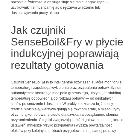
pozostaje świeższe, a obsługa staje się mniej angażująca —
użytkownik nie musi pamiętać o ręcznym włączeniu lub
dostosowywaniu pracy okapu.
Jak czujniki
SenseBoil&Fry w płycie
indukcyjnej poprawiają
rezultaty gotowania
Czujniki SenseBoil&Fry to inteligentne rozwiązanie, które monitoruje
temperaturę i zapobiega wykipieniu oraz przypaleniu potraw. System
automatycznie kontroluje moc pola grzewczego, utrzymując stabilną
temperaturę odpowiednią do rodzaju potrawy — od delikatnych
sosów po smażenie i duszenie. W praktyce oznacza to, że sosy
rzadziej wykipiają, warzywa gotują się równomiernie, a mięso i ryby
otrzymują kontrolowane ciepło dla uzyskania pożądanego stopnia
przyrumienienia. Czujniki zwiększają komfort gotowania: mniej korekt
ustawień, mniejsze ryzyko przypalenia i wyższa powtarzalność
efektów przy kolejnych próbach przygotowania tej samej potrawy.