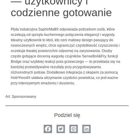
— użytkownicy i
codzienne gotowanie
Płyta indukcyjna SaphirMatt® odpowiada potrzebom osób, które
oczekują od sprzętu kuchennego połączenia elegancji i wygody.
Idealny użytkownik to ktoś, kto ceni matowy design pasujący do
nowoczesnych wnętrz, chce ograniczyć częstotliwość czyszczenia i
oczekuje trwałej powierzchni odpornej na zarysowania. Osoby
często gotujące docenią wygodę czujników SenseBoil&Fry, funkcji
Bridge oraz szybkiej reakcji pola grzewczego — to przekłada się na
bardziej przewidywalne rezultaty przy przygotowywaniu
różnorodnych potraw. Dodatkowo integracja z okapem za pomocą
Hob²Hood® ułatwia utrzymanie czystości powietrza, co jest ważne
przy intensywnym smażeniu i duszeniu.
Art. Sponsorowany
Podziel się