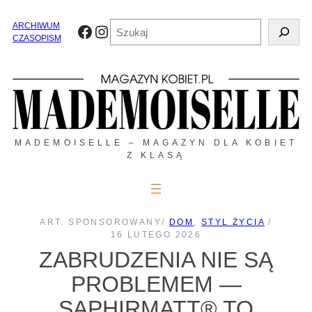
Przejdź
do
Szukaj
ARCHIWUM
Facebook
Instagram
treści
CZASOPISM
MADEMOISELLE – MAGAZYN DLA KOBIET
Z KLASĄ
ART. SPONSOROWANY
/
DOM
, 
STYL ŻYCIA
/
16 LUTEGO 2026
ZABRUDZENIA NIE SĄ
PROBLEMEM —
SAPHIRMATT® TO