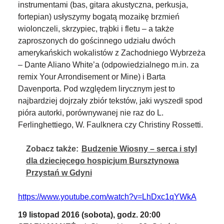
instrumentami (bas, gitara akustyczna, perkusja,
fortepian) usłyszymy bogatą mozaikę brzmień
wiolonczeli, skrzypiec, trąbki i fletu – a także
zaproszonych do gościnnego udziału dwóch
amerykańskich wokalistów z Zachodniego Wybrzeża
– Dante Aliano White’a (odpowiedzialnego m.in. za
remix Your Arrondisement or Mine) i Barta
Davenporta. Pod względem lirycznym jest to
najbardziej dojrzały zbiór tekstów, jaki wyszedł spod
pióra autorki, porównywanej nie raz do L.
Ferlinghettiego, W. Faulknera czy Christiny Rossetti.
Zobacz także:
Budzenie Wiosny – serca i styl
dla dziecięcego hospicjum Bursztynowa
Przystań w Gdyni
https://www.youtube.com/watch?v=LhDxc1qYWkA
19 listopad 2016 (sobota), godz. 20:00