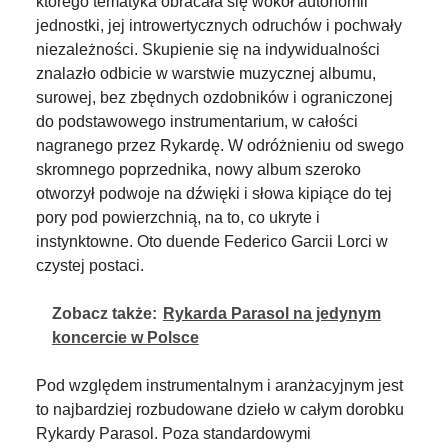
którego tematyka obracała się wokół autonomii
jednostki, jej introwertycznych odruchów i pochwały
niezależności. Skupienie się na indywidualności
znalazło odbicie w warstwie muzycznej albumu,
surowej, bez zbędnych ozdobników i ograniczonej
do podstawowego instrumentarium, w całości
nagranego przez Rykardę. W odróżnieniu od swego
skromnego poprzednika, nowy album szeroko
otworzył podwoje na dźwięki i słowa kipiące do tej
pory pod powierzchnią, na to, co ukryte i
instynktowne. Oto duende Federico Garcii Lorci w
czystej postaci.
Zobacz także:
Rykarda Parasol na jedynym
koncercie w Polsce
Pod względem instrumentalnym i aranżacyjnym jest
to najbardziej rozbudowane dzieło w całym dorobku
Rykardy Parasol. Poza standardowymi