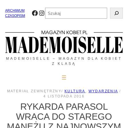
Przejdź
do
Szukaj
ARCHIWUM
Facebook
Instagram
treści
CZASOPISM
MADEMOISELLE – MAGAZYN DLA KOBIET
Z KLASĄ
MATERIAŁ ZEWNĘTRZNY
/
KULTURA
, 
WYDARZENIA
/
4 LISTOPADA 2016
RYKARDA PARASOL
WRACA DO STAREGO
MANEŻU Z NAJNOWSZYM