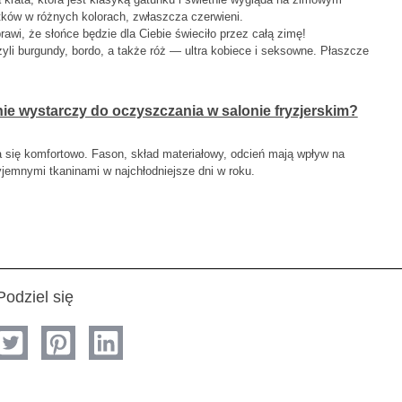
tków w różnych kolorach, zwłaszcza czerwieni.
awi, że słońce będzie dla Ciebie świeciło przez całą zimę!
yli burgundy, bordo, a także róż — ultra kobiece i seksowne. Płaszcze
e wystarczy do oczyszczania w salonie fryzjerskim?
się komfortowo. Fason, skład materiałowy, odcień mają wpływ na
yjemnymi tkaninami w najchłodniejsze dni w roku.
Podziel się