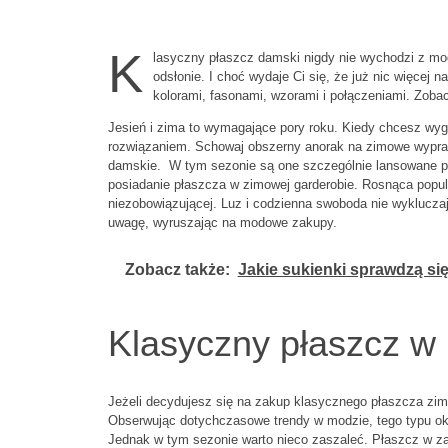
K
lasyczny płaszcz damski nigdy nie wychodzi z m
odsłonie. I choć wydaje Ci się, że już nic więcej 
kolorami, fasonami, wzorami i połączeniami. Zob
Jesień i zima to wymagające pory roku. Kiedy chcesz wyg
rozwiązaniem. Schowaj obszerny anorak na zimowe wyprawy
damskie. W tym sezonie są one szczególnie lansowane prz
posiadanie płaszcza w zimowej garderobie. Rosnąca popul
niezobowiązującej. Luz i codzienna swoboda nie wykluczają
uwagę, wyruszając na modowe zakupy.
Zobacz także:
Jakie sukienki sprawdzą si
Klasyczny płaszcz w 
Jeżeli decydujesz się na zakup klasycznego płaszcza zim
Obserwując dotychczasowe trendy w modzie, tego typu okr
Jednak w tym sezonie warto nieco zaszaleć. Płaszcz w za