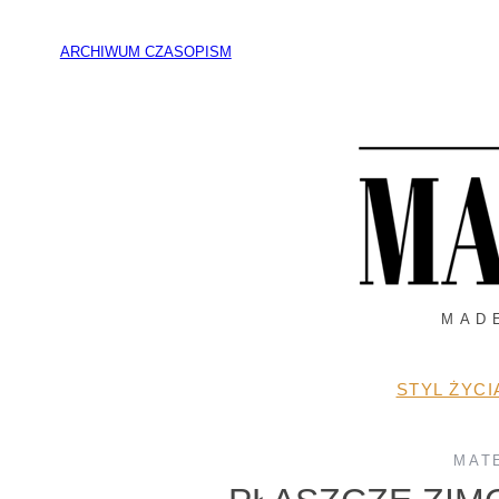
Przejdź
do
ARCHIWUM CZASOPISM
treści
MAD
STYL ŻYCI
MAT