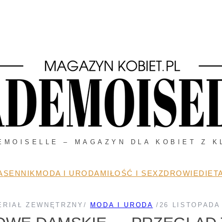
EMOISELLE – MAGAZYN DLA KOBIET Z K
A
SENNIK
MODA I URODA
MIŁOŚĆ I SEX
ZDROWIE
DIETA
ERIAŁ ZEWNĘTRZNY
/
MODA I URODA
/
26 LISTOPADA