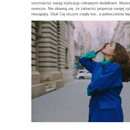
urozmaicisz swoją stylizację ciekawymi dodatkami. Możes
oversize. Nie obawiaj się, że zatracisz proporcje swojej s
niezapięty. Otuli Cię niczym ciepły koc, a jednocześnie 