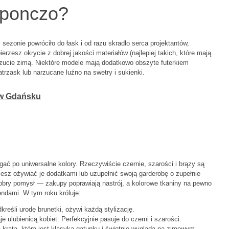
 ponczo?
zonie powróciło do łask i od razu skradło serca projektantów,
ierzesz okrycie z dobrej jakości materiałów (najlepiej takich, które mają
ucie zimą. Niektóre modele mają dodatkowo obszyte futerkiem
trzask lub narzucane luźno na swetry i sukienki.
 w Gdańsku
ać po uniwersalne kolory. Rzeczywiście czernie, szarości i brązy są
esz ożywiać je dodatkami lub uzupełnić swoją garderobę o zupełnie
obry pomysł — zakupy poprawiają nastrój, a kolorowe tkaniny na pewno
ndami. W tym roku króluje:
reśli urodę brunetki, ożywi każdą stylizację.
 ulubienicą kobiet. Perfekcyjnie pasuje do czerni i szarości.
a krata, która jest klasyką gatunku i świetnie wygląda na zimowym