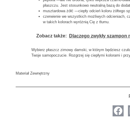
płaszczu. Jest stosunkowo neutralną bazą do doda
musztardowa żółć —ciepły odcień koloru żółtego spr
czerwienie we wszystkich możliwych odcieniach, cz
w takich kolorach wyróżnią Cię z tłumu.
Zobacz także:
Dlaczego zwykły szampon ni
Wybierz płaszcz zimowy damski, w którym będziesz czuła 
Twoje samopoczucie. Rozgrzej się ciepłymi kolorami i prz
Materiał Zewnętrzny