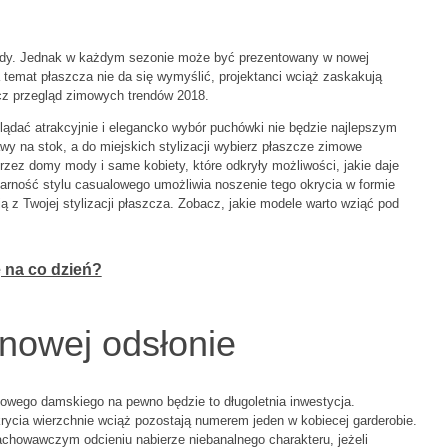
ody. Jednak w każdym sezonie może być prezentowany w nowej
na temat płaszcza nie da się wymyślić, projektanci wciąż zaskakują
acz przegląd zimowych trendów 2018.
lądać atrakcyjnie i elegancko wybór puchówki nie będzie najlepszym
 na stok, a do miejskich stylizacji wybierz płaszcze zimowe
ez domy mody i same kobiety, które odkryły możliwości, jakie daje
arność stylu casualowego umożliwia noszenie tego okrycia w formie
 z Twojej stylizacji płaszcza. Zobacz, jakie modele warto wziąć pod
ę na co dzień?
nowej odsłonie
owego damskiego na pewno będzie to długoletnia inwestycja.
ycia wierzchnie wciąż pozostają numerem jeden w kobiecej garderobie.
chowawczym odcieniu nabierze niebanalnego charakteru, jeżeli