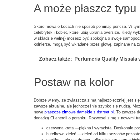
A może płaszcz typu
Skoro mowa o kocach nie sposób pominąć poncza. W tym se
celebrytek i kobiet, które lubią ubrania oversize. Kiedy wyb
w składzie wełnę) możesz być spokojna o swoje samopocz
kołnierze, mogą być wkładane przez głowę, zapinane na za
Zobacz także:
Perfumeria Quality Missala
Postaw na kolor
Dobrze wiemy, że zwłaszcza zimą najbezpieczniej jest sięg
zawsze aktualne, ale jednocześnie szybko się nudzą. Moż
nowe
płaszcze zimowe damskie z dstreet.pl
. To zawsze d
dodadzą Ci energii o poranku. Rozwesel zimę z nowymi tre
czerwona krata —piękna i wyrazista. Doskonale podk
butelkowa zieleń —zieleń od kilku sezonów pozostaje
pepitka —ale nie drobna, tylko większa czarno-biał