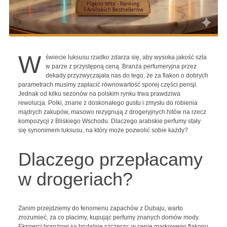
W
świecie luksusu rzadko zdarza się, aby wysoka jakość szła
w parze z przystępną ceną. Branża perfumeryjna przez
dekady przyzwyczajała nas do tego, że za flakon o dobrych
parametrach musimy zapłacić równowartość sporej części pensji.
Jednak od kilku sezonów na polskim rynku trwa prawdziwa
rewolucja. Polki, znane z doskonałego gustu i zmysłu do robienia
mądrych zakupów, masowo rezygnują z drogeryjnych hitów na rzecz
kompozycji z Bliskiego Wschodu. Dlaczego arabskie perfumy stały
się synonimem luksusu, na który może pozwolić sobie każdy?
Dlaczego przepłacamy
w drogeriach?
Zanim przejdziemy do fenomenu zapachów z Dubaju, warto
zrozumieć, za co płacimy, kupując perfumy znanych domów mody.
Eksperci branżowi są brutalnie szczerzy: w cenie markowego flakonu