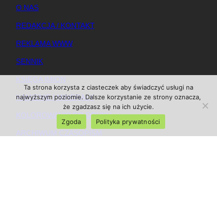
O NAS
REDAKCJA / KONTAKT
REKLAMA WWW
SENNIK
KSIĘGA IMION
Ta strona korzysta z ciasteczek aby świadczyć usługi na
KAMIENIE I MINERAŁY
najwyższym poziomie. Dalsze korzystanie ze strony oznacza,
że zgadzasz się na ich użycie.
KOLOROWANKI DO DRUKU
Zgoda
Polityka prywatności
ARCHIWUM CZASOPISM
REGULAMIN
REGULAMIN REKLAM
MAPA SERWISU
© 2025 Magazynkobiet.pl