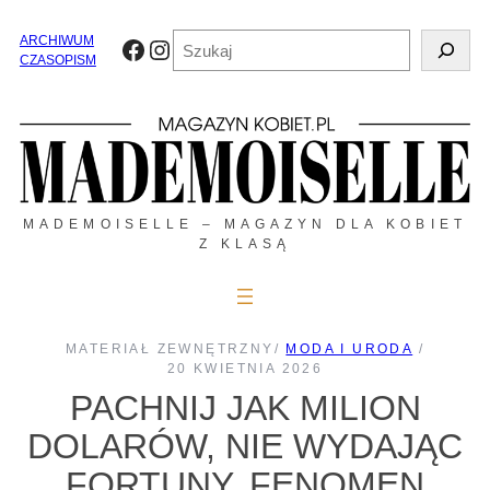
Przejdź
do
Szukaj
ARCHIWUM
Facebook
Instagram
treści
CZASOPISM
MADEMOISELLE – MAGAZYN DLA KOBIET
Z KLASĄ
MATERIAŁ ZEWNĘTRZNY
/
MODA I URODA
/
20 KWIETNIA 2026
PACHNIJ JAK MILION
DOLARÓW, NIE WYDAJĄC
FORTUNY. FENOMEN