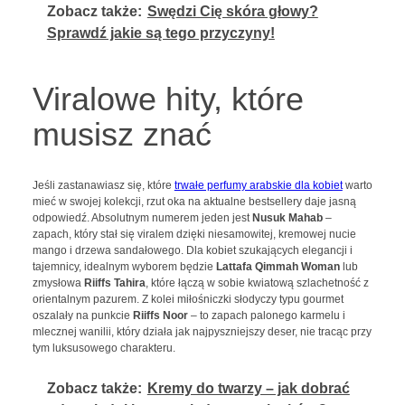
Zobacz także:
Swędzi Cię skóra głowy?
Sprawdź jakie są tego przyczyny!
Viralowe hity, które
musisz znać
Jeśli zastanawiasz się, które
trwałe perfumy arabskie dla kobiet
warto
mieć w swojej kolekcji, rzut oka na aktualne bestsellery daje jasną
odpowiedź. Absolutnym numerem jeden jest
Nusuk Mahab
–
zapach, który stał się viralem dzięki niesamowitej, kremowej nucie
mango i drzewa sandałowego. Dla kobiet szukających elegancji i
tajemnicy, idealnym wyborem będzie
Lattafa Qimmah Woman
lub
zmysłowa
Riiffs Tahira
, które łączą w sobie kwiatową szlachetność z
orientalnym pazurem. Z kolei miłośniczki słodyczy typu gourmet
oszalały na punkcie
Riiffs Noor
– to zapach palonego karmelu i
mlecznej wanilii, który działa jak najpyszniejszy deser, nie tracąc przy
tym luksusowego charakteru.
Zobacz także:
Kremy do twarzy – jak dobrać