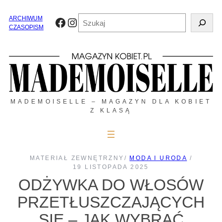
Przejdź
do
Szukaj
ARCHIWUM
Facebook
Instagram
treści
CZASOPISM
MADEMOISELLE – MAGAZYN DLA KOBIET
Z KLASĄ
MATERIAŁ ZEWNĘTRZNY
/
MODA I URODA
/
19 LISTOPADA 2025
ODŻYWKA DO WŁOSÓW
PRZETŁUSZCZAJĄCYCH
SIĘ – JAK WYBRAĆ