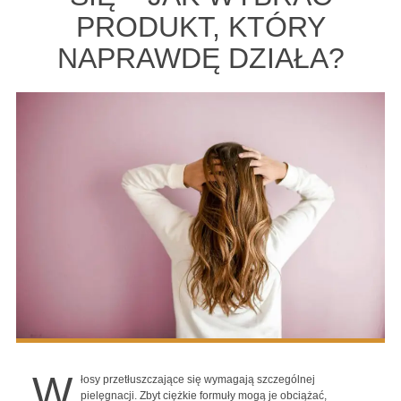
PRODUKT, KTÓRY
NAPRAWDĘ DZIAŁA?
W
łosy przetłuszczające się wymagają szczególnej
pielęgnacji. Zbyt ciężkie formuły mogą je obciążać,