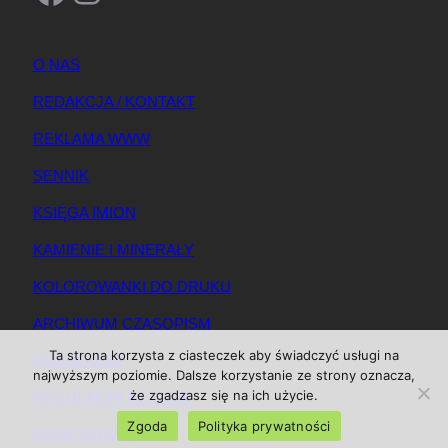
O NAS
REDAKCJA / KONTAKT
REKLAMA WWW
SENNIK
KSIĘGA IMION
KAMIENIE I MINERAŁY
KOLOROWANKI DO DRUKU
ARCHIWUM CZASOPISM
Ta strona korzysta z ciasteczek aby świadczyć usługi na
REGULAMIN
najwyższym poziomie. Dalsze korzystanie ze strony oznacza,
że zgadzasz się na ich użycie.
REGULAMIN REKLAM
Zgoda
Polityka prywatności
MAPA SERWISU