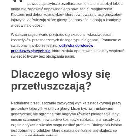
powodując szybsze przetłuszczanie, natomiast zbyt lekkie
mogą nie zapewnić odpowiedniego nawilżenia i wygładzenia.
Kluczem jest dobór kosmetyków, które równoważą pracę gruczołów
łojowych, odświeżają skórę głowy i jednocześnie dbają o kondycję
włosów na długości.
W dalszej części warto przyjrzeć się składom i właściwościom
kosmetyków przeznaczonych do tego typu pielęgnacji. Pomocne w
świadomym wyborze jest np.
odżywka do włosów
przetłuszczających się
, która została opracowana tak, aby wspierać
świeżość fryzury bez obciążania pasm.
Dlaczego włosy się
przetłuszczają?
Nadmierne przetłuszczanie zazwyczaj wynika z nadaktywnej pracy
gruczołów łojowych w skórze głowy. Może być uwarunkowane
genetycznie, ale ogromną rolę odgrywa również pielęgnacja. Zbyt
mocne szampony, niewłaściwe kosmetyki nakładane u nasady czy
częste dotykanie włosów mogą nasilać problem. Dlatego tak istotne
jest dobranie produktów, które działają delikatnie, ale skutecznie
regulują wydzielanie sebum.