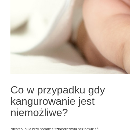
Co w przypadku gdy
kangurowanie jest
niemożliwe?
Niestety, o ile przy porodzie fizjologicznym bez powikłań