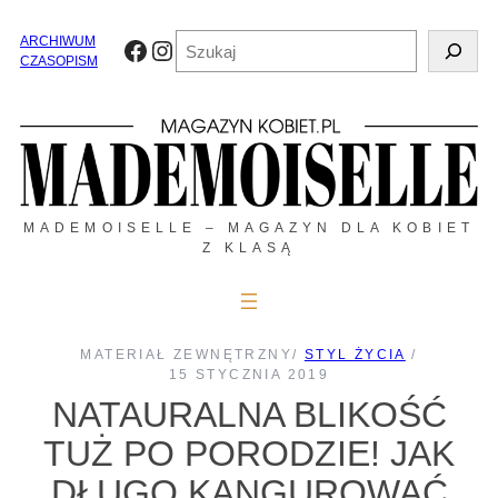
Przejdź
do
Szukaj
ARCHIWUM
Facebook
Instagram
treści
CZASOPISM
MADEMOISELLE – MAGAZYN DLA KOBIET
Z KLASĄ
MATERIAŁ ZEWNĘTRZNY
/
STYL ŻYCIA
/
15 STYCZNIA 2019
NATAURALNA BLIKOŚĆ
TUŻ PO PORODZIE! JAK
DŁUGO KANGUROWAĆ