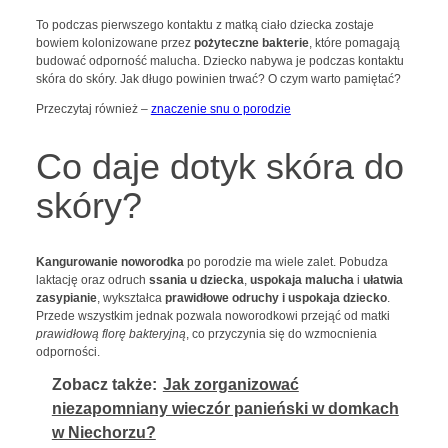
To podczas pierwszego kontaktu z matką ciało dziecka zostaje
bowiem kolonizowane przez
pożyteczne bakterie
, które pomagają
budować odporność malucha. Dziecko nabywa je podczas kontaktu
skóra do skóry. Jak długo powinien trwać? O czym warto pamiętać?
Przeczytaj również –
znaczenie snu o porodzie
Co daje dotyk skóra do
skóry?
Kangurowanie noworodka
po porodzie ma wiele zalet. Pobudza
laktację oraz odruch
ssania u dziecka
,
uspokaja malucha
i
ułatwia
zasypianie
, wykształca
prawidłowe odruchy i uspokaja dziecko
.
Przede wszystkim jednak pozwala noworodkowi przejąć od matki
prawidłową florę bakteryjną
, co przyczynia się do wzmocnienia
odporności.
Zobacz także:
Jak zorganizować
niezapomniany wieczór panieński w domkach
w Niechorzu?