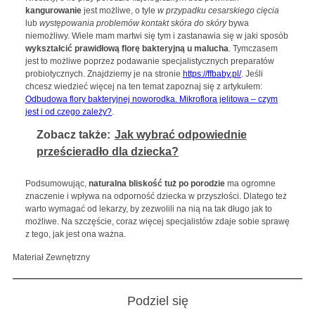
kangurowanie
jest możliwe, o tyle
w przypadku cesarskiego cięcia
lub
występowania problemów kontakt skóra do skóry
bywa
niemożliwy. Wiele mam martwi się tym i zastanawia się w jaki sposób
wykształcić prawidłową florę bakteryjną u malucha
. Tymczasem
jest to możliwe poprzez podawanie specjalistycznych preparatów
probiotycznych. Znajdziemy je na stronie
https://ffbaby.pl/
. Jeśli
chcesz wiedzieć więcej na ten temat zapoznaj się z artykułem:
Odbudowa flory bakteryjnej noworodka. Mikroflora jelitowa – czym
jest i od czego zależy?
.
Zobacz także:
Jak wybrać odpowiednie
prześcieradło dla dziecka?
Podsumowując,
naturalna bliskość tuż po porodzie
ma ogromne
znaczenie i wpływa na odporność dziecka w przyszłości. Dlatego też
warto wymagać od lekarzy, by zezwolili na nią na tak długo jak to
możliwe. Na szczęście, coraz więcej specjalistów zdaje sobie sprawę
z tego, jak jest ona ważna.
Materiał Zewnętrzny
Podziel się