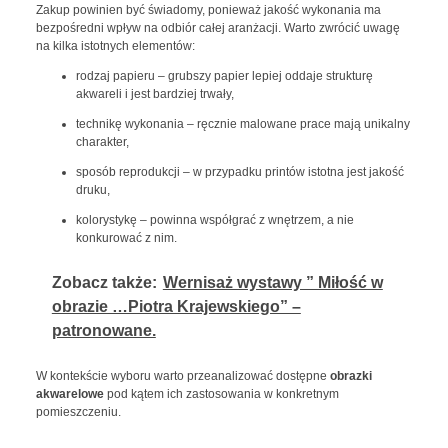
Zakup powinien być świadomy, ponieważ jakość wykonania ma
bezpośredni wpływ na odbiór całej aranżacji. Warto zwrócić uwagę
na kilka istotnych elementów:
rodzaj papieru – grubszy papier lepiej oddaje strukturę
akwareli i jest bardziej trwały,
technikę wykonania – ręcznie malowane prace mają unikalny
charakter,
sposób reprodukcji – w przypadku printów istotna jest jakość
druku,
kolorystykę – powinna współgrać z wnętrzem, a nie
konkurować z nim.
Zobacz także:
Wernisaż wystawy ” Miłość w
obrazie …Piotra Krajewskiego” –
patronowane.
W kontekście wyboru warto przeanalizować dostępne
obrazki
akwarelowe
pod kątem ich zastosowania w konkretnym
pomieszczeniu.