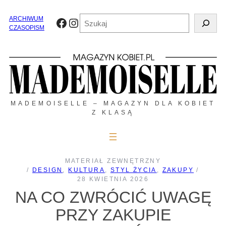
Przejdź
do
Szukaj
ARCHIWUM
Facebook
Instagram
treści
CZASOPISM
MADEMOISELLE – MAGAZYN DLA KOBIET
Z KLASĄ
MATERIAŁ ZEWNĘTRZNY
/
DESIGN
, 
KULTURA
, 
STYL ŻYCIA
, 
ZAKUPY
/
28 KWIETNIA 2026
NA CO ZWRÓCIĆ UWAGĘ
PRZY ZAKUPIE