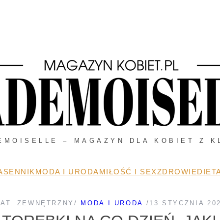
EMOISELLE – MAGAZYN DLA KOBIET Z K
A
SENNIK
MODA I URODA
MIŁOŚĆ I SEX
ZDROWIE
DIETA
AT. ZEWNĘTRZNY
/
MODA I URODA
/
13 STYCZNIA 20