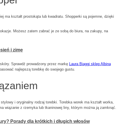
ej ma kształt prostokąta lub kwadratu. Shopperki są pojemne, dzięki
 okazje. Możesz zatem zabrać je ze sobą do biura, na zakupy, na
ień i zimę
i skóry. Sprawdź prowadzony przez markę
Laura Biaggi sklep Albina
pasować najlepszą torebkę do swojego gustu.
iązaniem
tylowy i oryginalny rodzaj torebki. Torebka worek ma kształt worka,
 ma wiązanie z rzemyka lub tkaninowej liny, którym można ją zamknąć.
ury? Porady dla krótkich i długich włosów