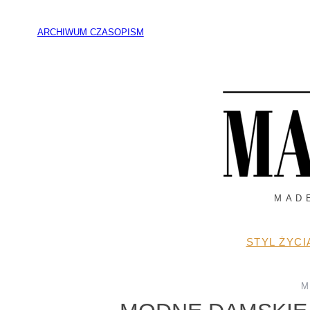
Przejdź
do
ARCHIWUM CZASOPISM
treści
MAD
STYL ŻYCI
M