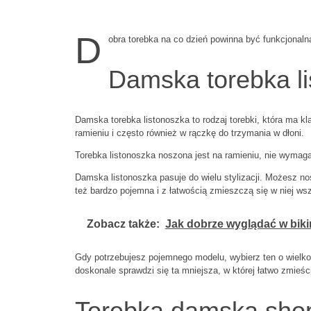
D
obra torebka na co dzień powinna być funkcjonalna
Damska torebka l
Damska torebka listonoszka to rodzaj torebki, która ma k
ramieniu i często również w rączkę do trzymania w dłoni.
Torebka listonoszka noszona jest na ramieniu, nie wymaga
Damska listonoszka pasuje do wielu stylizacji. Możesz no
też bardzo pojemna i z łatwością zmieszczą się w niej ws
Zobacz także:
Jak dobrze wyglądać w biki
Gdy potrzebujesz pojemnego modelu, wybierz ten o wielko
doskonale sprawdzi się ta mniejsza, w której łatwo zmieścisz
Torebka damska sho