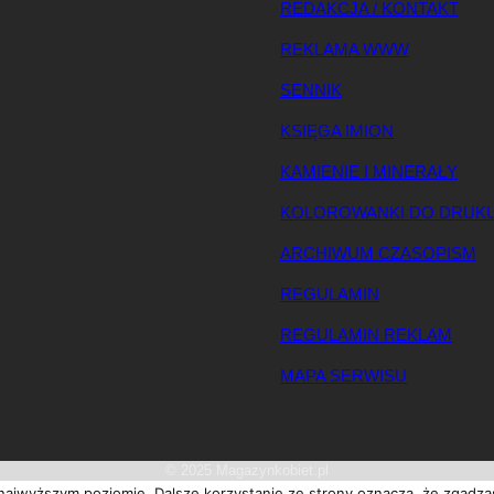
REDAKCJA / KONTAKT
REKLAMA WWW
SENNIK
KSIĘGA IMION
KAMIENIE I MINERAŁY
KOLOROWANKI DO DRUK
ARCHIWUM CZASOPISM
REGULAMIN
REGULAMIN REKLAM
MAPA SERWISU
© 2025 Magazynkobiet.pl
 najwyższym poziomie. Dalsze korzystanie ze strony oznacza, że zgadzas