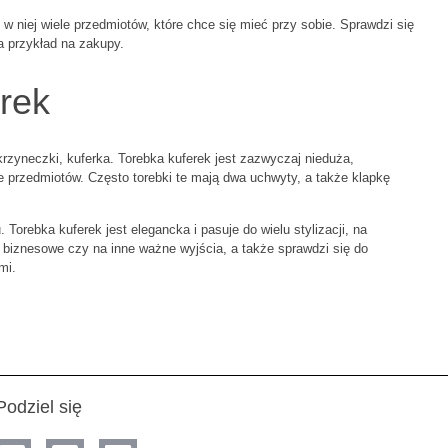
 niej wiele przedmiotów, które chce się mieć przy sobie. Sprawdzi się
na przykład na zakupy.
rek
skrzyneczki, kuferka. Torebka kuferek jest zazwyczaj nieduża,
le przedmiotów. Często torebki te mają dwa uchwyty, a także klapkę
 Torebka kuferek jest elegancka i pasuje do wielu stylizacji, na
a biznesowe czy na inne ważne wyjścia, a także sprawdzi się do
mi.
Podziel się