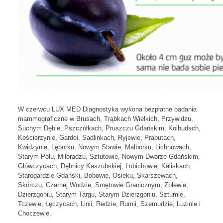
W czerwcu LUX MED Diagnostyka wykona bezpłatne badania
mammograficzne w Brusach, Trąbkach Wielkich, Przywidzu,
Suchym Dębie, Pszczółkach, Pruszczu Gdańskim, Kolbudach,
Kościerzynie, Gardei, Sadlinkach, Ryjewie, Prabutach,
Kwidzynie, Lęborku, Nowym Stawie, Malborku, Lichnowach,
Starym Polu, Miłoradzu, Sztutowie, Nowym Dworze Gdańskim,
Główczycach, Dębnicy Kaszubskiej, Lubichowie, Kaliskach,
Starogardzie Gdański, Bobowie, Osieku, Skarszewach,
Skórczu, Czarnej Wodzie, Smętowie Granicznym, Zblewie,
Dzierzgoniu, Starym Targu, Starym Dzierzgoniu, Sztumie,
Tczewie, Łęczycach, Linii, Redzie, Rumii, Szemudzie, Luzinie i
Choczewie.