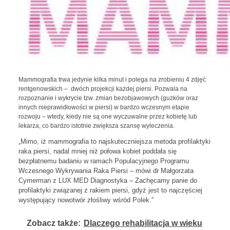
Mammografia trwa jedynie kilka minut i polega na zrobieniu 4 zdjęć
rentgenowskich – dwóch projekcji każdej piersi. Pozwala na
rozpoznanie i wykrycie tzw. zmian bezobjawowych (guzków oraz
innych nieprawidłowości w piersi) w bardzo wczesnym etapie
rozwoju – wtedy, kiedy nie są one wyczuwalne przez kobietę lub
lekarza, co bardzo istotnie zwiększa szansę wyleczenia.
Mimo, iż mammografia to najskuteczniejsza metoda profilaktyki
„
raka piersi, nadal mniej niż połowa kobiet poddała się
bezpłatnemu badaniu w ramach Populacyjnego Programu
Wczesnego Wykrywania Raka Piersi – mówi dr Małgorzata
Cymerman z LUX MED Diagnostyka – Zachęcamy panie do
profilaktyki związanej z rakiem piersi, gdyż jest to najczęściej
występujący nowotwór złośliwy wśród Polek.”
Zobacz także:
Dlaczego rehabilitacja w wieku