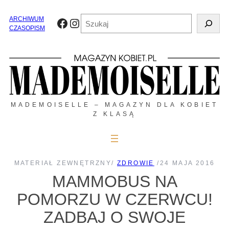
Przejdź
do
Szukaj
ARCHIWUM
Facebook
Instagram
treści
CZASOPISM
MADEMOISELLE – MAGAZYN DLA KOBIET
Z KLASĄ
MATERIAŁ ZEWNĘTRZNY
/
ZDROWIE
/
24 MAJA 2016
MAMMOBUS NA
POMORZU W CZERWCU!
ZADBAJ O SWOJE