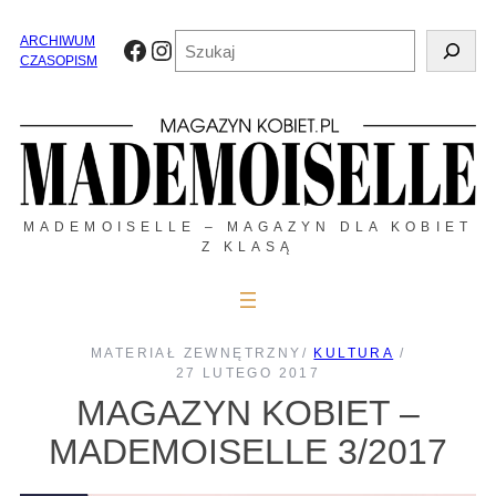
Przejdź
do
Szukaj
ARCHIWUM
Facebook
Instagram
treści
CZASOPISM
MADEMOISELLE – MAGAZYN DLA KOBIET
Z KLASĄ
MATERIAŁ ZEWNĘTRZNY
/
KULTURA
/
27 LUTEGO 2017
MAGAZYN KOBIET –
MADEMOISELLE 3/2017