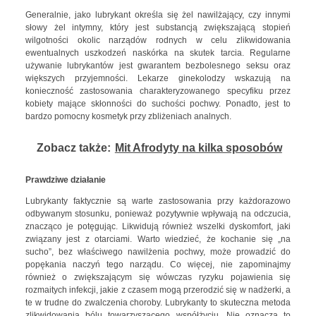
Generalnie, jako lubrykant określa się żel nawilżający, czy innymi
słowy żel intymny, który jest substancją zwiększającą stopień
wilgotności okolic narządów rodnych w celu zlikwidowania
ewentualnych uszkodzeń naskórka na skutek tarcia. Regularne
używanie lubrykantów jest gwarantem bezbolesnego seksu oraz
większych przyjemności. Lekarze ginekolodzy wskazują na
konieczność zastosowania charakteryzowanego specyfiku przez
kobiety mające skłonności do suchości pochwy. Ponadto, jest to
bardzo pomocny kosmetyk przy zbliżeniach analnych.
Zobacz także:
Mit Afrodyty na kilka sposobów
Prawdziwe działanie
Lubrykanty faktycznie są warte zastosowania przy każdorazowo
odbywanym stosunku, ponieważ pozytywnie wpływają na odczucia,
znacząco je potęgując. Likwidują również wszelki dyskomfort, jaki
związany jest z otarciami. Warto wiedzieć, że kochanie się „na
sucho”, bez właściwego nawilżenia pochwy, może prowadzić do
popękania naczyń tego narządu. Co więcej, nie zapominajmy
również o zwiększającym się wówczas ryzyku pojawienia się
rozmaitych infekcji, jakie z czasem mogą przerodzić się w nadżerki, a
te w trudne do zwalczenia choroby. Lubrykanty to skuteczna metoda
zlikwidowania bólu towarzyszącego współżyciu. Nie oznacza to