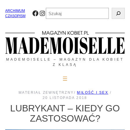
Przejdź
do
Szukaj
ARCHIWUM
Facebook
Instagram
treści
CZASOPISM
MADEMOISELLE – MAGAZYN DLA KOBIET
Z KLASĄ
MATERIAŁ ZEWNĘTRZNY
/
MIŁOŚĆ I SEX
/
20 LISTOPADA 2018
LUBRYKANT – KIEDY GO
ZASTOSOWAĆ?