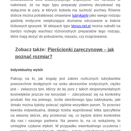
natomiast, że na tego typu preparaty powinny decydować się
wyłącznie te pary, w których kobieta ma suchość pochwy. Równie
dobrze można potraktować omawiane
lubrykanty
jako swego rodzaju
gadżety erotyczne zwiększające doznania odczuwane w trakcie
łóżkowych igraszek. W sklepach typu
Venus.net.pl
można natrafić na
bardzo rozległy wachlarz różnorodnych preparatów tego rodzaju,
które mają służyć do pobudzenia, masażu, czy rozgrzewania.
Zobacz także:
Pierścionki zaręczynowe – jak
poznać rozmiar?
Indywidualny wybór
Patrząc na to, jak bogaty jest zakres rozlicznych lubrykantów
powszechnie dostępnych na rynku akcesoriów erotycznych, ciężko
jest – zwłaszcza tym, którzy do tej pory z takich eksperymentalnych
kosmetyków jeszcze nie korzystali – zdecydować się na konkretny
produkt. Nie ma jednego, ściśle określonego typu lubkrykantu, jaki
śmiało można byłoby polecać ogólnie wszystkim parom. To przecież
kwestia indywidualna, dlatego trzeba wypróbować kilka specyfików
na własnej skórze, aby przekonać się, co będzie dobre konkretnie
dla nas i naszego partnera. Na pewno to, na co wskażemy, to
umiejętne czytanie etykiet. W przypadku ewentualnego uczulenia i