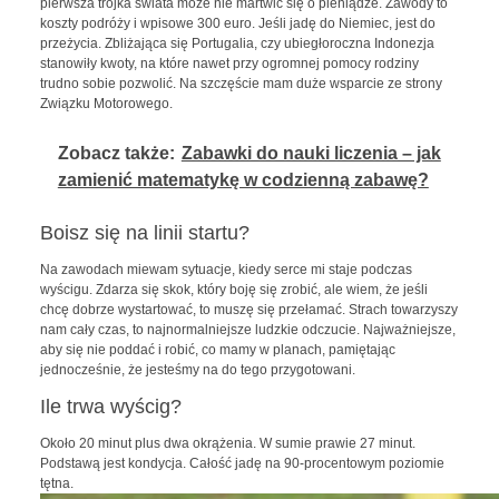
pierwsza trójka świata może nie martwić się o pieniądze. Zawody to
koszty podróży i wpisowe 300 euro. Jeśli jadę do Niemiec, jest do
przeżycia. Zbliżająca się Portugalia, czy ubiegłoroczna Indonezja
stanowiły kwoty, na które nawet przy ogromnej pomocy rodziny
trudno sobie pozwolić. Na szczęście mam duże wsparcie ze strony
Związku Motorowego.
Zobacz także:
Zabawki do nauki liczenia – jak
zamienić matematykę w codzienną zabawę?
Boisz się na linii startu?
Na zawodach miewam sytuacje, kiedy serce mi staje podczas
wyścigu. Zdarza się skok, który boję się zrobić, ale wiem, że jeśli
chcę dobrze wystartować, to muszę się przełamać. Strach towarzyszy
nam cały czas, to najnormalniejsze ludzkie odczucie. Najważniejsze,
aby się nie poddać i robić, co mamy w planach, pamiętając
jednocześnie, że jesteśmy na do tego przygotowani.
Ile trwa wyścig?
Około 20 minut plus dwa okrążenia. W sumie prawie 27 minut.
Podstawą jest kondycja. Całość jadę na 90-procentowym poziomie
tętna.