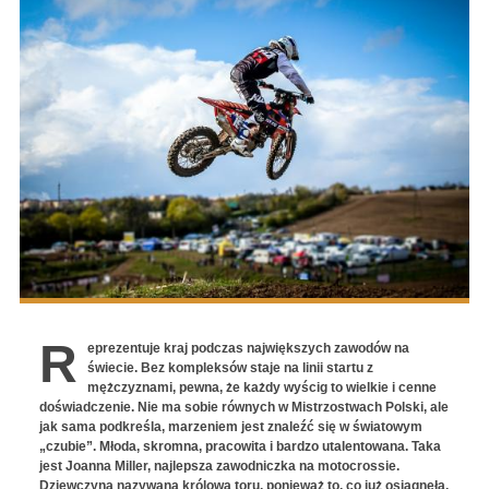
R
eprezentuje kraj podczas największych zawodów na
świecie. Bez kompleksów staje na linii startu z
mężczyznami, pewna, że każdy wyścig to wielkie i cenne
doświadczenie. Nie ma sobie równych w Mistrzostwach Polski, ale
jak sama podkreśla, marzeniem jest znaleźć się w światowym
„czubie”. Młoda, skromna, pracowita i bardzo utalentowana. Taka
jest
Joanna Miller
, najlepsza zawodniczka na motocrossie.
Dziewczyna nazywana królową toru, ponieważ to, co już osiągnęła,