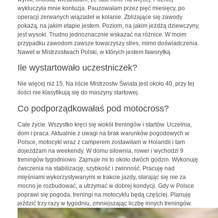
wykluczyła mnie kontuzja. Pauzowałam przez pięć miesięcy, po
operacji zerwanych wiązadeł w kolanie. Zbliżające się zawody
pokażą, na jakim etapie jestem. Poziom, na jakim jeżdżą dziewczyny,
jest wysoki. Trudno jednoznacznie wskazać na różnice. W moim
przypadku zawodom zawsze towarzyszy stres, mimo doświadczenia.
Nawet w Mistrzostwach Polski, w których jestem faworytką.
Ile wystartowało uczestniczek?
Nie więcej niż 15. Na liście Mistrzostw Świata jest około 40, przy tej
ilości nie klasyfikują się do maszyny startowej.
Co podporządkowałaś pod motocross?
Całe życie. Wszystko kręci się wokół treningów i startów. Uczelnia,
dom i praca. Aktualnie z uwagi na brak warunków pogodowych w
Polsce, motocykl wraz z camperem zostawiłam w Holandii i tam
dojeżdżam na weekendy. W domu siłownia, rower i wychodzi 9
treningów tygodniowo. Zajmuje mi to około dwóch godzin. Wykonuję
ćwiczenia na stabilizację, szybkość i zwinność. Pracuję nad
mięśniami wykorzystywanymi w trakcie jazdy, starając się nie za
mocno je rozbudować, a utrzymać w dobrej kondycji. Gdy w Polsce
poprawi się pogoda, treningi na motocyklu będą częściej. Planuję
jeździć trzy razy w tygodniu, zmniejszając liczbę innych treningów.