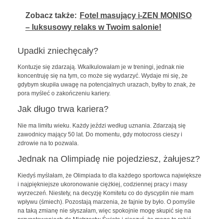
Zobacz także:
Fotel masujący i-ZEN MONISO
– luksusowy relaks w Twoim salonie!
Upadki zniechęcały?
Kontuzje się zdarzają. Wkalkulowałam je w treningi, jednak nie
koncentruję się na tym, co może się wydarzyć. Wydaje mi się, że
gdybym skupiła uwagę na potencjalnych urazach, byłby to znak, że
pora myśleć o zakończeniu kariery.
Jak długo trwa kariera?
Nie ma limitu wieku. Każdy jeździ według uznania. Zdarzają się
zawodnicy mający 50 lat. Do momentu, gdy motocross cieszy i
zdrowie na to pozwala.
Jednak na Olimpiadę nie pojedziesz, żałujesz?
Kiedyś myślałam, że Olimpiada to dla każdego sportowca największe
i najpiękniejsze ukoronowanie ciężkiej, codziennej pracy i masy
wyrzeczeń. Niestety, na decyzję Komitetu co do dyscyplin nie mam
wpływu (śmiech). Pozostają marzenia, że fajnie by było. O pomyśle
na taką zmianę nie słyszałam, więc spokojnie mogę skupić się na