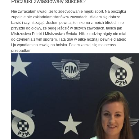
Początki zwiastowały sukces?
Nie zwracałam uwagi, że to zdecydowanie męski sport. Na początku
zupełnie nie zakładałam startów w zawodach. Miałam się dobrze
bawić i czymś zająć. Jestem pewna, że nikomu z moich bliskich nie
przyszło do głowy, że będę jeździć w dużych zawodach, takich jak
Mistrzostwa Polski i Mistrzostwa Świata. Nikt z rodziny nigdy nie miał
do czynienia z tym sportem. Tata grał w piłkę nożną i pewnie dlatego
i ja wpadłam na chwilę na boisko. Potem zaczął się motocross i
przepadłam.