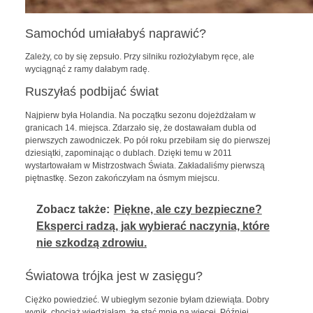
Samochód umiałabyś naprawić?
Zależy, co by się zepsuło. Przy silniku rozłożyłabym ręce, ale
wyciągnąć z ramy dałabym radę.
Ruszyłaś podbijać świat
Najpierw była Holandia. Na początku sezonu dojeżdżałam w
granicach 14. miejsca. Zdarzało się, że dostawałam dubla od
pierwszych zawodniczek. Po pół roku przebiłam się do pierwszej
dziesiątki, zapominając o dublach. Dzięki temu w 2011
wystartowałam w Mistrzostwach Świata. Zakładaliśmy pierwszą
piętnastkę. Sezon zakończyłam na ósmym miejscu.
Zobacz także:
Piękne, ale czy bezpieczne?
Eksperci radzą, jak wybierać naczynia, które
nie szkodzą zdrowiu.
Światowa trójka jest w zasięgu?
Ciężko powiedzieć. W ubiegłym sezonie byłam dziewiąta. Dobry
wynik, chociaż wiedziałam, że stać mnie na więcej. Później