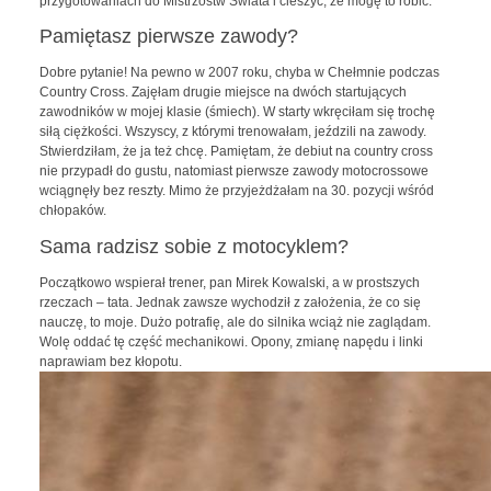
przygotowaniach do Mistrzostw Świata i cieszyć, że mogę to robić.
Pamiętasz pierwsze zawody?
Dobre pytanie! Na pewno w 2007 roku, chyba w Chełmnie podczas
Country Cross. Zajęłam drugie miejsce na dwóch startujących
zawodników w mojej klasie (śmiech). W starty wkręciłam się trochę
siłą ciężkości. Wszyscy, z którymi trenowałam, jeździli na zawody.
Stwierdziłam, że ja też chcę. Pamiętam, że debiut na country cross
nie przypadł do gustu, natomiast pierwsze zawody motocrossowe
wciągnęły bez reszty. Mimo że przyjeżdżałam na 30. pozycji wśród
chłopaków.
Sama radzisz sobie z motocyklem?
Początkowo wspierał trener, pan Mirek Kowalski, a w prostszych
rzeczach – tata. Jednak zawsze wychodził z założenia, że co się
nauczę, to moje. Dużo potrafię, ale do silnika wciąż nie zaglądam.
Wolę oddać tę część mechanikowi. Opony, zmianę napędu i linki
naprawiam bez kłopotu.