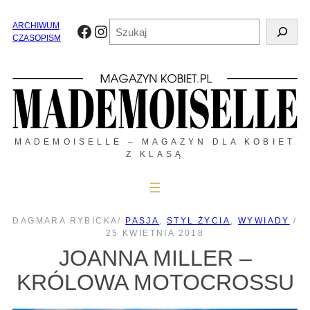
Przejdź
do
Szukaj
ARCHIWUM
Facebook
Instagram
treści
CZASOPISM
MADEMOISELLE – MAGAZYN DLA KOBIET
Z KLASĄ
DAGMARA RYBICKA
/
PASJA
, 
STYL ŻYCIA
, 
WYWIADY
/
25 KWIETNIA 2018
JOANNA MILLER –
KRÓLOWA MOTOCROSSU