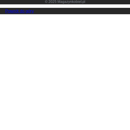
© 2025 Magazynkobiet.pl
Powrót do góry