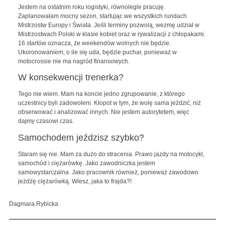
Jestem na ostatnim roku logistyki, równolegle pracuję.
Zaplanowałam mocny sezon, startując we wszystkich rundach
Mistrzostw Europy i Świata. Jeśli terminy pozwolą, wezmę udział w
Mistrzostwach Polski w klasie kobiet oraz w rywalizacji z chłopakami.
16 startów oznacza, że weekendów wolnych nie będzie.
Ukoronowaniem, o ile się uda, będzie puchar, ponieważ w
motocrossie nie ma nagród finansowych.
W konsekwencji trenerka?
Tego nie wiem. Mam na koncie jedno zgrupowanie, z którego
uczestnicy byli zadowoleni. Kłopot w tym, że wolę sama jeździć, niż
obserwować i analizować innych. Nie jestem autorytetem, więc
dajmy czasowi czas.
Samochodem jeździsz szybko?
Staram się nie. Mam za dużo do stracenia. Prawo jazdy na motocykl,
samochód i ciężarówkę. Jako zawodniczka jestem
samowystarczalna. Jako pracownik również, ponieważ zawodowo
jeżdżę ciężarówką. Wiesz, jaka to frajda?!
Dagmara Rybicka