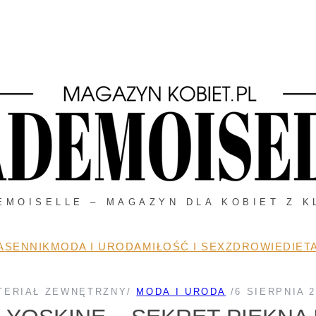
EMOISELLE – MAGAZYN DLA KOBIET Z K
A
SENNIK
MODA I URODA
MIŁOŚĆ I SEX
ZDROWIE
DIETA
TERIAŁ ZEWNĘTRZNY
/
MODA I URODA
/
6 SIERPNIA 