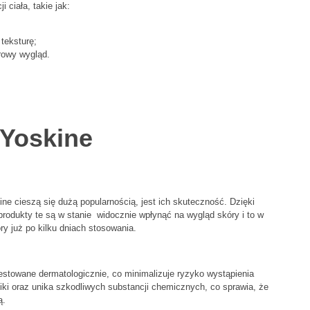
 ciała, takie jak:
 teksturę;
drowy wygląd.
 Yoskine
e cieszą się dużą popularnością, jest ich skuteczność. Dzięki
odukty te są w stanie widocznie wpłynąć na wygląd skóry i to w
y już po kilku dniach stosowania.
estowane dermatologicznie, co minimalizuje ryzyko wystąpienia
ki oraz unika szkodliwych substancji chemicznych, co sprawia, że
ą.