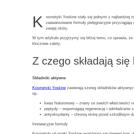
K
osmetyki Yoskine stały się jednymi z najbardzie
zaawansowane formuły pielęgnacyjne przyciągają 
swojej skóry.
W tym artykule przyjrzymy się bliżej temu, co sprawia, że
kluczowe zalety.
Z czego składają się
Składniki aktywne
Kosmetyki Yoskine
zawierają szereg składników aktywnych
np.:
kwas hialuronowy – znany ze swoich właściwości n
peptydy – wspomagają regenerację i odmładzanie s
antyoksydanty – chronią skórę przed szkodliwym d
Innowacyjne formuły
Kosmetyki od marki Yoskine wyróżniają się również tym,