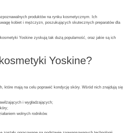
j rozpoznawalnych produktów na rynku kosmetycznym. Ich
uwagę kobiet i mężczyzn, poszukujących skutecznych preparatów dla
 kosmetyki Yoskine zyskują tak dużą popularność, oraz jakie są ich
 kosmetyki Yoskine?
, które mają na celu poprawić kondycję skóry. Wśród nich znajdują się
awilżających i wygładzających;
kóry;
ziałaniem wolnych rodników.
 że zostały opracowane na podstawie zaawansowanych technologii