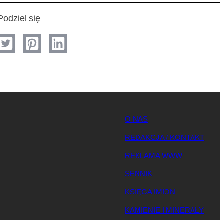
Podziel się
O NAS
REDAKCJA / KONTAKT
REKLAMA WWW
SENNIK
KSIĘGA IMION
KAMIENIE I MINERAŁY