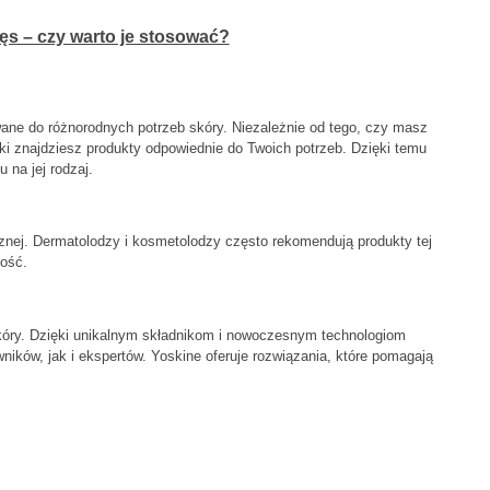
ęs – czy warto je stosować?
ane do różnorodnych potrzeb skóry. Niezależnie od tego, czy masz
rki znajdziesz produkty odpowiednie do Twoich potrzeb. Dzięki temu
 na jej rodzaj.
nej. Dermatolodzy i kosmetolodzy często rekomendują produkty tej
ość.
kóry. Dzięki unikalnym składnikom i nowoczesnym technologiom
ników, jak i ekspertów. Yoskine oferuje rozwiązania, które pomagają