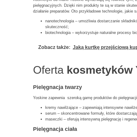
pielęgnacyjnych. Dzięki nim produkty te są w stanie skute
działanie preparatów. Oto przykładowe technologie, jakie 
nanotechnologia – umożliwia dostarczanie składni
skuteczność;
biotechnologia – wykorzystuje naturalne procesy b
Zobacz także:
Jaką kurtkę przejściową ku
Oferta
kosmetyków 
Pielęgnacja twarzy
Yoskine zapewnia szeroką gamę produktów do pielęgnacji
kremy nawilżające – zapewniają intensywne nawilże
serum – skoncentrowane formuły, które dostarczaj
maseczki – oferują intensywną pielęgnację i regener
Pielęgnacja ciała