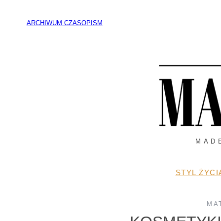
Przejdź
do
ARCHIWUM CZASOPISM
treści
MAD
STYL ŻYCI
MA