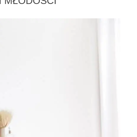
I MŁODOŚCI