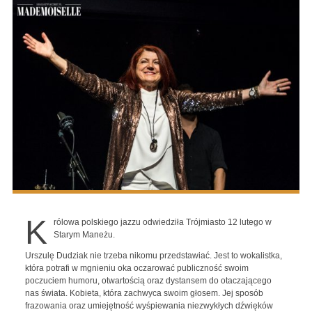
K
rólowa polskiego jazzu odwiedziła Trójmiasto 12 lutego w
Starym Maneżu.
Urszulę Dudziak nie trzeba nikomu przedstawiać. Jest to wokalistka,
która potrafi w mgnieniu oka oczarować publiczność swoim
poczuciem humoru, otwartością oraz dystansem do otaczającego
nas świata. Kobieta, która zachwyca swoim głosem. Jej sposób
frazowania oraz umiejętność wyśpiewania niezwykłych dźwięków