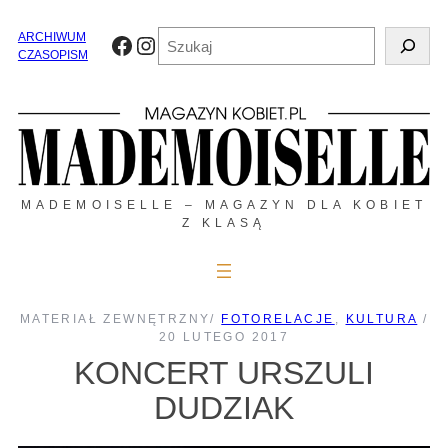
Przejdź
do
Szukaj
ARCHIWUM
Facebook
Instagram
treści
CZASOPISM
MADEMOISELLE – MAGAZYN DLA KOBIET
Z KLASĄ
MATERIAŁ ZEWNĘTRZNY
/
FOTORELACJE
, 
KULTURA
/
20 LUTEGO 2017
KONCERT URSZULI
DUDZIAK