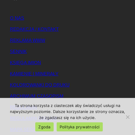
O NAS
REDAKCJA / KONTAKT
REKLAMA WWW
SENNIK
KSIĘGA IMION
KAMIENIE I MINERAŁY
KOLOROWANKI DO DRUKU
ARCHIWUM CZASOPISM
Ta strona korzysta z ciasteczek aby świadczyć usługi na
REGULAMIN
najwyższym poziomie. Dalsze korzystanie ze strony oznacza,
że zgadzasz się na ich użycie.
REGULAMIN REKLAM
Zgoda
Polityka prywatności
MAPA SERWISU