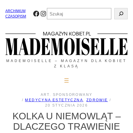
Przejdź
do
Szukaj
ARCHIWUM
Facebook
Instagram
treści
CZASOPISM
MADEMOISELLE – MAGAZYN DLA KOBIET
Z KLASĄ
ART. SPONSOROWANY
/
MEDYCYNA ESTETYCZNA
, 
ZDROWIE
/
20 STYCZNIA 2026
KOLKA U NIEMOWLĄT –
DLACZEGO TRAWIENIE