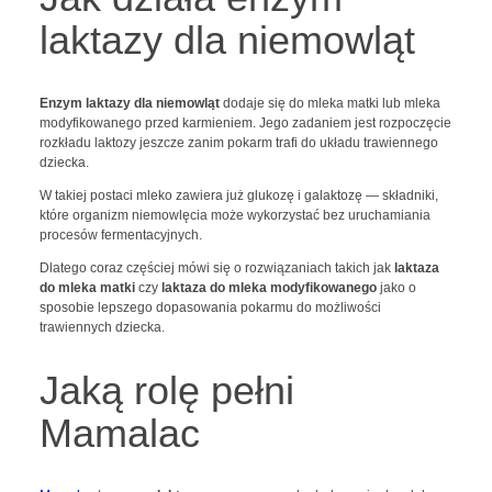
laktazy dla niemowląt
Enzym laktazy dla niemowląt
dodaje się do mleka matki lub mleka
modyfikowanego przed karmieniem. Jego zadaniem jest rozpoczęcie
rozkładu laktozy jeszcze zanim pokarm trafi do układu trawiennego
dziecka.
W takiej postaci mleko zawiera już glukozę i galaktozę — składniki,
które organizm niemowlęcia może wykorzystać bez uruchamiania
procesów fermentacyjnych.
Dlatego coraz częściej mówi się o rozwiązaniach takich jak
laktaza
do mleka matki
czy
laktaza do mleka modyfikowanego
jako o
sposobie lepszego dopasowania pokarmu do możliwości
trawiennych dziecka.
Jaką rolę pełni
Mamalac