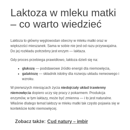
Laktoza w mleku matki
– co warto wiedzieć
Laktoza to główny węglowodan obecny w mleku matki oraz w
większości mieszanek. Sama w sobie nie jest od razu przyswajalna.
Do jej rozkładu potrzebny jest enzym — laktaza.
Gdy proces przebiega prawidłowo, laktoza dzieli się na:
glukozę
— podstawowe źródło energii dla niemowlęcia,
galaktozę
— składnik istotny dla rozwoju układu nerwowego i
wzroku.
W pierwszych miesiącach życia
niedojrzały układ trawienny
niemowlęcia
dopiero uczy się pracy z pokarmem. Produkcja
enzymów, w tym laktazy, może być zmienna — i to jest naturalne.
Właśnie dlatego temat laktozy w mleku matki tak często pojawia się w
kontekście kolki niemowlęcej.
Zobacz także:
Cud natury – imbir