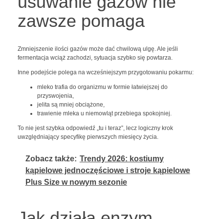
usuwanie gazów nie
zawsze pomaga
Zmniejszenie ilości gazów może dać chwilową ulgę. Ale jeśli
fermentacja wciąż zachodzi, sytuacja szybko się powtarza.
Inne podejście polega na wcześniejszym przygotowaniu pokarmu:
mleko trafia do organizmu w formie łatwiejszej do
przyswojenia,
jelita są mniej obciążone,
trawienie mleka u niemowląt przebiega spokojniej.
To nie jest szybka odpowiedź „tu i teraz”, lecz logiczny krok
uwzględniający specyfikę pierwszych miesięcy życia.
Zobacz także:
Trendy 2026: kostiumy
kąpielowe jednoczęściowe i stroje kąpielowe
Plus Size w nowym sezonie
Jak działa enzym