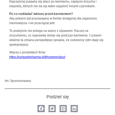
Najczęściej pojawia się płacz po karmieniu, napięcie brzucha i
niepokój, których nie da się łatwo wyjaśnić innymi czynnikami.
Po co rozkładać laktozę przed karmieniem?
Aby pokarm był przyswajany w formie dostępnej dla organizmu
niemowlęcia i nie przeciążał jelit.
To podejście nie polega na walce z objawami. Raczej na
zrozumieniu, co naprawdę dzieje się podczas karmienia. I czasem
właśnie ta zmiana perspektywy sprawia, że codzienny rytm staje się
spokojniejszy.
Więcej o produktach firmy:
https://vorwartspharma.pl/#homeproduct
Art. Sponsorowany
Podziel się