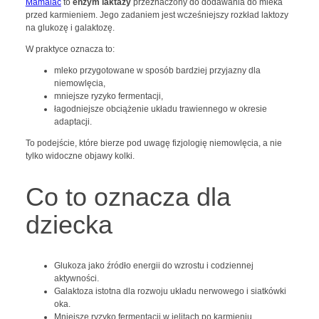
Mamalac
to
enzym laktazy
przeznaczony do dodawania do mleka
przed karmieniem. Jego zadaniem jest wcześniejszy rozkład laktozy
na glukozę i galaktozę.
W praktyce oznacza to:
mleko przygotowane w sposób bardziej przyjazny dla
niemowlęcia,
mniejsze ryzyko fermentacji,
łagodniejsze obciążenie układu trawiennego w okresie
adaptacji.
To podejście, które bierze pod uwagę fizjologię niemowlęcia, a nie
tylko widoczne objawy kolki.
Co to oznacza dla
dziecka
Glukoza jako źródło energii do wzrostu i codziennej
aktywności.
Galaktoza istotna dla rozwoju układu nerwowego i siatkówki
oka.
Mniejsze ryzyko fermentacji w jelitach po karmieniu.