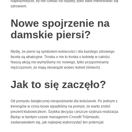
Najważniejsze, by nie czekać na objawy, tylko stale interesować się
zdrowiem.
Nowe spojrzenie na
damskie piersi?
Myślę, że piersi są symbolem kobiecości i dla każdego zdrowego
faceta są atrakcyjne. Troska o nie to troska o kobietę w całości.
Naszą akcją nie wymyślamy nic nowego, tylko przypominamy
mężczyznom, że mają obowiązki wobec kobiet (śmiech).
Jak to się zaczęło?
Od pomysłu świątecznej niespodzianki dla koleżanek. Po jednym z
treningów w cross boxie wpadliśmy na pomysł, że warto zrobić
prezent klubowiczkom. Szybka decyzja i jeszcze szybsza realizacja.
Będąc w tamtym czasie managerem Crossfit Trójmiasto,
zastanawiałem się, jak najlepiej wykorzystać ten potencjał.