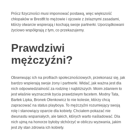
Prócz fizyczności musi imponować postawą, więc większość
chłopaków w Brestfit to mężowie i ojcowie z żelaznymi zasadami,
którzy otwarcie wspierają i kochają swoje partnerki. Uporządkowani
życiowo współgrają z tym, co przekazujemy.
Prawdziwi
mężczyźni?
Obserwując ich na profilach społecznościowych, przekonasz się, jak
bardzo wspierają swoje żony i partnerki. Widać, jak ważna jest dla
nich odpowiedzialność za rodzinę i najbliższych. Moim zdaniem to
jest właśnie wyznacznik bycia prawdziwym facetem. Modny Tata,
Bartek Lipka, Bronek Olenkowicz to nie kolesie, którzy chcą
zapracować na status playboya. To mężczyźni rozumiejący swoją
rolę i stanowiący oparcie dla kobiety. Chciałem pokazać nie
dwunastu wspaniałych, ale takich, których warto naśladować. Dla
nich ujmą na honorze byłoby stchórzyć w obliczu wyzwania, jakim
jest zły stan zdrowia ich kobiety.