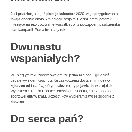
Jest grudzień, a ja już planuję kalendarz 2020, więc przygotowania
trwają obecnie około 6 miesięcy, sesja to 1-2 dni latem, potem 2
miesiące na przygotowanie wszystkiego i z początkiem października
start kampanii. Praca trwa cały rok.
Dwunastu
wspaniałych?
W ubiegłym roku zdecydowałem, że jedno miejsce – grudzień –
będzie wynikiem castingu. Ku zaskoczeniu dostałem mnóstwo
zgłoszeń od facetów, którym zależało, by pojawić się w projekcie.
Wybrałem Łukasza Dabacci, crossfitera z Opola, należącego do
sportowej elity w kraju. Uczestników wybieram zawsze zgodnie z
kluczem.
Do serca pań?