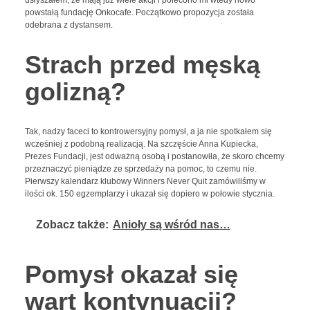
usłyszałem, że mają już wiele akcji i polecono mi wtedy nowo
powstałą fundację Onkocafe. Początkowo propozycja została
odebrana z dystansem.
Strach przed męską
golizną?
Tak, nadzy faceci to kontrowersyjny pomysł, a ja nie spotkałem się
wcześniej z podobną realizacją. Na szczęście Anna Kupiecka,
Prezes Fundacji, jest odważną osobą i postanowiła, że skoro chcemy
przeznaczyć pieniądze ze sprzedaży na pomoc, to czemu nie.
Pierwszy kalendarz klubowy Winners Never Quit zamówiliśmy w
ilości ok. 150 egzemplarzy i ukazał się dopiero w połowie stycznia.
Zobacz także:
Anioły są wśród nas…
Pomysł okazał się
wart kontynuacji?