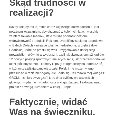
Skąd trudności w
realizacji?
Każdy kolejny rok to, mimo coraz większego doświadczenia, jest
potężnym wyzwaniem, aby utrzymać w kolejnych latach wysokie
zainteresowanie mediów, stale muszę podnosić poziom i
widowiskowość produkcji. Rok temu zrobiliśmy sesję na torpedowni
w Babich Dołach – miejsce totalnie niedostępne, w głębi Zatoki
Gdańskiej, które po prostu się wali. Przygotowania do tej sesji
prowadziłem głównie w wyobraźni, czyli jak stworzyć tam 12 kadrów,
12 nowych pozycji sportowych mających sens, jak przetransportować
ludzi, pół tony sprzętu, kamery i sprzęt fotograficzny na jeden dzień,
w którym zjeżdżają panowie z całej Polski i nie możemy tego
przesunąć w razie niepogody. Ale udało się! Jak mawia mój kolega z
GROMu, „śmiały zwycięża” i tego dnia byliśmy we wszystkich
głównych wydaniach wiadomości w kraju. Zaczęto traktować nasz
projekt z powagą i uznaniem w całej Europie.
Faktycznie, widać
Was na świeczniku.