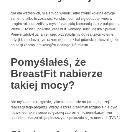
Nie dla wszystkich, miałem do wyboru: albo zrobić kolejną edycję
samemu, albo to zostawić. Fundacji pomysł się podobał, więc w
drugim roku zaczęliśmy myśleć nad całą kampanią i tak z połączenia
Piersi i Crossfitu powstał „BreastFit. Kobiecy Biust. Męska Sprawa”.
Pomysł zdobył uznanie, więc przystąpiliśmy do realizacji kolejnej
edycji kalendarza, tym razem w jednej z hal gdańskiej stoczni, gdzie
do sesji zaprosiłem kolegów z całego Trójmiasta.
Pomyślałeś, że
BreastFit nabierze
takiej mocy?
Nie myślałem o rozgłosie, tylko skupiłem się na jak najlepszej
realizacji tego projektu. Wtedy jeszcze o żadnym rozgłosie nie było
mowy, jednak na sesję zdjęciową zaprosiłem dziennikarzy i tym
sposobem nasza akcja pierwszy raz pokazała się w newsach TVN24.