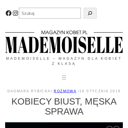
Przejdź
do
Szukaj
Facebook
Instagram
treści
MADEMOISELLE – MAGAZYN DLA KOBIET
Z KLASĄ
DAGMARA RYBICKA
/
ROZMOWA
/
16 STYCZNIA 2019
KOBIECY BIUST, MĘSKA
SPRAWA