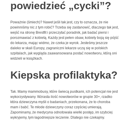
powiedzieć „cycki”?
Poważnie (śmiech)? Nawet jeśli tak jest, czy to oznacza, że nie
powinniśmy nic z tym robić? Trzeba się zastanowić, dlaczego tak jest,
wejść na stronę Brestfit i przeczytać poradnik, jak badać piersi i
porozmawiać z kobietą. Każdy jest pełen obaw, kobiety boją się pójść
do lekarza, mając widmo, że czeka je wyrok. Jesteśmy jeszcze
daleko w skali Europy, zagraniczni lekarze uczą się w polskich
szpitalach, jak wygląda zaawansowana postać nowotworu, którą oni
widzieli w książkach.
Kiepska profilaktyka?
Tak. Mamy mammobusy, które świecą pustkami, ich potencjał nie jest
wykorzystywany. Wzrasta ilość nowotworów w grupie 30+, rzadko
która dziewczyna myśli o badaniach, przekonana, że to choroba
mam i babć. Te młode dziewczyny coraz częściej umierają.
Zapominamy, że medycyna odnotowała wielki postęp, im szybciej
wykryjemy, tym łagodniejsze leczenie. Dlatego nie czekajmy.