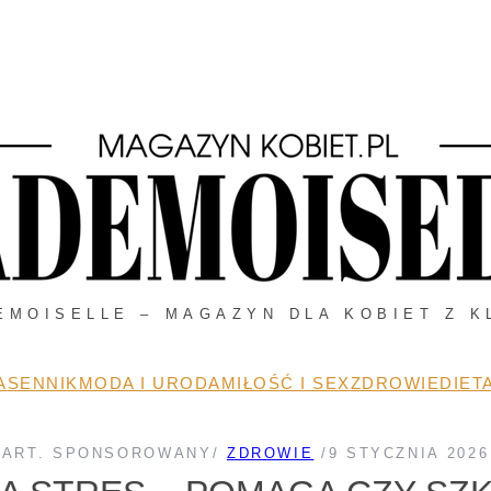
EMOISELLE – MAGAZYN DLA KOBIET Z K
A
SENNIK
MODA I URODA
MIŁOŚĆ I SEX
ZDROWIE
DIETA
ART. SPONSOROWANY
/
ZDROWIE
/
9 STYCZNIA 2026