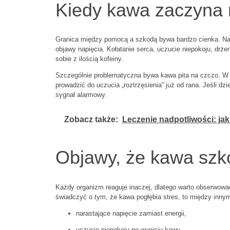
Kiedy kawa zaczyna n
Granica między pomocą a szkodą bywa bardzo cienka. Nad
objawy napięcia. Kołatanie serca, uczucie niepokoju, drże
sobie z ilością kofeiny.
Szczególnie problematyczna bywa kawa pita na czczo. W t
prowadzić do uczucia „roztrzęsienia” już od rana. Jeśli dz
sygnał alarmowy.
Zobacz także:
Leczenie nadpotliwości: ja
Objawy, że kawa szko
Każdy organizm reaguje inaczej, dlatego warto obserwowa
świadczyć o tym, że kawa pogłębia stres, to między innym
narastające napięcie zamiast energii,
uczucie niepokoju po wypiciu kawy,