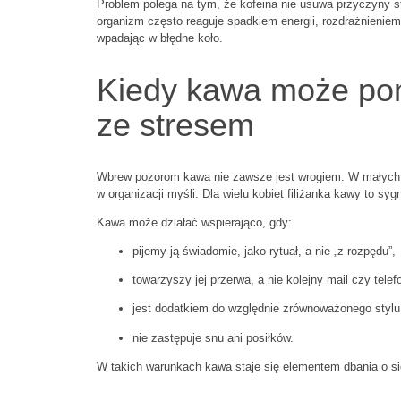
Problem polega na tym, że kofeina nie usuwa przyczyny st
organizm często reaguje spadkiem energii, rozdrażnienie
wpadając w błędne koło.
Kiedy kawa może po
ze stresem
Wbrew pozorom kawa nie zawsze jest wrogiem. W małych i
w organizacji myśli. Dla wielu kobiet filiżanka kawy to s
Kawa może działać wspierająco, gdy:
pijemy ją świadomie, jako rytuał, a nie „z rozpędu”,
towarzyszy jej przerwa, a nie kolejny mail czy telef
jest dodatkiem do względnie zrównoważonego stylu
nie zastępuje snu ani posiłków.
W takich warunkach kawa staje się elementem dbania o si