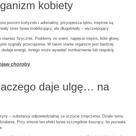
rganizm kobiety
a poziom kortyzolu i adrenaliny, przyspiesza tętno, mięśnie są
rwały stres bywa mobilizujący, ale długotrwały – wyczerpujący.
le również fizycznie. Problemy ze snem, napięcie mięśni, bóle głowy,
ste sygnały przeciążenia. W takim stanie organizm jest bardziej
 dodaje energii, innego może wywołać rozdrażnienie lub niepokój.
bjaw choroby
 dlaczego daje ulgę… na
zyny – substancji odpowiedzialnej za uczucie zmęczenia. Dzięki temu
działania. Przy stresie ten efekt bywa szczególnie kuszący, bo pozwala
w.