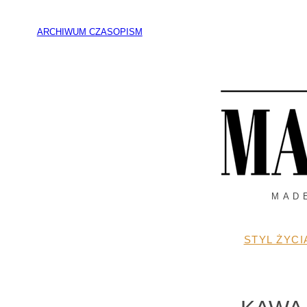
Przejdź
do
ARCHIWUM CZASOPISM
treści
MAD
STYL ŻYCI