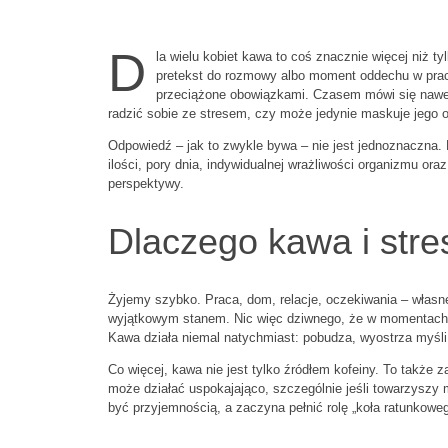
D
la wielu kobiet kawa to coś znacznie więcej niż ty
pretekst do rozmowy albo moment oddechu w prac
przeciążone obowiązkami. Czasem mówi się nawet 
radzić sobie ze stresem, czy może jedynie maskuje jego o
Odpowiedź – jak to zwykle bywa – nie jest jednoznaczna.
ilości, pory dnia, indywidualnej wrażliwości organizmu oraz
perspektywy.
Dlaczego kawa i stre
Żyjemy szybko. Praca, dom, relacje, oczekiwania – własne i
wyjątkowym stanem. Nic więc dziwnego, że w momentach na
Kawa działa niemal natychmiast: pobudza, wyostrza myśli, 
Co więcej, kawa nie jest tylko źródłem kofeiny. To także za
może działać uspokajająco, szczególnie jeśli towarzyszy 
być przyjemnością, a zaczyna pełnić rolę „koła ratunko