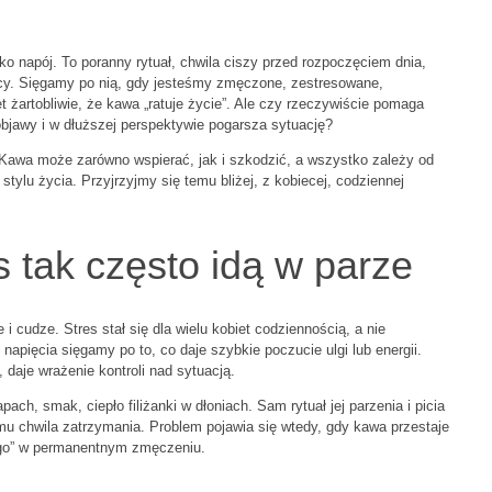
lko napój. To poranny rytuał, chwila ciszy przed rozpoczęciem dnia,
y. Sięgamy po nią, gdy jesteśmy zmęczone, zestresowane,
żartobliwie, że kawa „ratuje życie”. Ale czy rzeczywiście pomaga
bjawy i w dłuższej perspektywie pogarsza sytuację?
 Kawa może zarówno wspierać, jak i szkodzić, a wszystko zależy od
 stylu życia. Przyjrzyjmy się temu bliżej, z kobiecej, codziennej
s tak często idą w parze
 cudze. Stres stał się dla wielu kobiet codziennością, a nie
pięcia sięgamy po to, co daje szybkie poczucie ulgi lub energii.
daje wrażenie kontroli nad sytuacją.
pach, smak, ciepło filiżanki w dłoniach. Sam rytuał jej parzenia i picia
mu chwila zatrzymania. Problem pojawia się wtedy, gdy kawa przestaje
wego” w permanentnym zmęczeniu.