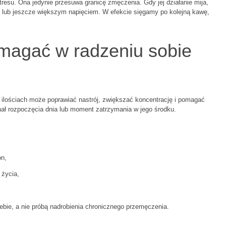
resu. Ona jedynie przesuwa granicę zmęczenia. Gdy jej działanie mija,
m lub jeszcze większym napięciem. W efekcie sięgamy po kolejną kawę,
magać w radzeniu sobie
lościach może poprawiać nastrój, zwiększać koncentrację i pomagać
ygnał rozpoczęcia dnia lub moment zatrzymania w jego środku.
on,
 życia,
ebie, a nie próbą nadrobienia chronicznego przemęczenia.