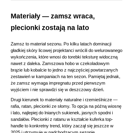
Materiały — zamsz wraca, 
plecionki zostają na lato
Zamsz to materiał sezonu. Po kilku latach dominacji 
gładkiej skóry licowej projektanci wrócili do welurowanego 
wykończenia, które wnosi do torebki teksturę widoczną 
nawet z daleka. Zamszowa hobo w czekoladowym 
brązie lub kobalcie to jedno z najczęściej powtarzanych 
zestawień w kampaniach na ten sezon. Pamiętaj jednak, 
że zamsz wymaga impregnatu przed pierwszym 
wyjściem i nie sprawdzi się w deszczowy dzień.
Drugi kierunek to materiały naturalne i rzemieślnicze — 
rafia, ratan, plecionki ze słomy. To opcja na późną wiosnę 
i lato, najlepiej do lnianych sukienek, jasnych spodni i 
sandałów. Plecionki z ratanu w kształcie kuferka top-
handle to konkretny trend, który zaczął się jeszcze w 
2025 i utrzymuje w nadchodzącym sezonie.