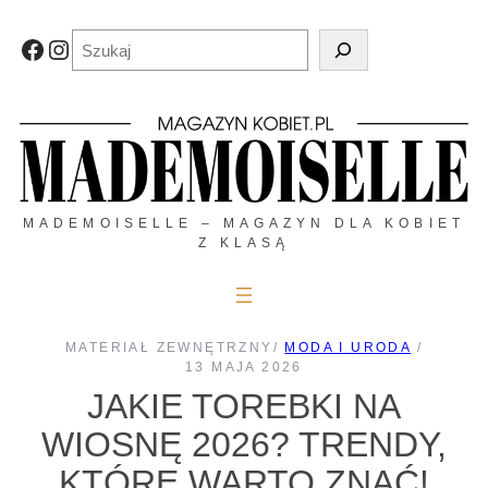
Przejdź
do
Szukaj
Facebook
Instagram
treści
MADEMOISELLE – MAGAZYN DLA KOBIET
Z KLASĄ
MATERIAŁ ZEWNĘTRZNY
/
MODA I URODA
/
13 MAJA 2026
JAKIE TOREBKI NA
WIOSNĘ 2026? TRENDY,
KTÓRE WARTO ZNAĆ!