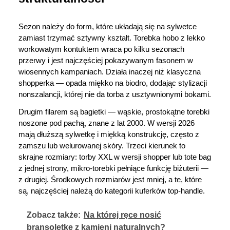
Sezon należy do form, które układają się na sylwetce 
zamiast trzymać sztywny kształt. Torebka hobo z lekko 
workowatym kontuktem wraca po kilku sezonach 
przerwy i jest najczęściej pokazywanym fasonem w 
wiosennych kampaniach. Działa inaczej niż klasyczna 
shopperka — opada miękko na biodro, dodając stylizacji 
nonszalancji, której nie da torba z usztywnionymi bokami.
Drugim filarem są bagietki — wąskie, prostokątne torebki 
noszone pod pachą, znane z lat 2000. W wersji 2026 
mają dłuższą sylwetkę i miękką konstrukcję, często z 
zamszu lub welurowanej skóry. Trzeci kierunek to 
skrajne rozmiary: torby XXL w wersji shopper lub tote bag 
z jednej strony, mikro-torebki pełniące funkcję biżuterii — 
z drugiej. Środkowych rozmiarów jest mniej, a te, które 
są, najczęściej należą do kategorii kuferków top-handle.
Zobacz także:
Na której ręce nosić
bransoletkę z kamieni naturalnych?