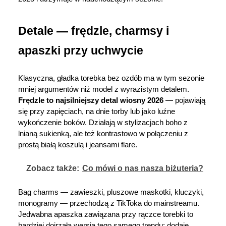
Detale — frędzle, charmsy i 
apaszki przy uchwycie
Klasyczna, gładka torebka bez ozdób ma w tym sezonie 
mniej argumentów niż model z wyrazistym detalem. 
Frędzle to najsilniejszy detal wiosny 2026
 — pojawiają 
się przy zapięciach, na dnie torby lub jako luźne 
wykończenie boków. Działają w stylizacjach boho z 
lnianą sukienką, ale też kontrastowo w połączeniu z 
prostą białą koszulą i jeansami flare.
Zobacz także:
Co mówi o nas nasza biżuteria?
Bag charms — zawieszki, pluszowe maskotki, kluczyki, 
monogramy — przechodzą z TikToka do mainstreamu. 
Jedwabna apaszka zawiązana przy rączce torebki to 
bardziej dojrzała wersja tego samego trendu: dodaje 