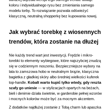
koloru i indywidualnego rysu bez zmieniania samego 
modelu torby. To rozwiązanie pozwala odświeżyć 
klasyczną, neutralną shopperkę bez kupowania nowej.
Jak wybrać torebkę z wiosennych 
trendów, która zostanie na dłużej
Nie każdy trend wart jest inwestycji. Frędzle i mikro-
torebki to elementy wybiegowe, które najszybciej znudzą 
się w codziennym noszeniu. Bezpieczniejsze wybory na 
lata to zamszowa hobo w neutralnym brązie, klasyczna 
bagietka z gładkiej skóry albo średniej wielkości kuferek 
top-handle. 
Kobalt warto kupić tylko wtedy, gdy reszta 
szafy go uniesie
 — w stylizacjach opartych na beżach, 
bieli i denimie działa świetnie, w garderobie pełnej wzorów 
i mocnych kolorów może być za mocnym akcentem.
Z dodatków najdłużej zostanie z Tobą charm lub apaszka 