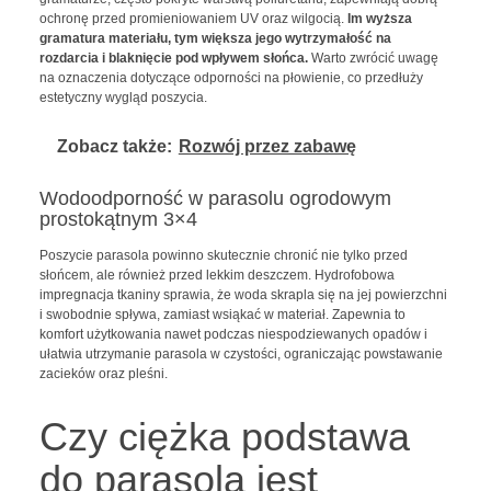
ochronę przed promieniowaniem UV oraz wilgocią.
Im wyższa
gramatura materiału, tym większa jego wytrzymałość na
rozdarcia i blaknięcie pod wpływem słońca.
Warto zwrócić uwagę
na oznaczenia dotyczące odporności na płowienie, co przedłuży
estetyczny wygląd poszycia.
Zobacz także:
Rozwój przez zabawę
Wodoodporność w parasolu ogrodowym
prostokątnym 3×4
Poszycie parasola powinno skutecznie chronić nie tylko przed
słońcem, ale również przed lekkim deszczem. Hydrofobowa
impregnacja tkaniny sprawia, że woda skrapla się na jej powierzchni
i swobodnie spływa, zamiast wsiąkać w materiał. Zapewnia to
komfort użytkowania nawet podczas niespodziewanych opadów i
ułatwia utrzymanie parasola w czystości, ograniczając powstawanie
zacieków oraz pleśni.
Czy ciężka podstawa
do parasola jest