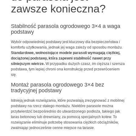
zawsze konieczna?
Stabilność parasola ogrodowego 3×4 a waga
podstawy
Wybór odpowiedniej podstawy jest kluczowy dla bezpieczeństwa i
komfortu użytkowania, jednak jej waga zależy od sposobu montażu.
Standardowe, wolnostojące modele parasoli wymagają ciężkiej,
dociążonej podstawy, która zapewni stabilność nawet przy
silniejszym wietrze.
W przypadku dużych czasz, im cięższa i szersza
podstawa, tym lepiej chroni ona konstrukcję przed przewróceniem
się.
Montaż parasola ogrodowego 3×4 bez
tradycyjnej podstawy
Istnieją jednak rozwiązania, które pozwalają zrezygnować z mobilnej
podstawy na rzecz stałego montażu. Niektóre parasole można
przytwierdzić bezpośrednio do utwardzonego podłoża, takiego jak
taras betonowy lub drewniany, za pomocą specjalnych kotew. To
rozwiązanie eliminuje potrzebę stosowania ciężkich obciążników,
zwalniając jednocześnie cenne miejsce na tarasie.