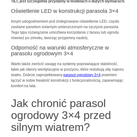
TILT, jest szczególnie przydatny w modelach o dużych wymiarach.
Oświetlenie LED w konstrukcji parasola 3×4
Innym udogodnieniem jest zintegrowane oświetlenie LED, często
zasilane panelem solarnym umieszczonym na szczycie parasola.
Tego typu rozwiązanie umożliwia korzystanie z tarasu lub ogrodu
również po zmroku, tworząc przyjemny nastrój.
Odporność na warunki atmosferyczne w
parasolu ogrodowym 3×4
Warto także zwrócić uwagę na systemy poprawiające stabilność,
takie jak otwory wentylacyjne w poszyciu, które redukują siłę naporu
wiatru. Dobrze zaprojektowany
parasol ogrodowy 3×4
powinien
łączyć w sobie trwałość konstrukcji z funkcjonalnością, zapewniając
komfort na lata.
Jak chronić parasol
ogrodowy 3×4 przed
silnym wiatrem?