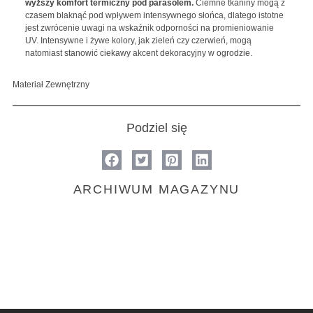
wyższy komfort termiczny pod parasolem.
Ciemne tkaniny mogą z
czasem blaknąć pod wpływem intensywnego słońca, dlatego istotne
jest zwrócenie uwagi na wskaźnik odporności na promieniowanie
UV. Intensywne i żywe kolory, jak zieleń czy czerwień, mogą
natomiast stanowić ciekawy akcent dekoracyjny w ogrodzie.
Materiał Zewnętrzny
Podziel się
ARCHIWUM MAGAZYNU