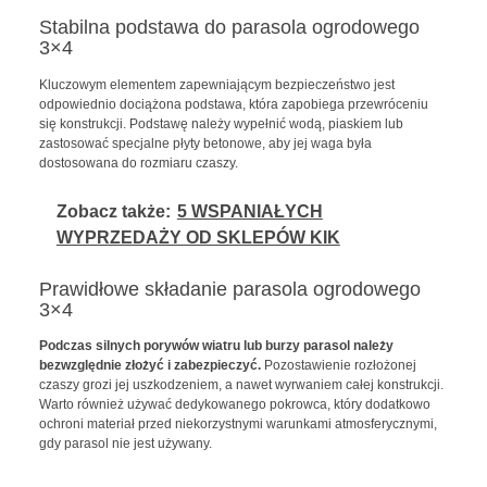
Stabilna podstawa do parasola ogrodowego
3×4
Kluczowym elementem zapewniającym bezpieczeństwo jest
odpowiednio dociążona podstawa, która zapobiega przewróceniu
się konstrukcji. Podstawę należy wypełnić wodą, piaskiem lub
zastosować specjalne płyty betonowe, aby jej waga była
dostosowana do rozmiaru czaszy.
Zobacz także:
5 WSPANIAŁYCH
WYPRZEDAŻY OD SKLEPÓW KIK
Prawidłowe składanie parasola ogrodowego
3×4
Podczas silnych porywów wiatru lub burzy parasol należy
bezwzględnie złożyć i zabezpieczyć.
Pozostawienie rozłożonej
czaszy grozi jej uszkodzeniem, a nawet wyrwaniem całej konstrukcji.
Warto również używać dedykowanego pokrowca, który dodatkowo
ochroni materiał przed niekorzystnymi warunkami atmosferycznymi,
gdy parasol nie jest używany.