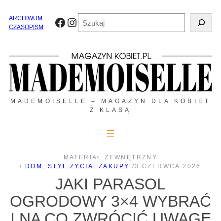
Przejdź
do
Szukaj
ARCHIWUM
Facebook
Instagram
treści
CZASOPISM
MADEMOISELLE – MAGAZYN DLA KOBIET
Z KLASĄ
MATERIAŁ ZEWNĘTRZNY
/
DOM
, 
STYL ŻYCIA
, 
ZAKUPY
/
3 CZERWCA 2026
JAKI PARASOL
OGRODOWY 3×4 WYBRAĆ
I NA CO ZWRÓCIĆ UWAGĘ