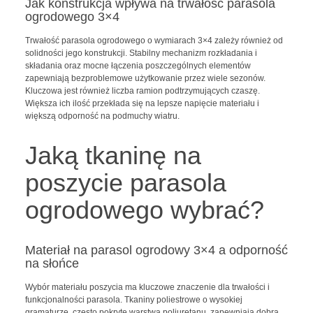
Jak konstrukcja wpływa na trwałość parasola
ogrodowego 3×4
Trwałość parasola ogrodowego o wymiarach 3×4 zależy również od
solidności jego konstrukcji. Stabilny mechanizm rozkładania i
składania oraz mocne łączenia poszczególnych elementów
zapewniają bezproblemowe użytkowanie przez wiele sezonów.
Kluczowa jest również liczba ramion podtrzymujących czaszę.
Większa ich ilość przekłada się na lepsze napięcie materiału i
większą odporność na podmuchy wiatru.
Jaką tkaninę na
poszycie parasola
ogrodowego wybrać?
Materiał na parasol ogrodowy 3×4 a odporność
na słońce
Wybór materiału poszycia ma kluczowe znaczenie dla trwałości i
funkcjonalności parasola. Tkaniny poliestrowe o wysokiej
gramaturze, często pokryte warstwą poliuretanu, zapewniają dobrą