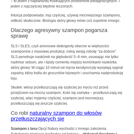
– to jeden z najbardziej frustrujących problemów pielęgnacyjnych. I
jeden z najczęściej błędnie leczonych.
Intuicja podpowiada: myj częściej, używaj mocniejszego szamponu,
odtłuść skutecznie. Biologia skóry głowy mówi coś zupełnie innego.
Dlaczego agresywny szampon pogarsza
sprawę
SLS i SLES, czyli anionowe detergenty obecne w większości
szamponów z masowej produkcji, robią swoją robotę “za dobrze”.
SLS penetruje naskórek na głębokość 5–6 mm, usuwając nie tylko
nadmiar sebum, ale i lipidy cementu między komórkami naskórka
skóry głowy. W ciągu 10 minut od mycia keratynocyty wysyłają sygnał
zapalny, który trafia do gruczołów łojowych i uruchamia nadprodukcję
łoju.
Skutek: włosy przetłuszczają się szybciej po myciu niż przed
przejściem na mocny szampon. Koło się zamyka – przetłuszczają się
szybciej, więc myjemy częściej, szampon jest mocniejszy,
przetłuszczają się jeszcze szybciej.
Co robi
naturalny szampon do włosów
przetłuszczających się
Szampon z lasu
Opcji Natury wychodzi z innego założenia.