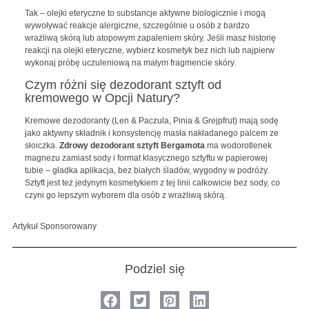
Tak – olejki eteryczne to substancje aktywne biologicznie i mogą
wywoływać reakcje alergiczne, szczególnie u osób z bardzo
wrażliwą skórą lub atopowym zapaleniem skóry. Jeśli masz historię
reakcji na olejki eteryczne, wybierz kosmetyk bez nich lub najpierw
wykonaj próbę uczuleniową na małym fragmencie skóry.
Czym różni się dezodorant sztyft od
kremowego w Opcji Natury?
Kremowe dezodoranty (Len & Paczula, Pinia & Grejpfrut) mają sodę
jako aktywny składnik i konsystencję masła nakładanego palcem ze
słoiczka.
Zdrowy dezodorant sztyft Bergamota
ma wodorotlenek
magnezu zamiast sody i format klasycznego sztyftu w papierowej
tubie – gładka aplikacja, bez białych śladów, wygodny w podróży.
Sztyft jest też jedynym kosmetykiem z tej linii całkowicie bez sody, co
czyni go lepszym wyborem dla osób z wrażliwą skórą.
Artykuł Sponsorowany
Podziel się