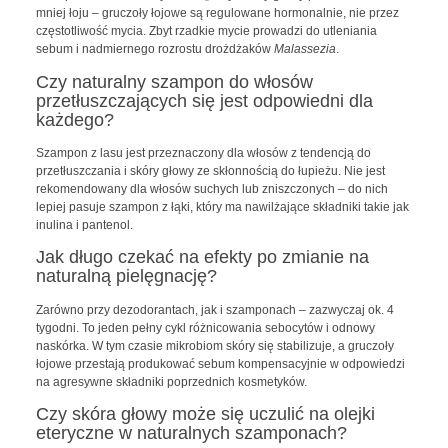
mniej łoju – gruczoły łojowe są regulowane hormonalnie, nie przez
częstotliwość mycia. Zbyt rzadkie mycie prowadzi do utleniania
sebum i nadmiernego rozrostu drożdżaków
Malassezia
.
Czy naturalny szampon do włosów
przetłuszczających się jest odpowiedni dla
każdego?
Szampon z lasu jest przeznaczony dla włosów z tendencją do
przetłuszczania i skóry głowy ze skłonnością do łupieżu. Nie jest
rekomendowany dla włosów suchych lub zniszczonych – do nich
lepiej pasuje szampon z łąki, który ma nawilżające składniki takie jak
inulina i pantenol.
Jak długo czekać na efekty po zmianie na
naturalną pielęgnację?
Zarówno przy dezodorantach, jak i szamponach – zazwyczaj ok. 4
tygodni. To jeden pełny cykl różnicowania sebocytów i odnowy
naskórka. W tym czasie mikrobiom skóry się stabilizuje, a gruczoły
łojowe przestają produkować sebum kompensacyjnie w odpowiedzi
na agresywne składniki poprzednich kosmetyków.
Czy skóra głowy może się uczulić na olejki
eteryczne w naturalnych szamponach?