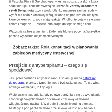
& Paczula, Pinia & Grejpfrut) oparty jest na sodzie: dla skóry, która
sodę toleruje i ceni intensywną skuteczność.
Zdrowy dezodorant
sztyft Bergamota
używa wodorotlenku magnezu zamiast sody –
wybór dla osób z wrażliwą skórą, skłonną do podrażnień, lub tych,
które po kremach z sodą mają reakcje. W roll-onie pojawia się ałun i
chlorek magnezu – jeszcze inna droga do tego samego celu.
Wszystkie są bez aluminium. Żaden nie blokuje pocenia. Wszystkie
pachną wyłącznie olejkami eterycznymi.
Zobacz także:
Rola konsultacji w planowaniu
zabiegów medycyny estetycznej
Przejście z antyperspirantu – czego się
spodziewać
Jeśli przechodzisz z antyperspirantu z solami glinu na
naturalny
dezodorant
, pierwsze tygodnie mogą być zaskakujące. To nie wina
nowego kosmetyku, to fizjologia.
W pierwszym tygodniu kanały potowe udrożniają się po wypłukaniu
czopów glinowych: możesz odczuwać chwilową wzmożoną
wilgotność pod pachami. W drugim i trzecim tygodniu biomasa
bakteryjna pod pachami może przejściowo wzrosnąć – badania