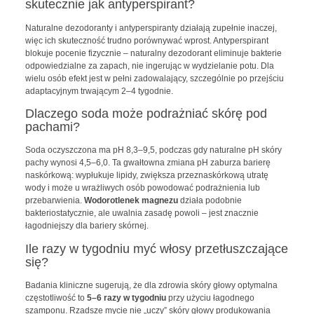
skutecznie jak antyperspirant?
Naturalne dezodoranty i antyperspiranty działają zupełnie inaczej,
więc ich skuteczność trudno porównywać wprost. Antyperspirant
blokuje pocenie fizycznie – naturalny dezodorant eliminuje bakterie
odpowiedzialne za zapach, nie ingerując w wydzielanie potu. Dla
wielu osób efekt jest w pełni zadowalający, szczególnie po przejściu
adaptacyjnym trwającym 2–4 tygodnie.
Dlaczego soda może podrażniać skórę pod
pachami?
Soda oczyszczona ma pH 8,3–9,5, podczas gdy naturalne pH skóry
pachy wynosi 4,5–6,0. Ta gwałtowna zmiana pH zaburza barierę
naskórkową: wypłukuje lipidy, zwiększa przeznaskórkową utratę
wody i może u wrażliwych osób powodować podrażnienia lub
przebarwienia.
Wodorotlenek magnezu
działa podobnie
bakteriostatycznie, ale uwalnia zasadę powoli – jest znacznie
łagodniejszy dla bariery skórnej.
Ile razy w tygodniu myć włosy przetłuszczające
się?
Badania kliniczne sugerują, że dla zdrowia skóry głowy optymalna
częstotliwość to
5–6 razy w tygodniu
przy użyciu łagodnego
szamponu. Rzadsze mycie nie „uczy” skóry głowy produkowania