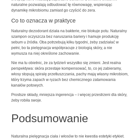
naturalne pozwalają odbudować tę równowagę, wspierając
dynamikę mikrobiomu zamiast go czyścić do zera.
Co to oznacza w praktyce
Naturalny dezodorant działa na bakterie, nie blokuje potu. Naturalny
szampon oczyszcza bez naruszania bariery i hamuje produkcję
sebum u źródła. Oba potrzebują kilku tygodni, żeby zadziałać w
pełni, bo ta pielęgnacja współpracuje z biologią skóry, a nie
wymusza na niej określone zachowanie.
Nie ma tu obietnic, że za tydzień wszystko się zmieni. Jest realna
perspektywa: skóra przestaje kompensować, to, co jej zabieramy,
włosy stopują spiralę przetłuszczania, pachy mają własny mikrobiom,
który trzyma zapach w ryzach bez chemicznego zatamowania
kanałów potowych.
Prostsze składy, mniejsza ingerencja – i więcej przestrzeni dla skóry,
żeby robiła swoje.
Podsumowanie
Naturalna pielęgnacja ciała i włosów to nie kwestia estetyki etykiet.