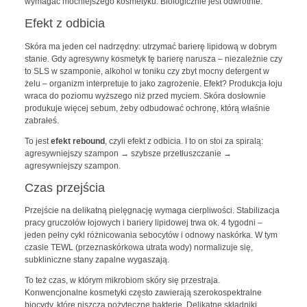
wymagać mocniejszego kosmetyku. Biologicznie jest odwrotnie.
Efekt z odbicia
Skóra ma jeden cel nadrzędny: utrzymać barierę lipidową w dobrym
stanie. Gdy agresywny kosmetyk tę barierę narusza – niezależnie czy
to SLS w szamponie, alkohol w toniku czy zbyt mocny detergent w
żelu – organizm interpretuje to jako zagrożenie. Efekt? Produkcja łoju
wraca do poziomu wyższego niż przed myciem. Skóra dosłownie
produkuje więcej sebum, żeby odbudować ochronę, którą właśnie
zabrałeś.
To jest
efekt rebound
, czyli efekt z odbicia. I to on stoi za spiralą:
agresywniejszy szampon → szybsze przetłuszczanie →
agresywniejszy szampon.
Czas przejścia
Przejście na delikatną pielęgnację wymaga cierpliwości. Stabilizacja
pracy gruczołów łojowych i bariery lipidowej trwa ok. 4 tygodni –
jeden pełny cykl różnicowania sebocytów i odnowy naskórka. W tym
czasie TEWL (przeznaskórkowa utrata wody) normalizuje się,
subkliniczne stany zapalne wygaszają.
To też czas, w którym mikrobiom skóry się przestraja.
Konwencjonalne kosmetyki często zawierają szerokospektralne
biocydy, które niszczą pożyteczne bakterie. Delikatne składniki