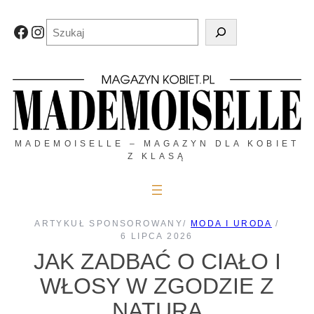
Przejdź
do
Szukaj
Facebook
Instagram
treści
MADEMOISELLE – MAGAZYN DLA KOBIET
Z KLASĄ
ARTYKUŁ SPONSOROWANY
/
MODA I URODA
/
6 LIPCA 2026
JAK ZADBAĆ O CIAŁO I
WŁOSY W ZGODZIE Z
NATURĄ