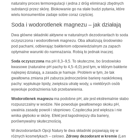
naturalny proces termoregulacji i jedna z dróg eliminacji zbędnych
substancji przez skórę. Blokowanie go na stałe budzi pytania, które
wielu konsumentów zadaje sobie coraz częściej.
Soda i wodorotlenek magnezu – jak działają
Dwa główne składniki aktywne w naturalnych dezodorantach to soda
oczyszczona i wodorotlenek magnezu. Oba alkalizują środowisko
pod pachami, odbierając bakteriom odpowiedzialnym za zapach
optymalne warunki do namnażania. Robią to jednak inaczej.
Soda oczyszczona
ma pH 8,3–9,5. To skuteczne, bo środowisko
kwasowe (naturalne pH pachy to 4,5–6,0) jest tym, w którym bakterie
najlepiej działają, a zasada je hamuje. Problem w tym, że tak
gwałtowna zmiana pH zaburza jednocześnie barierę naskórkową
pachy: wypłukuje lipidy, zwiększa utratę wody, u niektórych osób
wywołuje podrażnienia lub przebarwienia.
Wodorotlenek magnezu
ma podobne pH, ale jest ekstremalnie słabo
rozpuszczalny w wodzie. Nie powoduje gwałtownego skoku pH,
uwalnia zasadę powoli i stopniowo. Cząsteczka jest większa i nie
wnika głęboko w skórę. Efekt jest łagodniejszy dla bariery,
porównywalny skutecznością.
W dezodorantach Opcji Natury te dwa składniki pojawiają się w
różnych kosmetykach – celowo.
Zdrowy dezodorant w kremie
(Len