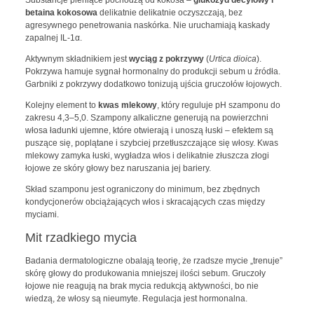
Substancje pieniące pochodzą od kokosa –
glukozyd decylowy i
betaina kokosowa
delikatnie delikatnie oczyszczają, bez
agresywnego penetrowania naskórka. Nie uruchamiają kaskady
zapalnej IL-1α.
Aktywnym składnikiem jest
wyciąg z pokrzywy
(
Urtica dioica
).
Pokrzywa hamuje sygnał hormonalny do produkcji sebum u źródła.
Garbniki z pokrzywy dodatkowo tonizują ujścia gruczołów łojowych.
Kolejny element to
kwas mlekowy
, który reguluje pH szamponu do
zakresu 4,3–5,0. Szampony alkaliczne generują na powierzchni
włosa ładunki ujemne, które otwierają i unoszą łuski – efektem są
puszące się, poplątane i szybciej przetłuszczające się włosy. Kwas
mlekowy zamyka łuski, wygładza włos i delikatnie złuszcza złogi
łojowe ze skóry głowy bez naruszania jej bariery.
Skład szamponu jest ograniczony do minimum, bez zbędnych
kondycjonerów obciążających włos i skracających czas między
myciami.
Mit rzadkiego mycia
Badania dermatologiczne obalają teorię, że rzadsze mycie „trenuje”
skórę głowy do produkowania mniejszej ilości sebum. Gruczoły
łojowe nie reagują na brak mycia redukcją aktywności, bo nie
wiedzą, że włosy są nieumyte. Regulacja jest hormonalna.