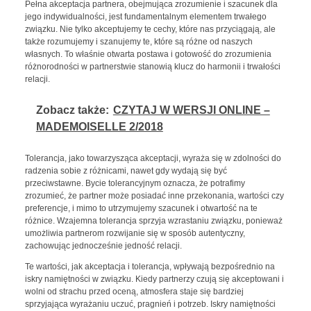
Pełna akceptacja partnera, obejmująca zrozumienie i szacunek dla
jego indywidualności, jest fundamentalnym elementem trwałego
związku. Nie tylko akceptujemy te cechy, które nas przyciągają, ale
także rozumujemy i szanujemy te, które są różne od naszych
własnych. To właśnie otwarta postawa i gotowość do zrozumienia
różnorodności w partnerstwie stanowią klucz do harmonii i trwałości
relacji.
Zobacz także:
CZYTAJ W WERSJI ONLINE –
MADEMOISELLE 2/2018
Tolerancja, jako towarzysząca akceptacji, wyraża się w zdolności do
radzenia sobie z różnicami, nawet gdy wydają się być
przeciwstawne. Bycie tolerancyjnym oznacza, że potrafimy
zrozumieć, że partner może posiadać inne przekonania, wartości czy
preferencje, i mimo to utrzymujemy szacunek i otwartość na te
różnice. Wzajemna tolerancja sprzyja wzrastaniu związku, ponieważ
umożliwia partnerom rozwijanie się w sposób autentyczny,
zachowując jednocześnie jedność relacji.
Te wartości, jak akceptacja i tolerancja, wpływają bezpośrednio na
iskry namiętności w związku. Kiedy partnerzy czują się akceptowani i
wolni od strachu przed oceną, atmosfera staje się bardziej
sprzyjająca wyrażaniu uczuć, pragnień i potrzeb. Iskry namiętności