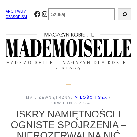
Przejdź
do
Szukaj
ARCHIWUM
Facebook
Instagram
treści
CZASOPISM
MADEMOISELLE – MAGAZYN DLA KOBIET
Z KLASĄ
MAT. ZEWNĘTRZNY
/
MIŁOŚĆ I SEX
/
19 KWIETNIA 2024
ISKRY NAMIĘTNOŚCI I
OGNISTE SPOJRZENIA –
NIEROZERWALNA NIĆ