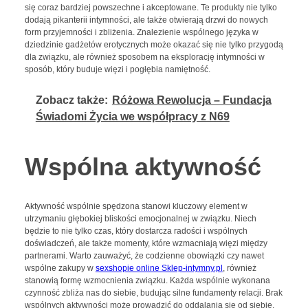
się coraz bardziej powszechne i akceptowane. Te produkty nie tylko
dodają pikanterii intymności, ale także otwierają drzwi do nowych
form przyjemności i zbliżenia. Znalezienie wspólnego języka w
dziedzinie gadżetów erotycznych może okazać się nie tylko przygodą
dla związku, ale również sposobem na eksplorację intymności w
sposób, który buduje więzi i pogłębia namiętność.
Zobacz także:
Różowa Rewolucja – Fundacja
Świadomi Życia we współpracy z N69
Wspólna aktywność
Aktywność wspólnie spędzona stanowi kluczowy element w
utrzymaniu głębokiej bliskości emocjonalnej w związku. Niech
będzie to nie tylko czas, który dostarcza radości i wspólnych
doświadczeń, ale także momenty, które wzmacniają więzi między
partnerami. Warto zauważyć, że codzienne obowiązki czy nawet
wspólne zakupy w
sexshopie online Sklep-intymny.pl
, również
stanowią formę wzmocnienia związku. Każda wspólnie wykonana
czynność zbliża nas do siebie, budując silne fundamenty relacji. Brak
wspólnych aktywności może prowadzić do oddalania się od siebie,