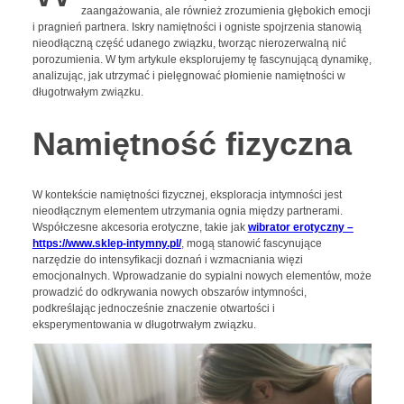
zaangażowania, ale również zrozumienia głębokich emocji
i pragnień partnera. Iskry namiętności i ogniste spojrzenia stanowią
nieodłączną część udanego związku, tworząc nierozerwalną nić
porozumienia. W tym artykule eksplorujemy tę fascynującą dynamikę,
analizując, jak utrzymać i pielęgnować płomienie namiętności w
długotrwałym związku.
Namiętność fizyczna
W kontekście namiętności fizycznej, eksploracja intymności jest
nieodłącznym elementem utrzymania ognia między partnerami.
Współczesne akcesoria erotyczne, takie jak
wibrator erotyczny –
https
://www.sklep-intymny.pl/
, mogą stanowić fascynujące
narzędzie do intensyfikacji doznań i wzmacniania więzi
emocjonalnych. Wprowadzanie do sypialni nowych elementów, może
prowadzić do odkrywania nowych obszarów intymności,
podkreślając jednocześnie znaczenie otwartości i
eksperymentowania w długotrwałym związku.