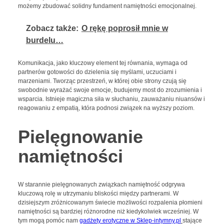
możemy zbudować solidny fundament namiętności emocjonalnej.
Zobacz także:
O rękę poprosił mnie w
burdelu…
Komunikacja, jako kluczowy element tej równania, wymaga od
partnerów gotowości do dzielenia się myślami, uczuciami i
marzeniami. Tworząc przestrzeń, w której obie strony czują się
swobodnie wyrażać swoje emocje, budujemy most do zrozumienia i
wsparcia. Istnieje magiczna siła w słuchaniu, zauważaniu niuansów i
reagowaniu z empatią, która podnosi związek na wyższy poziom.
Pielęgnowanie
namiętności
W starannie pielęgnowanych związkach namiętność odgrywa
kluczową rolę w utrzymaniu bliskości między partnerami. W
dzisiejszym zróżnicowanym świecie możliwości rozpalenia płomieni
namiętności są bardziej różnorodne niż kiedykolwiek wcześniej. W
tym mogą pomóc nam
gadżety erotyczne w Sklep-intymny.pl
stające