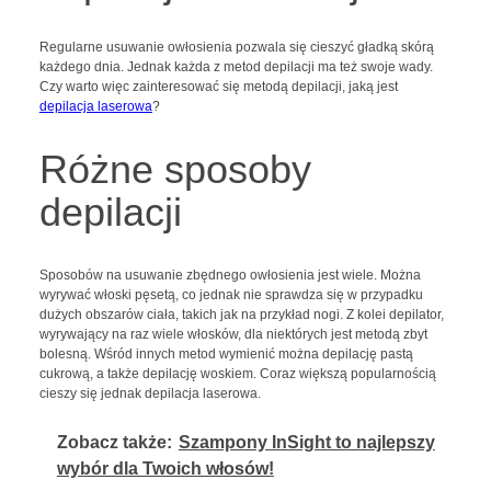
Regularne usuwanie owłosienia pozwala się cieszyć gładką skórą
każdego dnia. Jednak każda z metod depilacji ma też swoje wady.
Czy warto więc zainteresować się metodą depilacji, jaką jest
depilacja laserowa
?
Różne sposoby
depilacji
Sposobów na usuwanie zbędnego owłosienia jest wiele. Można
wyrywać włoski pęsetą, co jednak nie sprawdza się w przypadku
dużych obszarów ciała, takich jak na przykład nogi. Z kolei depilator,
wyrywający na raz wiele włosków, dla niektórych jest metodą zbyt
bolesną. Wśród innych metod wymienić można depilację pastą
cukrową, a także depilację woskiem. Coraz większą popularnością
cieszy się jednak depilacja laserowa.
Zobacz także:
Szampony InSight to najlepszy
wybór dla Twoich włosów!