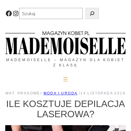
Przejdź
do
Szukaj
Facebook
Instagram
treści
MADEMOISELLE – MAGAZYN DLA KOBIET
Z KLASĄ
MAT. PRASOWE
/
MODA I URODA
/
14 LISTOPADA 2019
ILE KOSZTUJE DEPILACJA
LASEROWA?