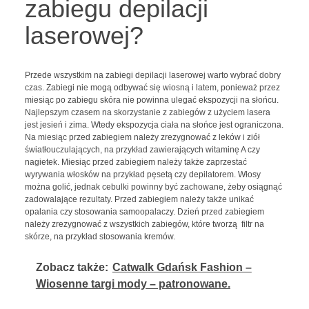
zabiegu depilacji
laserowej?
Przede wszystkim na zabiegi depilacji laserowej warto wybrać dobry
czas. Zabiegi nie mogą odbywać się wiosną i latem, ponieważ przez
miesiąc po zabiegu skóra nie powinna ulegać ekspozycji na słońcu.
Najlepszym czasem na skorzystanie z zabiegów z użyciem lasera
jest jesień i zima. Wtedy ekspozycja ciała na słońce jest ograniczona.
Na miesiąc przed zabiegiem należy zrezygnować z leków i ziół
światłouczulających, na przykład zawierających witaminę A czy
nagietek. Miesiąc przed zabiegiem należy także zaprzestać
wyrywania włosków na przykład pęsetą czy depilatorem. Włosy
można golić, jednak cebulki powinny być zachowane, żeby osiągnąć
zadowalające rezultaty. Przed zabiegiem należy także unikać
opalania czy stosowania samoopalaczy. Dzień przed zabiegiem
należy zrezygnować z wszystkich zabiegów, które tworzą filtr na
skórze, na przykład stosowania kremów.
Zobacz także:
Catwalk Gdańsk Fashion –
Wiosenne targi mody – patronowane.