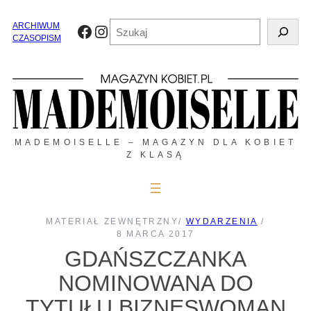
Przejdź
do
Szukaj
ARCHIWUM
Facebook
Instagram
treści
CZASOPISM
MADEMOISELLE – MAGAZYN DLA KOBIET
Z KLASĄ
MATERIAŁ ZEWNĘTRZNY
/
WYDARZENIA
/
8 MARCA 2017
GDAŃSZCZANKA
NOMINOWANA DO
TYTUŁU BIZNESWOMAN