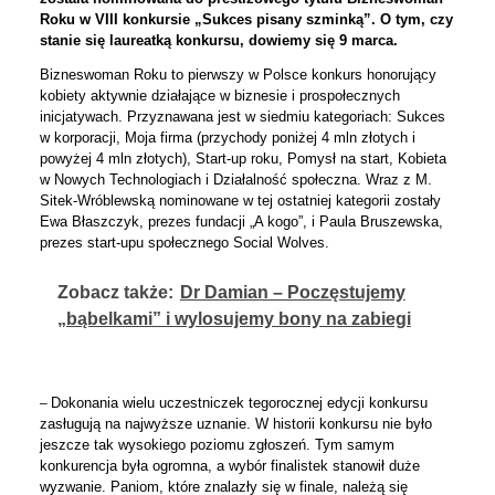
Roku w VIII konkursie „Sukces pisany szminką”. O tym, czy
stanie się laureatką konkursu, dowiemy się 9 marca.
Bizneswoman Roku to pierwszy w Polsce konkurs honorujący
kobiety aktywnie działające w biznesie i prospołecznych
inicjatywach. Przyznawana jest w siedmiu kategoriach: Sukces
w korporacji, Moja firma (przychody poniżej 4 mln złotych i
powyżej 4 mln złotych), Start-up roku, Pomysł na start, Kobieta
w Nowych Technologiach i Działalność społeczna. Wraz z M.
Sitek-Wróblewską nominowane w tej ostatniej kategorii zostały
Ewa Błaszczyk, prezes fundacji „A kogo”, i Paula Bruszewska,
prezes start-upu społecznego Social Wolves.
Zobacz także:
Dr Damian – Poczęstujemy
„bąbelkami” i wylosujemy bony na zabiegi
Dokonania wielu uczestniczek tegorocznej edycji konkursu
–
zasługują na najwyższe uznanie. W historii konkursu nie było
jeszcze tak wysokiego poziomu zgłoszeń. Tym samym
konkurencja była ogromna, a wybór finalistek stanowił duże
wyzwanie. Paniom, które znalazły się w finale, należą się