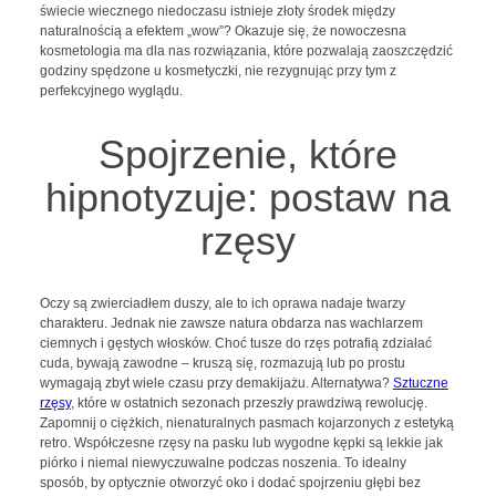
świecie wiecznego niedoczasu istnieje złoty środek między
naturalnością a efektem „wow”? Okazuje się, że nowoczesna
kosmetologia ma dla nas rozwiązania, które pozwalają zaoszczędzić
godziny spędzone u kosmetyczki, nie rezygnując przy tym z
perfekcyjnego wyglądu.
Spojrzenie, które
hipnotyzuje: postaw na
rzęsy
Oczy są zwierciadłem duszy, ale to ich oprawa nadaje twarzy
charakteru. Jednak nie zawsze natura obdarza nas wachlarzem
ciemnych i gęstych włosków. Choć tusze do rzęs potrafią zdziałać
cuda, bywają zawodne – kruszą się, rozmazują lub po prostu
wymagają zbyt wiele czasu przy demakijażu. Alternatywa?
Sztuczne
rzęsy
, które w ostatnich sezonach przeszły prawdziwą rewolucję.
Zapomnij o ciężkich, nienaturalnych pasmach kojarzonych z estetyką
retro. Współczesne rzęsy na pasku lub wygodne kępki są lekkie jak
piórko i niemal niewyczuwalne podczas noszenia. To idealny
sposób, by optycznie otworzyć oko i dodać spojrzeniu głębi bez