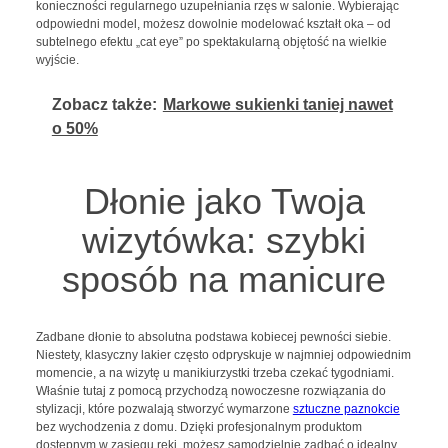
konieczności regularnego uzupełniania rzęs w salonie. Wybierając
odpowiedni model, możesz dowolnie modelować kształt oka – od
subtelnego efektu „cat eye” po spektakularną objętość na wielkie
wyjście.
Zobacz także:
Markowe sukienki taniej nawet
o 50%
Dłonie jako Twoja
wizytówka: szybki
sposób na manicure
Zadbane dłonie to absolutna podstawa kobiecej pewności siebie.
Niestety, klasyczny lakier często odpryskuje w najmniej odpowiednim
momencie, a na wizytę u manikiurzystki trzeba czekać tygodniami.
Właśnie tutaj z pomocą przychodzą nowoczesne rozwiązania do
stylizacji, które pozwalają stworzyć wymarzone
sztuczne paznokcie
bez wychodzenia z domu. Dzięki profesjonalnym produktom
dostępnym w zasięgu ręki, możesz samodzielnie zadbać o idealny