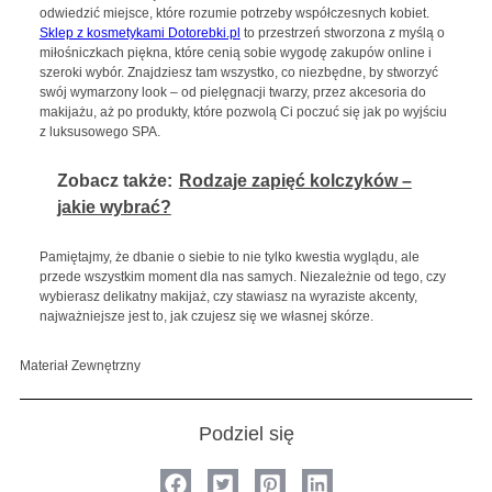
odwiedzić miejsce, które rozumie potrzeby współczesnych kobiet.
Sklep z kosmetykami Dotorebki.pl
to przestrzeń stworzona z myślą o
miłośniczkach piękna, które cenią sobie wygodę zakupów online i
szeroki wybór. Znajdziesz tam wszystko, co niezbędne, by stworzyć
swój wymarzony look – od pielęgnacji twarzy, przez akcesoria do
makijażu, aż po produkty, które pozwolą Ci poczuć się jak po wyjściu
z luksusowego SPA.
Zobacz także:
Rodzaje zapięć kolczyków –
jakie wybrać?
Pamiętajmy, że dbanie o siebie to nie tylko kwestia wyglądu, ale
przede wszystkim moment dla nas samych. Niezależnie od tego, czy
wybierasz delikatny makijaż, czy stawiasz na wyraziste akcenty,
najważniejsze jest to, jak czujesz się we własnej skórze.
Materiał Zewnętrzny
Podziel się