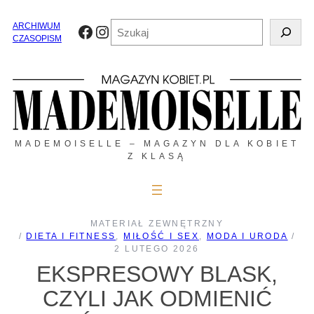
Przejdź
do
Szukaj
ARCHIWUM
Facebook
Instagram
treści
CZASOPISM
MADEMOISELLE – MAGAZYN DLA KOBIET
Z KLASĄ
MATERIAŁ ZEWNĘTRZNY
/
DIETA I FITNESS
, 
MIŁOŚĆ I SEX
, 
MODA I URODA
/
2 LUTEGO 2026
EKSPRESOWY BLASK,
CZYLI JAK ODMIENIĆ