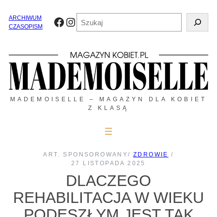
Przejdź
do
Szukaj
ARCHIWUM
Facebook
Instagram
treści
CZASOPISM
MADEMOISELLE – MAGAZYN DLA KOBIET
Z KLASĄ
ART. SPONSOROWANY
/
ZDROWIE
/
27 LISTOPADA 2025
DLACZEGO
REHABILITACJA W WIEKU
PODESZŁYM JEST TAK