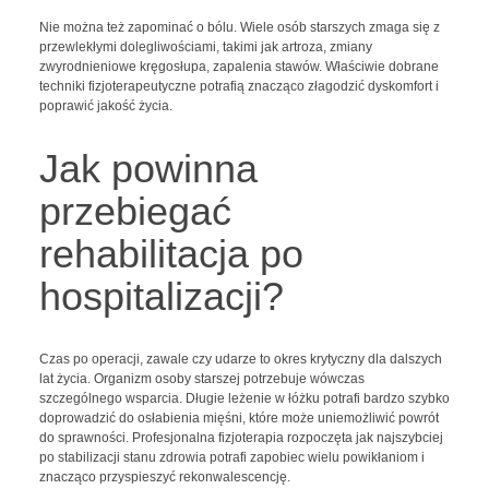
Nie można też zapominać o bólu. Wiele osób starszych zmaga się z
przewlekłymi dolegliwościami, takimi jak artroza, zmiany
zwyrodnieniowe kręgosłupa, zapalenia stawów. Właściwie dobrane
techniki fizjoterapeutyczne potrafią znacząco złagodzić dyskomfort i
poprawić jakość życia.
Jak powinna
przebiegać
rehabilitacja po
hospitalizacji?
Czas po operacji, zawale czy udarze to okres krytyczny dla dalszych
lat życia. Organizm osoby starszej potrzebuje wówczas
szczególnego wsparcia. Długie leżenie w łóżku potrafi bardzo szybko
doprowadzić do osłabienia mięśni, które może uniemożliwić powrót
do sprawności. Profesjonalna fizjoterapia rozpoczęta jak najszybciej
po stabilizacji stanu zdrowia potrafi zapobiec wielu powikłaniom i
znacząco przyspieszyć rekonwalescencję.