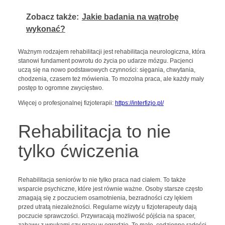
Zobacz także:
Jakie badania na wątrobę
wykonać?
Ważnym rodzajem rehabilitacji jest rehabilitacja neurologiczna, która
stanowi fundament powrotu do życia po udarze mózgu. Pacjenci
uczą się na nowo podstawowych czynności: sięgania, chwytania,
chodzenia, czasem też mówienia. To mozolna praca, ale każdy mały
postęp to ogromne zwycięstwo.
Więcej o profesjonalnej fizjoterapii:
https://interfizjo.pl/
Rehabilitacja to nie
tylko ćwiczenia
Rehabilitacja seniorów to nie tylko praca nad ciałem. To także
wsparcie psychiczne, które jest równie ważne. Osoby starsze często
zmagają się z poczuciem osamotnienia, bezradności czy lękiem
przed utratą niezależności. Regularne wizyty u fizjoterapeuty dają
poczucie sprawczości. Przywracają możliwość pójścia na spacer,