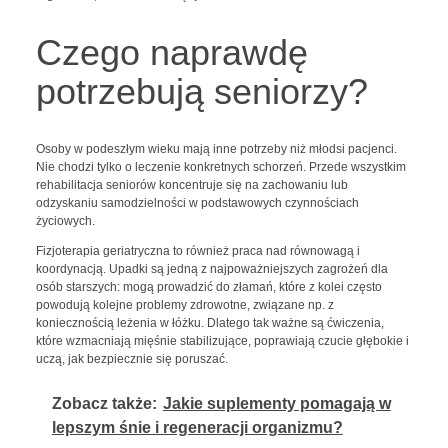
Czego naprawdę
potrzebują seniorzy?
Osoby w podeszłym wieku mają inne potrzeby niż młodsi pacjenci.
Nie chodzi tylko o leczenie konkretnych schorzeń. Przede wszystkim
rehabilitacja seniorów koncentruje się na zachowaniu lub
odzyskaniu samodzielności w podstawowych czynnościach
życiowych.
Fizjoterapia geriatryczna to również praca nad równowagą i
koordynacją. Upadki są jedną z najpoważniejszych zagrożeń dla
osób starszych: mogą prowadzić do złamań, które z kolei często
powodują kolejne problemy zdrowotne, związane np. z
koniecznością leżenia w łóżku. Dlatego tak ważne są ćwiczenia,
które wzmacniają mięśnie stabilizujące, poprawiają czucie głębokie i
uczą, jak bezpiecznie się poruszać.
Zobacz także:
Jakie suplementy pomagają w
lepszym śnie i regeneracji organizmu?