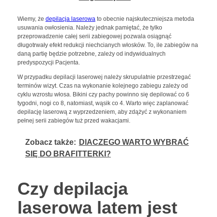
Wiemy, że
depilacja laserowa
to obecnie najskuteczniejsza metoda
usuwania owłosienia. Należy jednak pamiętać, że tylko
przeprowadzenie całej serii zabiegowej pozwala osiągnąć
długotrwały efekt redukcji niechcianych włosków. To, ile zabiegów na
daną partię będzie potrzebne, zależy od indywidualnych
predyspozycji Pacjenta.
W przypadku depilacji laserowej należy skrupulatnie przestrzegać
terminów wizyt. Czas na wykonanie kolejnego zabiegu zależy od
cyklu wzrostu włosa. Bikini czy pachy powinno się depilować co 6
tygodni, nogi co 8, natomiast, wąsik co 4. Warto więc zaplanować
depilację laserową z wyprzedzeniem, aby zdążyć z wykonaniem
pełnej serii zabiegów tuż przed wakacjami.
Zobacz także:
DlACZEGO WARTO WYBRAĆ
SIĘ DO BRAFITTERKI?
Czy depilacja
laserowa latem jest