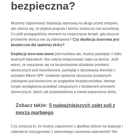
bezpieczna?
Możemy zaplanować depilację laserową na długo przed urlopem,
ale zdarza się, że piękna pogoda i słońce zaskoczy nas wcześniej.
Co jeśli przegapiliśmy moment na rozpoczęcie terapii, gdy jeszcze
promienie słońca nie są intensywne?
Czy depilacja laserowa jest
bezpieczna dla opalonej skóry?
Depilacja laserowa latem
jest możliwa ale, musisz pamiętać o kilku
ważnych kwestiach. Nie należy eksponować ciała na słońce. Jeśli
wiesz, że narażenie się na bezpośrednie działanie promieni
słonecznych jest nieuniknione, pamiętaj o stosowaniu kremów z
wysokim filtrem SPF. Unikanie opalenia obszarów poddanych
zabiegowi jest konieczne ze względów bezpieczeństwa. Istnieje
ryzyko wystąpienia powikłań związanych z działaniem promieni
słonecznych, takich jak przebarwienia a nawet poparzenia skóry.
Zobacz także:
5 najważniejszych zalet soli z
morza martwego
Czy oznacza to, że musisz zapomnieć o gładkiej skórze na wakacje i
całkowicie zrezygnować z laserowego usuwania owłosienia? Nic