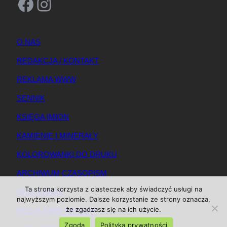
Facebook
Instagram
O NAS
REDAKCJA / KONTAKT
REKLAMA WWW
SENNIK
KSIĘGA IMION
KAMIENIE I MINERAŁY
KOLOROWANKI DO DRUKU
ARCHIWUM CZASOPISM
Ta strona korzysta z ciasteczek aby świadczyć usługi na
REGULAMIN
najwyższym poziomie. Dalsze korzystanie ze strony oznacza,
że zgadzasz się na ich użycie.
REGULAMIN REKLAM
Zgoda
Polityka prywatności