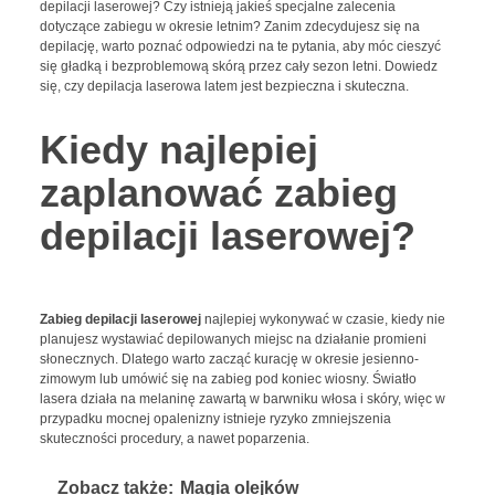
depilacji laserowej? Czy istnieją jakieś specjalne zalecenia
dotyczące zabiegu w okresie letnim? Zanim zdecydujesz się na
depilację, warto poznać odpowiedzi na te pytania, aby móc cieszyć
się gładką i bezproblemową skórą przez cały sezon letni. Dowiedz
się, czy depilacja laserowa latem jest bezpieczna i skuteczna.
Kiedy najlepiej
zaplanować zabieg
depilacji laserowej?
Zabieg depilacji laserowej
najlepiej wykonywać w czasie, kiedy nie
planujesz wystawiać depilowanych miejsc na działanie promieni
słonecznych. Dlatego warto zacząć kurację
w okresie jesienno-
zimowym lub umówić się na zabieg pod koniec wiosny. Światło
lasera działa na melaninę zawartą w barwniku włosa i skóry, więc w
przypadku mocnej opalenizny istnieje ryzyko zmniejszenia
skuteczności procedury, a nawet poparzenia.
Zobacz także:
Magia olejków