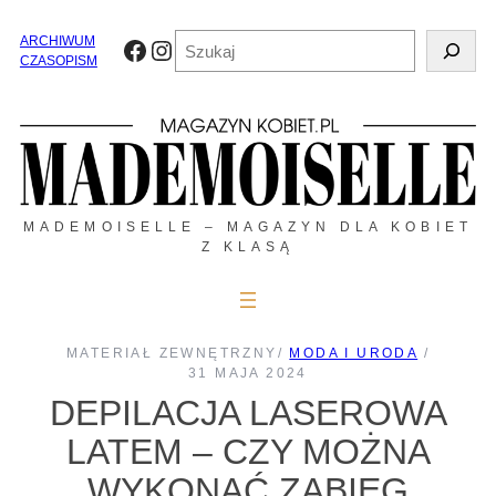
Przejdź
do
Szukaj
ARCHIWUM
Facebook
Instagram
treści
CZASOPISM
MADEMOISELLE – MAGAZYN DLA KOBIET
Z KLASĄ
MATERIAŁ ZEWNĘTRZNY
/
MODA I URODA
/
31 MAJA 2024
DEPILACJA LASEROWA
LATEM – CZY MOŻNA
WYKONAĆ ZABIEG