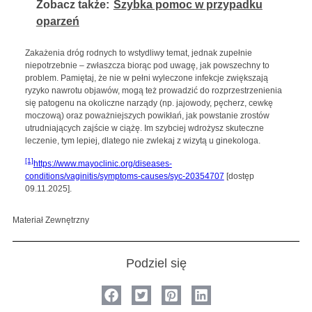
Zobacz także:
Szybka pomoc w przypadku
oparzeń
Zakażenia dróg rodnych to wstydliwy temat, jednak zupełnie
niepotrzebnie – zwłaszcza biorąc pod uwagę, jak powszechny to
problem. Pamiętaj, że nie w pełni wyleczone infekcje zwiększają
ryzyko nawrotu objawów, mogą też prowadzić do rozprzestrzenienia
się patogenu na okoliczne narządy (np. jajowody, pęcherz, cewkę
moczową) oraz poważniejszych powikłań, jak powstanie zrostów
utrudniających zajście w ciążę. Im szybciej wdrożysz skuteczne
leczenie, tym lepiej, dlatego nie zwlekaj z wizytą u ginekologa.
[1]
https://www.mayoclinic.org/diseases-
conditions/vaginitis/symptoms-causes/syc-20354707
[dostęp
09.11.2025].
Materiał Zewnętrzny
Podziel się