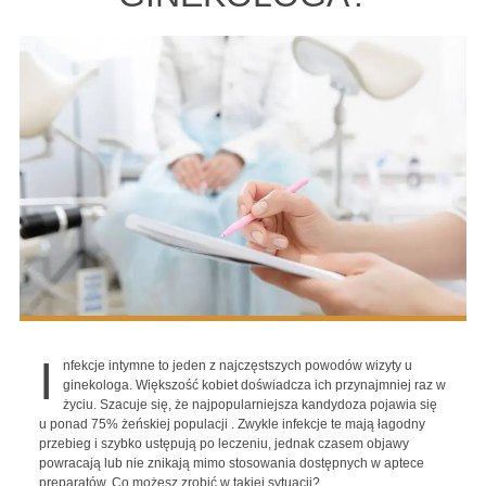
I
nfekcje intymne to jeden z najczęstszych powodów wizyty u
ginekologa. Większość kobiet doświadcza ich przynajmniej raz w
życiu. Szacuje się, że najpopularniejsza kandydoza pojawia się
u ponad 75% żeńskiej populacji . Zwykle infekcje te mają łagodny
przebieg i szybko ustępują po leczeniu, jednak czasem objawy
powracają lub nie znikają mimo stosowania dostępnych w aptece
preparatów. Co możesz zrobić w takiej sytuacji?