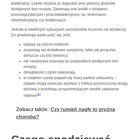
bakteryjną i często możesz je złagodzić przy pomocy globulek
dostępnych bez recepty. Zawierają one środki o działaniu
przeciwgrzybiczym i przeciwbakteryjnym, np. klotrimazol,
chlorheksydynę czy fentikonazol.
Jednak w niektórych sytuacjach samodzielne leczenie nie wystarczy.
Do ginekologa warto udać się, jeśli:
objawy są mocno nasilone,
pojawiają się dodatkowe symptomy, takie jak gorączka,
dreszcze czy ból miednicy,
nie zauważasz poprawy po preparatach dostępnych bez
recepty,
dolegliwości często nawracają,
w ostatnim czasie pojawił się nowy partner seksualny –
objawy mogą wówczas wynikać z infekcji przenoszonej drogą
płciową o przebiegu przypominającym zwykłe zakażenie
[1]
intymne
.
Zobacz także:
Czy rumień nagły to groźna
choroba?