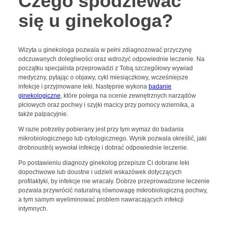
Czego spodziewać
się u ginekologa?
Wizyta u ginekologa pozwala w pełni zdiagnozować przyczynę
odczuwanych dolegliwości oraz wdrożyć odpowiednie leczenie. Na
początku specjalista przeprowadzi z Tobą szczegółowy wywiad
medyczny, pytając o objawy, cykl miesiączkowy, wcześniejsze
infekcje i przyjmowane leki. Następnie wykona
badanie
ginekologiczne
, które polega na ocenie zewnętrznych narządów
płciowych oraz pochwy i szyjki macicy przy pomocy wziernika, a
także palpacyjnie.
W razie potrzeby pobierany jest przy tym wymaz do badania
mikrobiologicznego lub cytologicznego. Wynik pozwala określić, jaki
drobnoustrój wywołał infekcję i dobrać odpowiednie leczenie.
Po postawieniu diagnozy ginekolog przepisze Ci dobrane leki
dopochwowe lub doustne i udzieli wskazówek dotyczących
profilaktyki, by infekcje nie wracały. Dobrze przeprowadzone leczenie
pozwala przywrócić naturalną równowagę mikrobiologiczną pochwy,
a tym samym wyeliminować problem nawracających infekcji
intymnych.