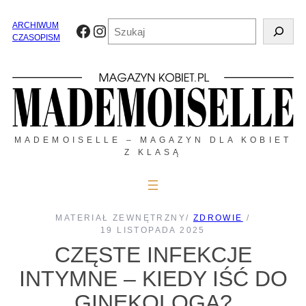
Przejdź
do
Szukaj
ARCHIWUM
Facebook
Instagram
treści
CZASOPISM
MADEMOISELLE – MAGAZYN DLA KOBIET
Z KLASĄ
MATERIAŁ ZEWNĘTRZNY
/
ZDROWIE
/
19 LISTOPADA 2025
CZĘSTE INFEKCJE
INTYMNE – KIEDY IŚĆ DO
GINEKOLOGA?