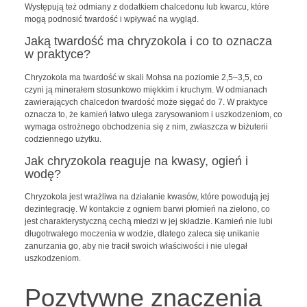
Występują też odmiany z dodatkiem chalcedonu lub kwarcu, które
mogą podnosić twardość i wpływać na wygląd.
Jaką twardość ma chryzokola i co to oznacza
w praktyce?
Chryzokola ma twardość w skali Mohsa na poziomie 2,5–3,5, co
czyni ją minerałem stosunkowo miękkim i kruchym. W odmianach
zawierających chalcedon twardość może sięgać do 7. W praktyce
oznacza to, że kamień łatwo ulega zarysowaniom i uszkodzeniom, co
wymaga ostrożnego obchodzenia się z nim, zwłaszcza w biżuterii
codziennego użytku.
Jak chryzokola reaguje na kwasy, ogień i
wodę?
Chryzokola jest wrażliwa na działanie kwasów, które powodują jej
dezintegrację. W kontakcie z ogniem barwi płomień na zielono, co
jest charakterystyczną cechą miedzi w jej składzie. Kamień nie lubi
długotrwałego moczenia w wodzie, dlatego zaleca się unikanie
zanurzania go, aby nie tracił swoich właściwości i nie ulegał
uszkodzeniom.
Pozytywne znaczenia