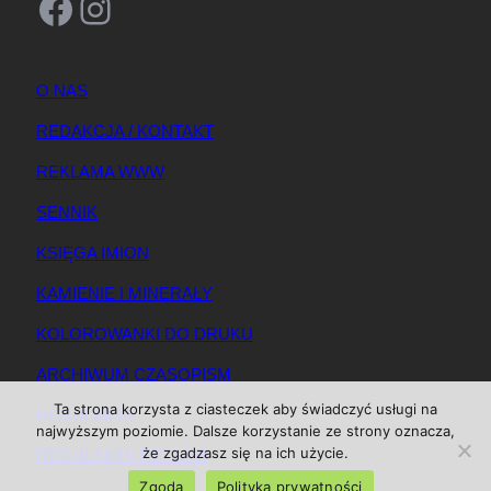
Facebook
Instagram
O NAS
REDAKCJA / KONTAKT
REKLAMA WWW
SENNIK
KSIĘGA IMION
KAMIENIE I MINERAŁY
KOLOROWANKI DO DRUKU
ARCHIWUM CZASOPISM
Ta strona korzysta z ciasteczek aby świadczyć usługi na
REGULAMIN
najwyższym poziomie. Dalsze korzystanie ze strony oznacza,
że zgadzasz się na ich użycie.
REGULAMIN REKLAM
Zgoda
Polityka prywatności