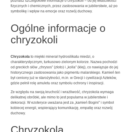
poznasz szczegółowe informacje o chryzokoli – od jej właściwości
fizycznych i chemicznych, przez zastosowania w jubilerstwie, aż po
symbolikę i wpływ na emocje oraz rozwój duchowy.
Ogólne informacje o
chryzokoli
Chryzokola
to miękki minerał hydrosilikatu miedzi, o
charakterystycznym, turkusowo-zielonym kolorze. Nazwa pochodzi
od greckich słów „chrysos” (złoto) i „kolla” (klej), co nawiązuje do jej
historycznego zastosowania jako pigmentu malarskiego. Kamień ten
był ceniony już w starożytności, m.in. w Grecji i cywilizacji Azteków,
gdzie pełnił rolę amuletu oraz symbolu ochrony i inspiracji.
Ze względu na swoją kruchość i wrażliwość, chryzokola wymaga
delikatnej obróbki, ale mimo to jest popularna w jubilerstwie i
dekoracji. W ezoteryce uważana jest za „kamień Bogini” i symbol
kobiecej energii, wspierający komunikację, empatię oraz rozwój
duchowy.
Chryzokola