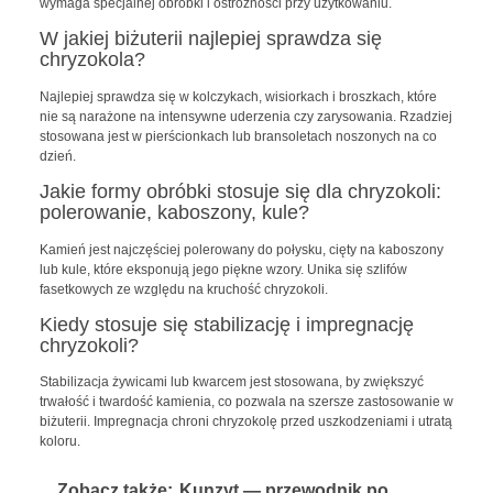
wymaga specjalnej obróbki i ostrożności przy użytkowaniu.
W jakiej biżuterii najlepiej sprawdza się
chryzokola?
Najlepiej sprawdza się w kolczykach, wisiorkach i broszkach, które
nie są narażone na intensywne uderzenia czy zarysowania. Rzadziej
stosowana jest w pierścionkach lub bransoletach noszonych na co
dzień.
Jakie formy obróbki stosuje się dla chryzokoli:
polerowanie, kaboszony, kule?
Kamień jest najczęściej polerowany do połysku, cięty na kaboszony
lub kule, które eksponują jego piękne wzory. Unika się szlifów
fasetkowych ze względu na kruchość chryzokoli.
Kiedy stosuje się stabilizację i impregnację
chryzokoli?
Stabilizacja żywicami lub kwarcem jest stosowana, by zwiększyć
trwałość i twardość kamienia, co pozwala na szersze zastosowanie w
biżuterii. Impregnacja chroni chryzokolę przed uszkodzeniami i utratą
koloru.
Zobacz także:
Kunzyt — przewodnik po