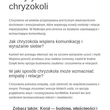
chryzokoli
Chryzokola od wieków przypisywana jest licznym właściwościom
duchowym i emocjonalnym, które wspierają rozwój osobisty i relacje
międzyludzkie. W litoterapii jest ceniona za działanie uspokajające i
wzmacniające komunikację.
Jak chryzokola wspiera komunikację i
wyrażanie siebie?
Kamień ten pomaga otworzyć się na szczere wyrażanie uczuć i myśli.
Wspiera jasność przekazu oraz ułatwia rozmowy, nawet te trudne.
Dzięki temu sprzyja budowaniu zaufania i zrozumienia w relacjach.
W jaki sposób chryzokola może wzmacniać
empatię i relacje?
Chryzokola pobudza empatię, czyli zdolność do współodczuwania z
innymi. Pomaga zrozumieć emocje bliskich osób, co sprzyja
pogłębianiu więzi i rozwiązywaniu konfliktów. Kamień ten jest
symbolem bezwarunkowej miłości i cierpliwości.
Zobacz także:
Koral — budowa, właściwości i