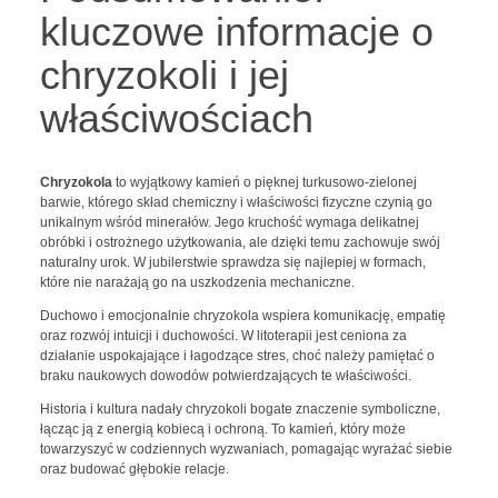
kluczowe informacje o
chryzokoli i jej
właściwościach
Chryzokola
to wyjątkowy kamień o pięknej turkusowo-zielonej
barwie, którego skład chemiczny i właściwości fizyczne czynią go
unikalnym wśród minerałów. Jego kruchość wymaga delikatnej
obróbki i ostrożnego użytkowania, ale dzięki temu zachowuje swój
naturalny urok. W jubilerstwie sprawdza się najlepiej w formach,
które nie narażają go na uszkodzenia mechaniczne.
Duchowo i emocjonalnie chryzokola wspiera komunikację, empatię
oraz rozwój intuicji i duchowości. W litoterapii jest ceniona za
działanie uspokajające i łagodzące stres, choć należy pamiętać o
braku naukowych dowodów potwierdzających te właściwości.
Historia i kultura nadały chryzokoli bogate znaczenie symboliczne,
łącząc ją z energią kobiecą i ochroną. To kamień, który może
towarzyszyć w codziennych wyzwaniach, pomagając wyrażać siebie
oraz budować głębokie relacje.