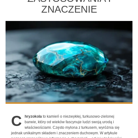
ZNACZENIE
C
hryzokola
to kamień o niezwykłej, turkusowo-zielonej
barwie, który od wieków fascynuje ludzi swoją urodą i
właściwościami. Często mylona z turkusem, wyróżnia się
jednak unikalnym składem i znaczeniem duchowym. W artykule