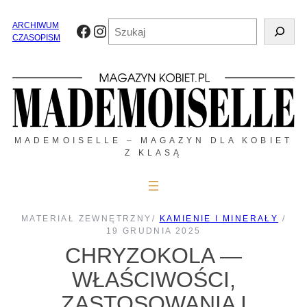
Przejdź
do
Szukaj
ARCHIWUM
Facebook
Instagram
treści
CZASOPISM
MADEMOISELLE – MAGAZYN DLA KOBIET
Z KLASĄ
MATERIAŁ ZEWNĘTRZNY
/
KAMIENIE I MINERAŁY
/
19 GRUDNIA 2025
CHRYZOKOLA —
WŁAŚCIWOŚCI,
ZASTOSOWANIA I