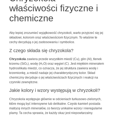
właściwości fizyczne i
chemiczne
Aby lepiej zrozumieć wyjątkowość chryzokoli, warto przyjrzeć się jej
składowi, kolorom oraz właściwościom fizycznym. To właśnie te
cechy decydują o jej zastosowaniu i symbolice.
Z czego składa się chryzokola?
Chryzokola
zawiera przede wszystkim miedź (Cu), glin (Al), tlenek
krzemu (SiO₂), wodę (H₂O) oraz węgiel (C). Jest miękkim minerałem
hydrosilikatu miedzi, co oznacza, że jej struktura zawiera wodę i
krzemionkę, a miedź nadaje jej charakterystyczny kolor. Skład
chemiczny decyduje o jej właściwościach fizycznych i reakcji na
czynniki zewnętrzne.
Jakie kolory i wzory występują w chryzokoli?
Chryzokola występuje głównie w odcieniach turkusowo-zielonych,
które mogą być intensywne lub delikatne. Często kamień posiada
matrycę innych minerałów, co tworzy unikalne wzory i nieregularne
plamy. Ta cecha sprawia, że każdy okaz jest niepowtarzalny.