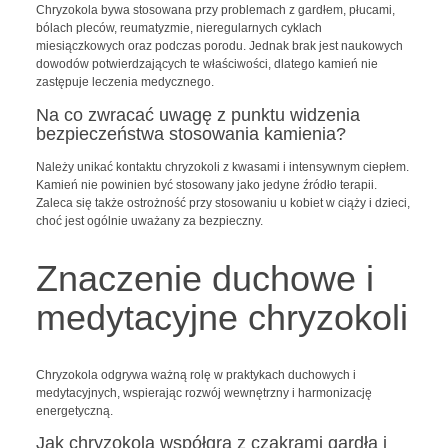
Chryzokola bywa stosowana przy problemach z gardłem, płucami,
bólach pleców, reumatyzmie, nieregularnych cyklach
miesiączkowych oraz podczas porodu. Jednak brak jest naukowych
dowodów potwierdzających te właściwości, dlatego kamień nie
zastępuje leczenia medycznego.
Na co zwracać uwagę z punktu widzenia
bezpieczeństwa stosowania kamienia?
Należy unikać kontaktu chryzokoli z kwasami i intensywnym ciepłem.
Kamień nie powinien być stosowany jako jedyne źródło terapii.
Zaleca się także ostrożność przy stosowaniu u kobiet w ciąży i dzieci,
choć jest ogólnie uważany za bezpieczny.
Znaczenie duchowe i
medytacyjne chryzokoli
Chryzokola odgrywa ważną rolę w praktykach duchowych i
medytacyjnych, wspierając rozwój wewnętrzny i harmonizację
energetyczną.
Jak chryzokola współgra z czakrami gardła i