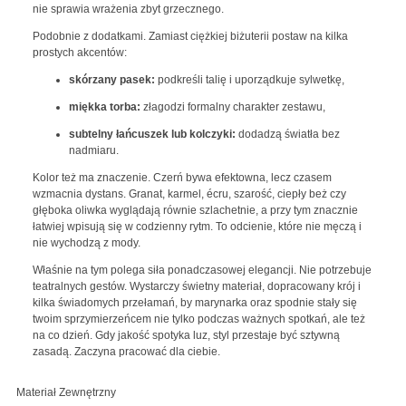
nie sprawia wrażenia zbyt grzecznego.
Podobnie z dodatkami. Zamiast ciężkiej biżuterii postaw na kilka
prostych akcentów:
skórzany pasek:
podkreśli talię i uporządkuje sylwetkę,
miękka torba:
złagodzi formalny charakter zestawu,
subtelny łańcuszek lub kolczyki:
dodadzą światła bez
nadmiaru.
Kolor też ma znaczenie. Czerń bywa efektowna, lecz czasem
wzmacnia dystans. Granat, karmel, écru, szarość, ciepły beż czy
głęboka oliwka wyglądają równie szlachetnie, a przy tym znacznie
łatwiej wpisują się w codzienny rytm. To odcienie, które nie męczą i
nie wychodzą z mody.
Właśnie na tym polega siła ponadczasowej elegancji. Nie potrzebuje
teatralnych gestów. Wystarczy świetny materiał, dopracowany krój i
kilka świadomych przełamań, by marynarka oraz spodnie stały się
twoim sprzymierzeńcem nie tylko podczas ważnych spotkań, ale też
na co dzień. Gdy jakość spotyka luz, styl przestaje być sztywną
zasadą. Zaczyna pracować dla ciebie.
Materiał Zewnętrzny