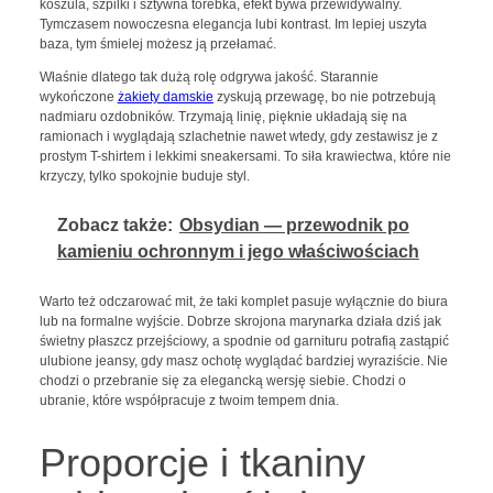
koszula, szpilki i sztywna torebka, efekt bywa przewidywalny.
Tymczasem nowoczesna elegancja lubi kontrast. Im lepiej uszyta
baza, tym śmielej możesz ją przełamać.
Właśnie dlatego tak dużą rolę odgrywa jakość. Starannie
wykończone
żakiety damskie
zyskują przewagę, bo nie potrzebują
nadmiaru ozdobników. Trzymają linię, pięknie układają się na
ramionach i wyglądają szlachetnie nawet wtedy, gdy zestawisz je z
prostym T-shirtem i lekkimi sneakersami. To siła krawiectwa, które nie
krzyczy, tylko spokojnie buduje styl.
Zobacz także:
Obsydian — przewodnik po
kamieniu ochronnym i jego właściwościach
Warto też odczarować mit, że taki komplet pasuje wyłącznie do biura
lub na formalne wyjście. Dobrze skrojona marynarka działa dziś jak
świetny płaszcz przejściowy, a spodnie od garnituru potrafią zastąpić
ulubione jeansy, gdy masz ochotę wyglądać bardziej wyraziście. Nie
chodzi o przebranie się za elegancką wersję siebie. Chodzi o
ubranie, które współpracuje z twoim tempem dnia.
Proporcje i tkaniny