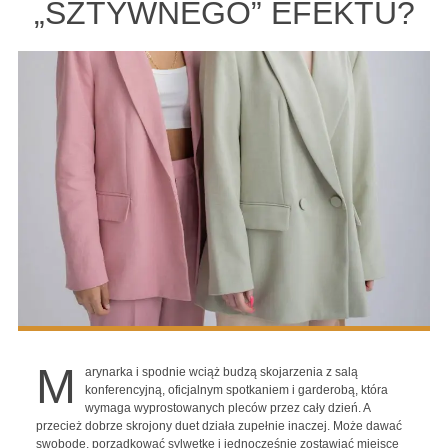
„SZTYWNEGO” EFEKTU?
M
arynarka i spodnie wciąż budzą skojarzenia z salą
konferencyjną, oficjalnym spotkaniem i garderobą, która
wymaga wyprostowanych pleców przez cały dzień. A
przecież dobrze skrojony duet działa zupełnie inaczej. Może dawać
swobodę, porządkować sylwetkę i jednocześnie zostawiać miejsce