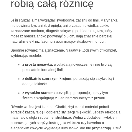
robią całą różnicę
Jeśli stylizacja ma wyglądać swobodnie, zacznij od linii. Marynarka
nie powinna być ani zbyt opięta, ani przesadnie wielka. Lekko
zaznaczone ramiona, długość zakrywająca biodra i rękaw, który
możesz nonszalancko podwinąć o 3 cm, dają znacznie bardziej
naturalny efekt niż fason przypominający służbowy mundur.
Spodnie również mają znaczenie. Najłatwiej „odsztywnić” komplet,
wybierając modele:
z prostą nogawką:
wyglądają nowocześnie i nie tworzą
przesadnie formalnej linii,
z delikatnie szerszym krojem:
poruszają się z sylwetką i
dodają lekkości,
z wysokim stanem:
porządkują proporcje, a przy tym
świetnie współgrają z T-shirtem wsuniętym z przodu.
Równie ważna jest tkanina. Gładki, zbyt cienki materiał potrafi
zdradzić każdą fałdę i odbierać stylizacji miękkość. Lepszy efekt dają
materiały o głębi i subtelnej strukturze. Wełna z dodatkiem włókien
poprawiających sprężystość, gęsta wiskoza czy bawełna o
eleganckim chwycie wyglądają luksusowo, ale nie przytłaczają. Czuć