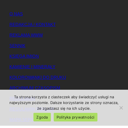
O NAS
REDAKCJA / KONTAKT
REKLAMA WWW
SENNIK
KSIĘGA IMION
KAMIENIE I MINERAŁY
KOLOROWANKI DO DRUKU
ARCHIWUM CZASOPISM
Ta strona korzysta z ciasteczek aby świadczyć usługi na
REGULAMIN
najwyższym poziomie. Dalsze korzystanie ze strony oznacza,
że zgadzasz się na ich użycie.
REGULAMIN REKLAM
Zgoda
Polityka prywatności
MAPA SERWISU