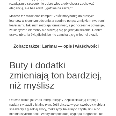
rozwiązanie szczególnie dobre wtedy, gdy chcesz zachować
elegancję, ale bez efektu „gotowa na zarząd”.
Możesz też rozdzielać komplet. Załóż marynarkę do prostych
jeansów w ciemnym odcieniu, a spodnie połącz z miękkim swetrem i
loafersami. Taki ruch rozbraja formalność, a jednocześnie pokazuje,
że klasyczne elementy nie starzeją się po jednym sezonie. Dobrze
uszyte ubrania żyją dłużej, bo nie zamykają cię w jednej okazji.
Zobacz także:
Larimar — opis i właściwości
Buty i dodatki
zmieniają ton bardziej,
niż myślisz
Obuwie działa jak znak interpunkcyjny. Szpilki stawiają kropkę i
nadają stylizacji oficjalny rytm. Jeśli chcesz więcej swobody, wybierz
sneakersy z gładkiej skóry, mokasyny, baleriny o czystej linii albo
minimalistyczne botki. Wtedy komplet dalej wygląda elegancko, ale