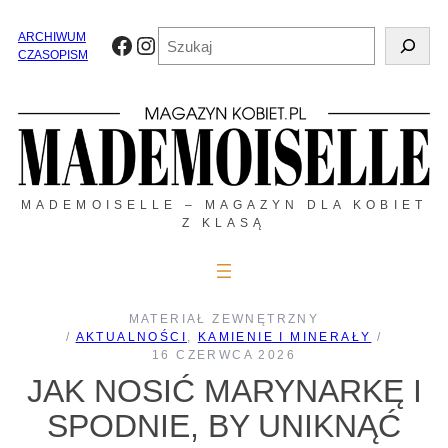
Przejdź
do
Szukaj
ARCHIWUM
Facebook
Instagram
treści
CZASOPISM
MADEMOISELLE – MAGAZYN DLA KOBIET
Z KLASĄ
MATERIAŁ ZEWNĘTRZNY
/
AKTUALNOŚCI
, 
KAMIENIE I MINERAŁY
/
16 CZERWCA 2026
JAK NOSIĆ MARYNARKĘ I
SPODNIE, BY UNIKNĄĆ