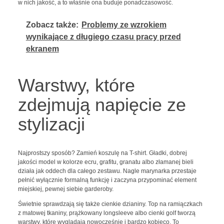
w nich jakość, a to właśnie ona buduje ponadczasowość.
Zobacz także:
Problemy ze wzrokiem
wynikające z długiego czasu pracy przed
ekranem
Warstwy, które
zdejmują napięcie ze
stylizacji
Najprostszy sposób? Zamień koszulę na T-shirt. Gładki, dobrej
jakości model w kolorze ecru, grafitu, granatu albo złamanej bieli
działa jak oddech dla całego zestawu. Nagle marynarka przestaje
pełnić wyłącznie formalną funkcję i zaczyna przypominać element
miejskiej, pewnej siebie garderoby.
Świetnie sprawdzają się także cienkie dzianiny. Top na ramiączkach
z matowej tkaniny, prążkowany longsleeve albo cienki golf tworzą
warstwy, które wyglądają nowocześnie i bardzo kobieco. To