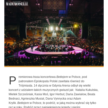
P
remierowa trasa koncertowa
Betlejem
w Polsce, pod
patronatem Episkopatu Polski zawitała również do
Trójmiasta. 14 stycznia w Gdynia Arena odbył się wielki
koncert z udziałem takich muzycznych gwiazd jak: Natalia Kukulska,
Mietek Szcześniak, Kasia Moś, Igor Herbut, Daria Zawiałow, Beata
Bednarz, Agnieszka Musiał, Dana Vynnycka oraz Adam
Krylik.
Betlejem
w Polsce, to podróż, w jaką można wybrać się tylko
raz w roku. Podróż przez najpiękniejsze kolędy i pieśni