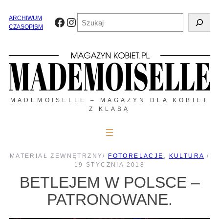
Przejdź
do
Szukaj
ARCHIWUM
Facebook
Instagram
treści
CZASOPISM
MADEMOISELLE – MAGAZYN DLA KOBIET
Z KLASĄ
MATERIAŁ ZEWNĘTRZNY
/
FOTORELACJE
, 
KULTURA
/
19 STYCZNIA 2018
BETLEJEM W POLSCE –
PATRONOWANE.