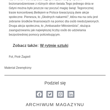
bożonarodzeniowe z różnych stron świata.Tego jednego dnia w
Gdyni można było jeszcze raz poczuć magię świąt. Tegorocznej
trasie koncertowej
Betlejem
w Polsce towarzyszą dwie akcje
społeczne. Pierwsza, to „Głodnych nakarmić”, która ma na celu jest
zebranie środków finansowych na pomoc dla osób niedożywionych.
Druga akcja społeczna, to „Ambasador Miłosierdzia”, służąca
zaangażowaniu jak największej liczby osób do udzielania
bezpośredniej pomocy potrzebującym.
Zobacz także:
W rytmie sztuki
Fot, Piotr Żagiell
Materiał Zewnętrzny
Podziel się
ARCHIWUM MAGAZYNU