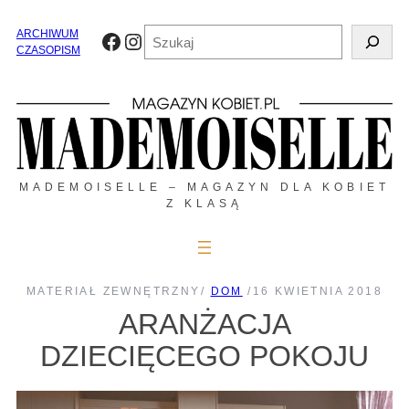
Przejdź
do
Szukaj
ARCHIWUM
Facebook
Instagram
treści
CZASOPISM
MADEMOISELLE – MAGAZYN DLA KOBIET
Z KLASĄ
MATERIAŁ ZEWNĘTRZNY
/
DOM
/
16 KWIETNIA 2018
ARANŻACJA
DZIECIĘCEGO POKOJU