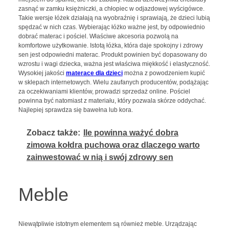
zasnąć w zamku księżniczki, a chłopiec w odjazdowej wyścigówce.
Takie wersje łóżek działają na wyobraźnię i sprawiają, że dzieci lubią
spędzać w nich czas. Wybierając łóżko ważne jest, by odpowiednio
dobrać materac i pościel. Właściwe akcesoria pozwolą na
komfortowe użytkowanie. Istotą łóżka, która daje spokojny i zdrowy
sen jest odpowiedni materac. Produkt powinien być dopasowany do
wzrostu i wagi dziecka, ważna jest właściwa miękkość i elastyczność.
Wysokiej jakości
materace dla dzieci
można z powodzeniem kupić
w sklepach internetowych. Wielu zaufanych producentów, podążając
za oczekiwaniami klientów, prowadzi sprzedaż online. Pościel
powinna być natomiast z materiału, który pozwala skórze oddychać.
Najlepiej sprawdza się bawełna lub kora.
Zobacz także:
Ile powinna ważyć dobra
zimowa kołdra puchowa oraz dlaczego warto
zainwestować w nią i swój zdrowy sen
Meble
Niewątpliwie istotnym elementem są również meble. Urządzając