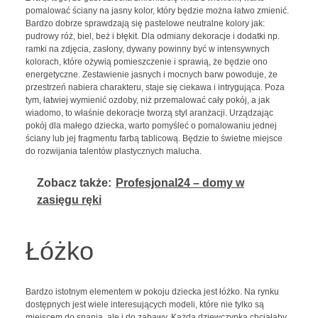
pomalować ściany na jasny kolor, który będzie można łatwo zmienić.
Bardzo dobrze sprawdzają się pastelowe neutralne kolory jak:
pudrowy róż, biel, beż i błękit. Dla odmiany dekoracje i dodatki np.
ramki na zdjęcia, zasłony, dywany powinny być w intensywnych
kolorach, które ożywią pomieszczenie i sprawią, że będzie ono
energetyczne. Zestawienie jasnych i mocnych barw powoduje, że
przestrzeń nabiera charakteru, staje się ciekawa i intrygująca. Poza
tym, łatwiej wymienić ozdoby, niż przemalować cały pokój, a jak
wiadomo, to właśnie dekoracje tworzą styl aranżacji. Urządzając
pokój dla małego dziecka, warto pomyśleć o pomalowaniu jednej
ściany lub jej fragmentu farbą tablicową. Będzie to świetne miejsce
do rozwijania talentów plastycznych malucha.
Zobacz także:
Profesjonal24 – domy w
zasięgu ręki
Łóżko
Bardzo istotnym elementem w pokoju dziecka jest łóżko. Na rynku
dostępnych jest wiele interesujących modeli, które nie tylko są
miejscem do spania, ale i do zabawy. Każda dziewczynka chciałaby