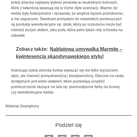
pokój dziecka najlepiej wybrać produkty w neutralnych kolorach,
które z łatwością wpasują się w różne style aranżacji. Ważne, by
meble były funkcjonalne i sprawiały, że wnętrze będzie przestronne,
a nie zagracone. Świetnym pomysłem do niewielkich pomieszczeń
są produkty wielofunkcyjne np. stolik, który po rozłożeniu może być
również dużym stołem, albo pufa, która pełni także rolę schowka na
zabawki.
Zobacz także:
Nablatowa umywalka Marmite –
kwintesencja skandynawskiego stylu!
Aranżując pokój dziecka trzeba wykazać się nie tylko wyczuciem
stylu, ale również pomysłowością i kreatywnością. Obecnie na rynku
dostępnych jest wiele ułatwień, które pozwalają urządzić
pomieszczenie służące na lata np. plamoodporne farby na ścianę
czy wielofunkcyjne meble.
Materiał Zewnętrzny
Podziel się