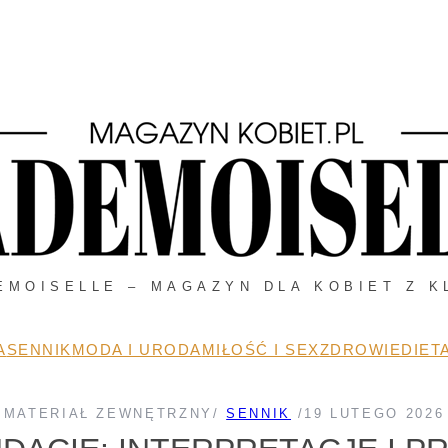
EMOISELLE – MAGAZYN DLA KOBIET Z K
A
SENNIK
MODA I URODA
MIŁOŚĆ I SEX
ZDROWIE
DIETA
MATERIAŁ ZEWNĘTRZNY
/
SENNIK
/
19 LUTEGO 2026