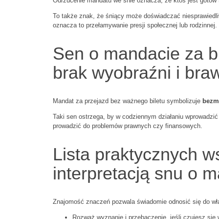
Odrzucenie mandatu we śnie oznacza, że ktoś jest gotów
To także znak, że śniący może doświadczać niesprawiedliw
oznacza to przełamywanie presji społecznej lub rodzinnej.
Sen o mandacie za br
brak wyobraźni i bra
Mandat za przejazd bez ważnego biletu symbolizuje
bezmy
Taki sen ostrzega, by w codziennym działaniu wprowadzić 
prowadzić do problemów prawnych czy finansowych.
Lista praktycznych 
interpretacją snu o 
Znajomość znaczeń pozwala świadomie odnosić się do wła
Rozważ wyznanie i przebaczenie, jeśli czujesz się 