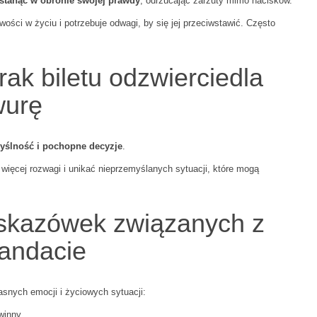
stanąć w obronie swojej prawdy
, odrzucając zarzuty mimo nacisków.
ości w życiu i potrzebuje odwagi, by się jej przeciwstawić. Często
ak biletu odzwierciedla
wurę
ślność i pochopne decyzje
.
więcej rozwagi i unikać nieprzemyślanych sytuacji, które mogą
wskazówek związanych z
mandacie
snych emocji i życiowych sytuacji:
winny.