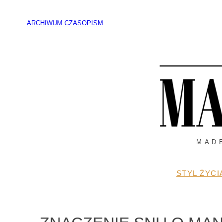
Przejdź
do
ARCHIWUM CZASOPISM
treści
MAD
STYL ŻYCI