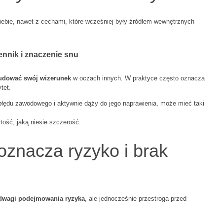
iebie, nawet z cechami, które wcześniej były źródłem wewnętrznych
ennik i znaczenie snu
udować swój wizerunek
w oczach innych. W praktyce często oznacza
tet.
 błędu zawodowego i aktywnie dąży do jego naprawienia, może mieć taki
tość, jaką niesie szczerość.
znacza ryzyko i brak
dwagi podejmowania ryzyka
, ale jednocześnie przestroga przed