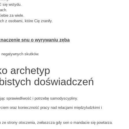
 się wstydu.
iach.
iebie za wiele.
ch z osobami, które Cię zraniły.
znaczenie snu o wyrywaniu zęba
ć negatywnych skutków.
ko archetyp
obistych doświadczeń
ując sprawiedliwość i potrzebę samodyscypliny.
życiem oraz konieczność pracy nad relacjami międzyludzkimi i
 ze strony otoczenia, zwłaszcza gdy sen o mandacie się powtarza.