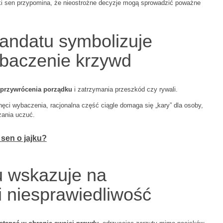
aki sen przypomina, że nieostrożne decyzje mogą sprowadzić poważne
andatu symbolizuje
wybaczenie krzywd
 przywrócenia porządku
i zatrzymania przeszkód czy rywali.
ęci wybaczenia, racjonalna część ciągle domaga się „kary” dla osoby,
zania uczuć.
 sen o jajku?
u wskazuje na
 niesprawiedliwość