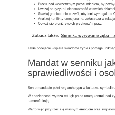
Pracuj nad wewnętrznym porozumieniem, by pozbyć
Uważaj na ryzyko i nieostrożność w swoich działan
Stawiaj granice i nie pozwól, aby inni wymagali od C
Analizuj konflikty emocjonalne, zwłaszcza w relacja
Odważ się bronić swoich przekonań i praw.
Zobacz także:
Sennik:: wyrywanie zęba – 
Takie podejście wspiera świadome życie i pomaga unikną
Mandat w senniku ja
sprawiedliwości i os
Sen o mandacie pełni rolę archetypu w kulturze, symboliz
W codzienności wyraża też lęk przed utratą kontroli nad 
samorefleksją.
Warto więc przyjrzeć się własnym emocjom oraz sygnałom