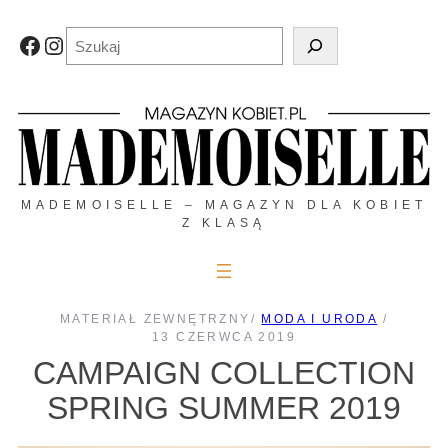
Przejdź
do
Szukaj
Facebook
Instagram
treści
MADEMOISELLE – MAGAZYN DLA KOBIET
Z KLASĄ
MATERIAŁ ZEWNĘTRZNY
/
MODA I URODA
/
13 CZERWCA 2019
CAMPAIGN COLLECTION
SPRING SUMMER 2019