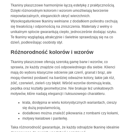
Tkaniny płaszczowe harmonijnie łączą estetykę z praktycznością.
Dzięki różnorodnym kolorom i wzorom umożliwiają tworzenie
niepowtarzalnych, eleganckich okryć wierzchnich.
Wysokogatunkowe tkaniny wełniane z dodatkiem poliestru cechują
się trwałością i odpornością na zniszczenia. Materiały z wełny o
unikalnym splocie gwarantują ciepło, jednocześnie dodając szyku.
Te tkaniny wyglądają atrakcyjnie i świetnie sprawdzają się na co
dzień, podkreślając osobisty styl.
Różnorodność kolorów i wzorów
Tkaniny płaszczowe oferują szeroką gamę barw i wzorów, co
sprawia, że każdy znajdzie coś odpowiedniego dla siebie. Klienci
mają do wyboru klasyczne odcienie jak czerń, granat i brąz, ale
mogą również postawić na bardziej odważne kolory, takie jak róż,
żółć, czerwień, zieleń czy błękit. Wśród wzorów dominują krata,
pepitka oraz kształty geometryczne. Nie brakuje też unikatowych
motywów, które nadają elegancji i luksusowego charakteru.
krata, dostępna w wielu kolorystycznych wariantach, cieszy
się dużą popularnością,
dodatkowo można znaleźć pikowania z rombami czy kołami,
motywy kwiatowe i panterkę.
Taka różnorodność gwarantuje, że każdy odnajdzie tkaninę idealnie