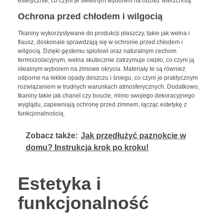
estetycznie, co czyni je świetnym wyborem na odzież wierzchnią.
Ochrona przed chłodem i wilgocią
Tkaniny wykorzystywane do produkcji płaszczy, takie jak wełna i
flausz, doskonale sprawdzają się w ochronie przed chłodem i
wilgocią. Dzięki gęstemu splotowi oraz naturalnym cechom
termoizolacyjnym, wełna skutecznie zatrzymuje ciepło, co czyni ją
idealnym wyborem na zimowe okrycia. Materiały te są również
odporne na lekkie opady deszczu i śniegu, co czyni je praktycznym
rozwiązaniem w trudnych warunkach atmosferycznych. Dodatkowo,
tkaniny takie jak chanel czy boucle, mimo swojego dekoracyjnego
wyglądu, zapewniają ochronę przed zimnem, łącząc estetykę z
funkcjonalnością.
Zobacz także:
Jak przedłużyć paznokcie w
domu? Instrukcja krok po kroku!
Estetyka i
funkcjonalność