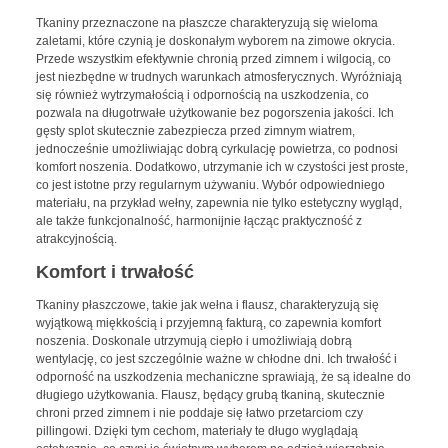
Tkaniny przeznaczone na płaszcze charakteryzują się wieloma
zaletami, które czynią je doskonałym wyborem na zimowe okrycia.
Przede wszystkim efektywnie chronią przed zimnem i wilgocią, co
jest niezbędne w trudnych warunkach atmosferycznych. Wyróżniają
się również wytrzymałością i odpornością na uszkodzenia, co
pozwala na długotrwałe użytkowanie bez pogorszenia jakości. Ich
gęsty splot skutecznie zabezpiecza przed zimnym wiatrem,
jednocześnie umożliwiając dobrą cyrkulację powietrza, co podnosi
komfort noszenia. Dodatkowo, utrzymanie ich w czystości jest proste,
co jest istotne przy regularnym używaniu. Wybór odpowiedniego
materiału, na przykład wełny, zapewnia nie tylko estetyczny wygląd,
ale także funkcjonalność, harmonijnie łącząc praktyczność z
atrakcyjnością.
Komfort i trwałość
Tkaniny płaszczowe, takie jak wełna i flausz, charakteryzują się
wyjątkową miękkością i przyjemną fakturą, co zapewnia komfort
noszenia. Doskonale utrzymują ciepło i umożliwiają dobrą
wentylację, co jest szczególnie ważne w chłodne dni. Ich trwałość i
odporność na uszkodzenia mechaniczne sprawiają, że są idealne do
długiego użytkowania. Flausz, będący grubą tkaniną, skutecznie
chroni przed zimnem i nie poddaje się łatwo przetarciom czy
pillingowi. Dzięki tym cechom, materiały te długo wyglądają