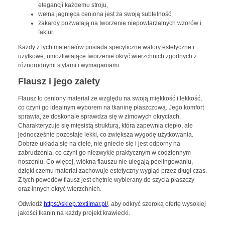
elegancji każdemu stroju,
wełna jagnięca ceniona jest za swoją subtelność,
żakardy pozwalają na tworzenie niepowtarzalnych wzorów i
faktur.
Każdy z tych materiałów posiada specyficzne walory estetyczne i
użytkowe, umożliwiające tworzenie okryć wierzchnich zgodnych z
różnorodnymi stylami i wymaganiami.
Flausz i jego zalety
Flausz to ceniony materiał ze względu na swoją miękkość i lekkość,
co czyni go idealnym wyborem na tkaninę płaszczową. Jego komfort
sprawia, że doskonale sprawdza się w zimowych okryciach.
Charakteryzuje się mięsistą strukturą, która zapewnia ciepło, ale
jednocześnie pozostaje lekki, co zwiększa wygodę użytkowania.
Dobrze układa się na ciele, nie gniecie się i jest odporny na
zabrudzenia, co czyni go niezwykle praktycznym w codziennym
noszeniu. Co więcej, włókna flauszu nie ulegają peelingowaniu,
dzięki czemu materiał zachowuje estetyczny wygląd przez długi czas.
Z tych powodów flausz jest chętnie wybierany do szycia płaszczy
oraz innych okryć wierzchnich.
Odwiedź
https://sklep.textilmar.pl/
, aby odkryć szeroką ofertę wysokiej
jakości tkanin na każdy projekt krawiecki.