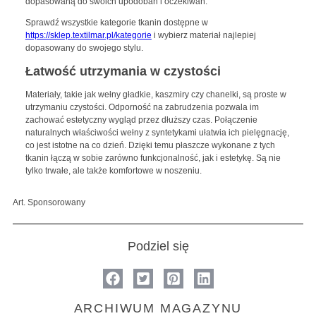
dopasowaną do swoich upodobań i oczekiwań.
Sprawdź wszystkie kategorie tkanin dostępne w
https://sklep.textilmar.pl/kategorie
i wybierz materiał najlepiej
dopasowany do swojego stylu.
Łatwość utrzymania w czystości
Materiały, takie jak wełny gładkie, kaszmiry czy chanelki, są proste w
utrzymaniu czystości. Odporność na zabrudzenia pozwala im
zachować estetyczny wygląd przez dłuższy czas. Połączenie
naturalnych właściwości wełny z syntetykami ułatwia ich pielęgnację,
co jest istotne na co dzień. Dzięki temu płaszcze wykonane z tych
tkanin łączą w sobie zarówno funkcjonalność, jak i estetykę. Są nie
tylko trwałe, ale także komfortowe w noszeniu.
Art. Sponsorowany
Podziel się
ARCHIWUM MAGAZYNU