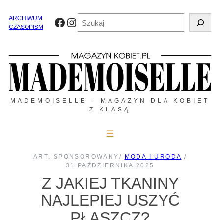
Przejdź
do
Szukaj
ARCHIWUM
Facebook
Instagram
treści
CZASOPISM
MADEMOISELLE – MAGAZYN DLA KOBIET
Z KLASĄ
ART. SPONSOROWANY
/
MODA I URODA
/
31 PAŹDZIERNIKA 2025
Z JAKIEJ TKANINY
NAJLEPIEJ USZYĆ
PŁASZCZ?