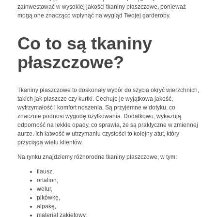
zainwestować w wysokiej jakości tkaniny płaszczowe, ponieważ
mogą one znacząco wpłynąć na wygląd Twojej garderoby.
Co to są tkaniny
płaszczowe?
Tkaniny płaszczowe to doskonały wybór do szycia okryć wierzchnich,
takich jak płaszcze czy kurtki. Cechuje je wyjątkowa jakość,
wytrzymałość i komfort noszenia. Są przyjemne w dotyku, co
znacznie podnosi wygodę użytkowania. Dodatkowo, wykazują
odporność na lekkie opady, co sprawia, że są praktyczne w zmiennej
aurze. Ich łatwość w utrzymaniu czystości to kolejny atut, który
przyciąga wielu klientów.
Na rynku znajdziemy różnorodne tkaniny płaszczowe, w tym:
flausz,
ortalion,
welur,
pikówkę,
alpakę,
materiał żakietowy.