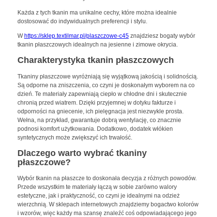
Każda z tych tkanin ma unikalne cechy, które można idealnie
dostosować do indywidualnych preferencji i stylu.
W
https://sklep.textilmar.pl/plaszczowe-c45
znajdziesz bogaty wybór
tkanin płaszczowych idealnych na jesienne i zimowe okrycia.
Charakterystyka tkanin płaszczowych
Tkaniny płaszczowe wyróżniają się wyjątkową jakością i solidnością.
Są odporne na zniszczenia, co czyni je doskonałym wyborem na co
dzień. Te materiały zapewniają ciepło w chłodne dni i skutecznie
chronią przed wiatrem. Dzięki przyjemnej w dotyku fakturze i
odporności na gniecenie, ich pielęgnacja jest niezwykle prosta.
Wełna, na przykład, gwarantuje dobrą wentylację, co znacznie
podnosi komfort użytkowania. Dodatkowo, dodatek włókien
syntetycznych może zwiększyć ich trwałość.
Dlaczego warto wybrać tkaniny
płaszczowe?
Wybór tkanin na płaszcze to doskonała decyzja z różnych powodów.
Przede wszystkim te materiały łączą w sobie zarówno walory
estetyczne, jak i praktyczność, co czyni je idealnymi na odzież
wierzchnią. W sklepach internetowych znajdziemy bogactwo kolorów
i wzorów, więc każdy ma szansę znaleźć coś odpowiadającego jego