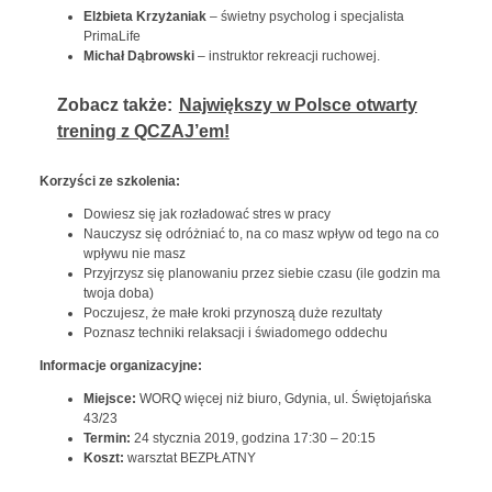
Elżbieta Krzyżaniak
– świetny psycholog i specjalista
PrimaLife
Michał Dąbrowski
– instruktor rekreacji ruchowej.
Zobacz także:
Największy w Polsce otwarty
trening z QCZAJ’em!
Korzyści ze szkolenia:
Dowiesz się jak rozładować stres w pracy
Nauczysz się odróżniać to, na co masz wpływ od tego na co
wpływu nie masz
Przyjrzysz się planowaniu przez siebie czasu (ile godzin ma
twoja doba)
Poczujesz, że małe kroki przynoszą duże rezultaty
Poznasz techniki relaksacji i świadomego oddechu
Informacje organizacyjne:
Miejsce:
WORQ więcej niż biuro, Gdynia, ul. Świętojańska
43/23
Termin:
24 stycznia 2019, godzina 17:30 – 20:15
Koszt:
warsztat BEZPŁATNY