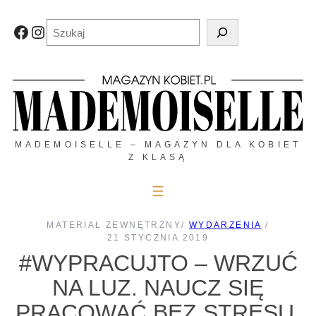
Przejdź
do
Szukaj
Facebook
Instagram
treści
MADEMOISELLE – MAGAZYN DLA KOBIET
Z KLASĄ
MATERIAŁ ZEWNĘTRZNY
/
WYDARZENIA
/
21 STYCZNIA 2019
#WYPRACUJTO – WRZUĆ
NA LUZ. NAUCZ SIĘ
PRACOWAĆ BEZ STRESU.