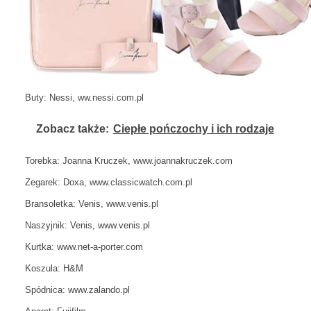
Buty: Nessi, ww.nessi.com.pl
Zobacz także:
Ciepłe pończochy i ich rodzaje
Torebka: Joanna Kruczek, www.joannakruczek.com
Zegarek: Doxa, www.classicwatch.com.pl
Bransoletka: Venis, www.venis.pl
Naszyjnik: Venis, www.venis.pl
Kurtka: www.net-a-porter.com
Koszula: H&M
Spódnica: www.zalando.pl