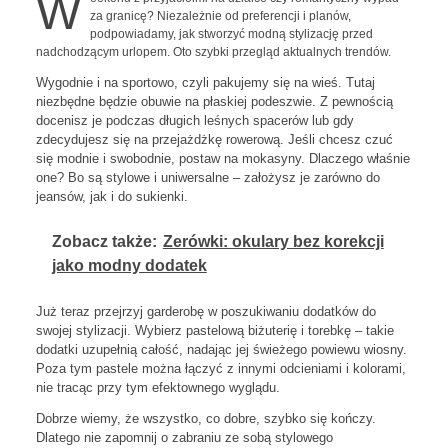
W
za granicę? Niezależnie od preferencji i planów,
podpowiadamy, jak stworzyć modną stylizację przed
nadchodzącym urlopem. Oto szybki przegląd aktualnych trendów.
Wygodnie i na sportowo, czyli pakujemy się na wieś. Tutaj
niezbędne będzie obuwie na płaskiej podeszwie. Z pewnością
docenisz je podczas długich leśnych spacerów lub gdy
zdecydujesz się na przejażdżkę rowerową. Jeśli chcesz czuć
się modnie i swobodnie, postaw na mokasyny. Dlaczego właśnie
one? Bo są stylowe i uniwersalne – założysz je zarówno do
jeansów, jak i do sukienki.
Zobacz także:
Zerówki: okulary bez korekcji
jako modny dodatek
Już teraz przejrzyj garderobę w poszukiwaniu dodatków do
swojej stylizacji. Wybierz pastelową biżuterię i torebkę – takie
dodatki uzupełnią całość, nadając jej świeżego powiewu wiosny.
Poza tym pastele można łączyć z innymi odcieniami i kolorami,
nie tracąc przy tym efektownego wyglądu.
Dobrze wiemy, że wszystko, co dobre, szybko się kończy.
Dlatego nie zapomnij o zabraniu ze sobą stylowego