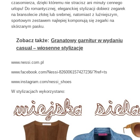
czasomierza, dzięki któremu nie stracisz ani minuty cennego
urlopu! Do romantycznej, eleganckiej stylizacji dobierz zegarek
na bransolecie złotej lub srebrnej, natomiast z luźniejszym,
sportowym zestawem najlepiej komponują się zegarki na
skórzanym pasku.
Zobacz także:
Granatowy garnitur w wydaniu
casual – wiosenne stylizacje
www.nessi.com.pl
www.facebook.com/Nessi-826006157427236/?fref=ts
www.instagram.com/nessi_shoes
W stylizacjach wykorzystano: