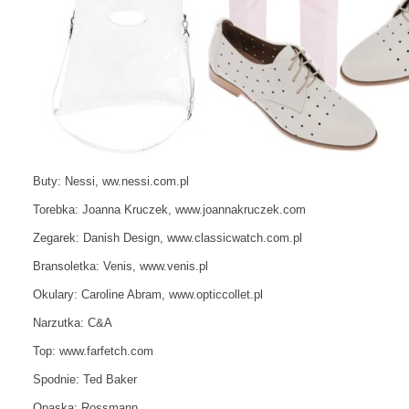
Buty: Nessi, ww.nessi.com.pl
Torebka: Joanna Kruczek, www.joannakruczek.com
Zegarek: Danish Design, www.classicwatch.com.pl
Bransoletka: Venis, www.venis.pl
Okulary: Caroline Abram, www.opticcollet.pl
Narzutka: C&A
Top: www.farfetch.com
Spodnie: Ted Baker
Opaska: Rossmann