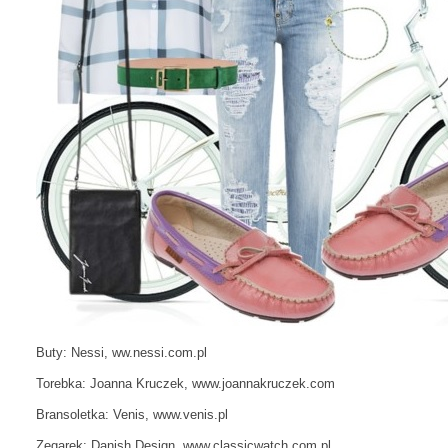
Buty: Nessi, ww.nessi.com.pl
Torebka: Joanna Kruczek, www.joannakruczek.com
Bransoletka: Venis, www.venis.pl
Zegarek: Danish Design, www.classicwatch.com.pl