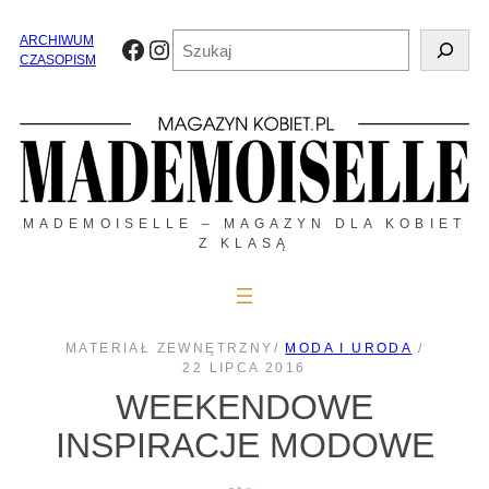
Przejdź
do
Szukaj
ARCHIWUM
Facebook
Instagram
treści
CZASOPISM
MADEMOISELLE – MAGAZYN DLA KOBIET
Z KLASĄ
MATERIAŁ ZEWNĘTRZNY
/
MODA I URODA
/
22 LIPCA 2016
WEEKENDOWE
INSPIRACJE MODOWE