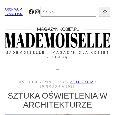
Przejdź
do
Szukaj
ARCHIWUM
Facebook
Instagram
treści
CZASOPISM
MADEMOISELLE – MAGAZYN DLA KOBIET
Z KLASĄ
MATERIAŁ ZEWNĘTRZNY
/
STYL ŻYCIA
/
20 GRUDNIA 2023
SZTUKA OŚWIETLENIA W
ARCHITEKTURZE