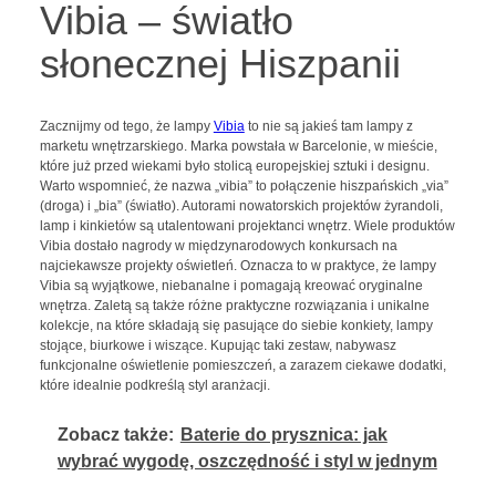
Vibia – światło
słonecznej Hiszpanii
Zacznijmy od tego, że lampy
Vibia
to nie są jakieś tam lampy z
marketu wnętrzarskiego. Marka powstała w Barcelonie, w mieście,
które już przed wiekami było stolicą europejskiej sztuki i designu.
Warto wspomnieć, że nazwa „vibia” to połączenie hiszpańskich „via”
(droga) i „bia” (światło). Autorami nowatorskich projektów żyrandoli,
lamp i kinkietów są utalentowani projektanci wnętrz. Wiele produktów
Vibia dostało nagrody w międzynarodowych konkursach na
najciekawsze projekty oświetleń. Oznacza to w praktyce, że lampy
Vibia są wyjątkowe, niebanalne i pomagają kreować oryginalne
wnętrza. Zaletą są także różne praktyczne rozwiązania i unikalne
kolekcje, na które składają się pasujące do siebie konkiety, lampy
stojące, biurkowe i wiszące. Kupując taki zestaw, nabywasz
funkcjonalne oświetlenie pomieszczeń, a zarazem ciekawe dodatki,
które idealnie podkreślą styl aranżacji.
Zobacz także:
Baterie do prysznica: jak
wybrać wygodę, oszczędność i styl w jednym