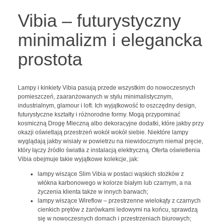
Vibia – futurystyczny
minimalizm i elegancka
prostota
Lampy i kinkiety Vibia pasują przede wszystkim do nowoczesnych
pomieszczeń, zaaranżowanych w stylu minimalistycznym,
industrialnym, glamour i loft. Ich wyjątkowość to oszczędny design,
futurystyczne kształty i różnorodne formy. Mogą przypominać
kosmiczną Drogę Mleczną albo dekoracyjne dodatki, które jakby przy
okazji oświetlają przestrzeń wokół wokół siebie. Niektóre lampy
wyglądają jakby wisiały w powietrzu na niewidocznym niemal pręcie,
który łączy źródło światła z instalacją elektryczną. Oferta oświetlenia
Vibia obejmuje takie wyjątkowe kolekcje, jak:
lampy wiszące Slim Vibia w postaci wąskich stożków z
włókna karbonowego w kolorze białym lub czarnym, a na
życzenia klienta także w innych barwach;
lampy wiszące Wireflow – przestrzenne wielokąty z czarnych
cienkich prętów z żarówkami ledowymi na końcu, sprawdzą
się w nowoczesnych domach i przestrzeniach biurowych;