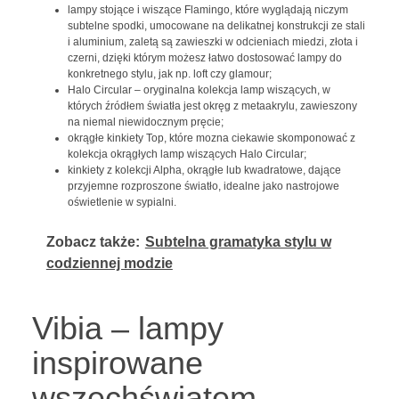
lampy stojące i wiszące Flamingo, które wyglądają niczym
subtelne spodki, umocowane na delikatnej konstrukcji ze stali
i aluminium, zaletą są zawieszki w odcieniach miedzi, złota i
czerni, dzięki którym możesz łatwo dostosować lampy do
konkretnego stylu, jak np. loft czy glamour;
Halo Circular – oryginalna kolekcja lamp wiszących, w
których źródłem światła jest okręg z metaakrylu, zawieszony
na niemal niewidocznym pręcie;
okrągłe kinkiety Top, które mozna ciekawie skomponować z
kolekcja okrągłych lamp wiszących Halo Circular;
kinkiety z kolekcji Alpha, okrągłe lub kwadratowe, dające
przyjemne rozproszone światło, idealne jako nastrojowe
oświetlenie w sypialni.
Zobacz także:
Subtelna gramatyka stylu w
codziennej modzie
Vibia – lampy
inspirowane
wszechświatem