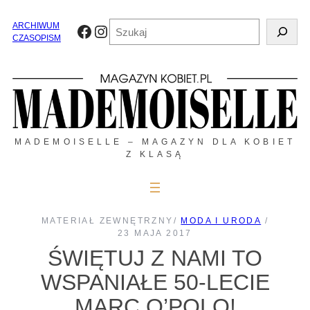
Przejdź
do
Szukaj
ARCHIWUM
Facebook
Instagram
treści
CZASOPISM
MADEMOISELLE – MAGAZYN DLA KOBIET
Z KLASĄ
MATERIAŁ ZEWNĘTRZNY
/
MODA I URODA
/
23 MAJA 2017
ŚWIĘTUJ Z NAMI TO
WSPANIAŁE 50-LECIE
MARC O’POLO!