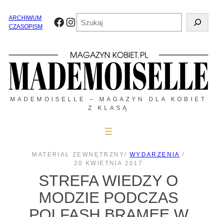
Przejdź
do
Szukaj
ARCHIWUM
Facebook
Instagram
treści
CZASOPISM
MADEMOISELLE – MAGAZYN DLA KOBIET
Z KLASĄ
MATERIAŁ ZEWNĘTRZNY
/
WYDARZENIA
/
20 KWIETNIA 2017
STREFA WIEDZY O
MODZIE PODCZAS
POLFASH BRAMEE W