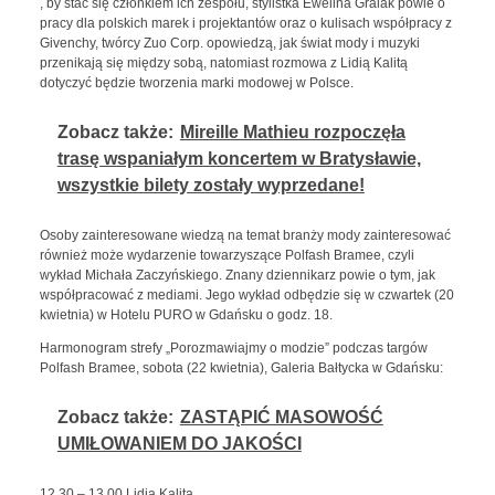
, by stać się członkiem ich zespołu, stylistka Ewelina Gralak powie o
pracy dla polskich marek i projektantów oraz o kulisach współpracy z
Givenchy, twórcy Zuo Corp. opowiedzą, jak świat mody i muzyki
przenikają się między sobą, natomiast rozmowa z Lidią Kalitą
dotyczyć będzie tworzenia marki modowej w Polsce.
Zobacz także:
Mireille Mathieu rozpoczęła
trasę wspaniałym koncertem w Bratysławie,
wszystkie bilety zostały wyprzedane!
Osoby zainteresowane wiedzą na temat branży mody zainteresować
również może wydarzenie towarzyszące Polfash Bramee, czyli
wykład Michała Zaczyńskiego. Znany dziennikarz powie o tym, jak
współpracować z mediami. Jego wykład odbędzie się w czwartek (20
kwietnia) w Hotelu PURO w Gdańsku o godz. 18.
Harmonogram strefy „Porozmawiajmy o modzie” podczas targów
Polfash Bramee, sobota (22 kwietnia), Galeria Bałtycka w Gdańsku:
Zobacz także:
ZASTĄPIĆ MASOWOŚĆ
UMIŁOWANIEM DO JAKOŚCI
12.30 – 13.00 Lidia Kalita