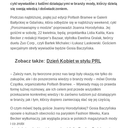
cykl wywiadów z ludźmi działającymi w branży mody, którzy dzielą
się swoją wiedzą i doświadczeniem.
Podczas najbliższej, piątej już edycji Polfash Bramee w Galerii
Bałtyckiej w Gdańsku, która odbędzie się w najbliższy weekend, cykl
„Porozmawiajmy o modzie” poprowadzi Joanna Horodyńska. Jej
gośćmi w sobotę, 22 kwietnia, będą: projektantka Lidia Kalita, Kara
Becker z redakcji Harper’s Bazaar, stylistka Ewelina Gralak, twórcy
duetu Zuo Corp., czyli Bartek Michalec i Łukasz Laskowski. Gościem
specjalnym strefy wywiadów będzie Gosia Baczyńska.
Zobacz także:
Dzień Kobiet w stylu PRL
– Zależy nam, by tworzone przez nas targi były okazją nie tylko do
zakupów, ale i do poszerzenia wiedzy o branży mody – mówi Dorota
Cząstka, organizatorka Polfash Bramee. – Wywiady mają co prawda
formę luźnej rozmowy, ale ich celem jest przede wszystkim
przekazanie konkretnej wiedzy i to zarówno ludziom już działającym
w branży, jak i tym, którzy dopiero zamierzają stać się jej częścią.
O czym mówić będą goście Joanny Horodyńskiej? Gosia Baczyńska
opowie o kulisach obecności na paryskim Fashion Weeku, Kara
Becker wytłumaczy, jak wygląda praca w polskich magazynach mody
i co zrobi