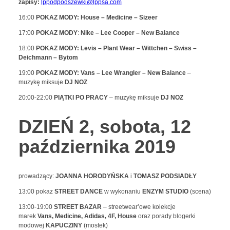
zapisy:
lppodpodszewki@lppsa.com
16:00
POKAZ MODY: House – Medicine – Sizeer
17:00
POKAZ MODY
:
Nike – Lee Cooper – New Balance
18:00
POKAZ MODY: Levis – Plant Wear – Wittchen – Swiss –
Deichmann – Bytom
19:00
POKAZ MODY: Vans – Lee Wrangler – New Balance
–
muzykę miksuje
DJ NOZ
20:00-22:00
PIĄTKI PO PRACY
– muzykę miksuje
DJ NOZ
DZIEŃ 2, sobota, 12
października 2019
prowadzący:
JOANNA HORODYŃSKA
i
TOMASZ PODSIADŁY
13:00 pokaz
STREET DANCE
w wykonaniu
ENZYM
STUDIO
(scena)
13:00-19:00
STREET BAZAR
– streetwear’owe kolekcje
marek
Vans, Medicine, Adidas, 4F, House
oraz porady blogerki
modowej
KAPUCZINY
(mostek)