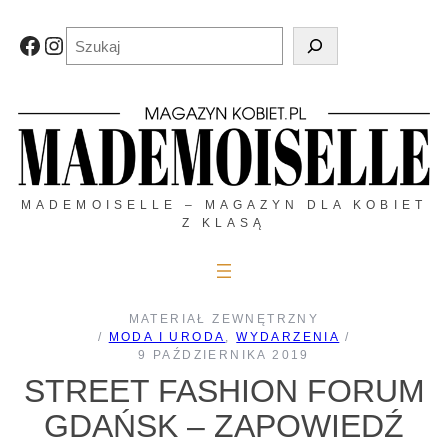
Przejdź
do
Szukaj
Facebook
Instagram
treści
MADEMOISELLE – MAGAZYN DLA KOBIET
Z KLASĄ
MATERIAŁ ZEWNĘTRZNY
/
MODA I URODA
, 
WYDARZENIA
/
9 PAŹDZIERNIKA 2019
STREET FASHION FORUM
GDAŃSK – ZAPOWIEDŹ