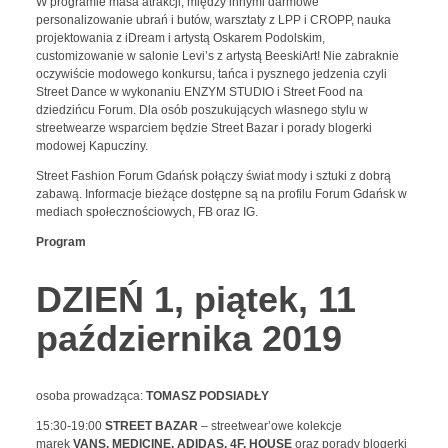
W programie masa atrakcji, między innymi darmowe
personalizowanie ubrań i butów, warsztaty z LPP i CROPP, nauka
projektowania z iDream i artystą Oskarem Podolskim,
customizowanie w salonie Levi’s z artystą BeeskiArt! Nie zabraknie
oczywiście modowego konkursu, tańca i pysznego jedzenia czyli
Street Dance w wykonaniu ENZYM STUDIO i Street Food na
dziedzińcu Forum. Dla osób poszukujących własnego stylu w
streetwearze wsparciem będzie Street Bazar i porady blogerki
modowej Kapucziny.
Street Fashion Forum Gdańsk połączy świat mody i sztuki z dobrą
zabawą. Informacje bieżące dostępne są na profilu Forum Gdańsk w
mediach społecznościowych, FB oraz IG.
Program
DZIEŃ 1, piątek, 11
października 2019
osoba prowadząca:
TOMASZ PODSIADŁY
15:30-19:00
STREET BAZAR
– streetwear’owe kolekcje
marek
VANS, MEDICINE, ADIDAS, 4F, HOUSE
oraz porady blogerki