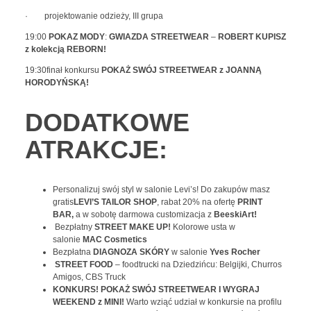
· projektowanie odzieży, III grupa
19:00
POKAZ MODY
:
GWIAZDA STREETWEAR
–
ROBERT KUPISZ
z kolekcją REBORN!
19:30finał konkursu
POKAŻ SWÓJ STREETWEAR z JOANNĄ
HORODYŃSKĄ!
DODATKOWE
ATRAKCJE:
Personalizuj swój styl w salonie Levi’s! Do zakupów masz
gratis
LEVI’S TAILOR SHOP
, rabat 20% na ofertę
PRINT
BAR,
a w sobotę darmowa customizacja z
BeeskiArt!
Bezpłatny
STREET MAKE UP!
Kolorowe usta w
salonie
MAC Cosmetics
Bezpłatna
DIAGNOZA SKÓRY
w salonie
Yves Rocher
STREET FOOD
– foodtrucki na Dziedzińcu: Belgijki, Churros
Amigos, CBS Truck
KONKURS!
POKAŻ SWÓJ STREETWEAR I WYGRAJ
WEEKEND z
MINI!
Warto wziąć udział w konkursie na profilu