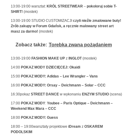
13:00-19:00 warsztat:
KRÓL STREETWEAR
–
pokoloruj sobie T-
SHIRT!
(mostek)
13:00-19:00 STUDIO CUSTOMIZACJI
czyli nieźle zmalowane buty!
Zrób zakupy w Forum Gdańsk, a ręcznie malowany street art
masz za darmo!
(mostek)
Zobacz także:
Torebka zwana pożądaniem
13:00-19:00
FASHION MAKE UP
z
INGLOT
(mostek)
14:00
POKAZ MODY DZIECIĘCEJ: Okaidi
15:00
POKAZ MODY: Adidas – Lee Wrangler – Vans
16:00
POKAZ MODY: Orsay – Deichmann – Solar – CCC
16:30pokaz
STREET DANCE
w wykonaniu
ENZYM
STUDIO
(scena)
17:00
POKAZ MODY
:
Youbee – Paris Optique – Deichmann –
Weekend Max Mara – CCC
18:00
POKAZ MODY: Guess
18:00 – 19:00warsztaty projektowe
iDream
z
OSKAREM
PODOLSKIM