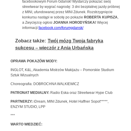
facebookowym Forum Gdańsk! Wystarczy pokazać swój
streetwear by wygrać nagrodę: 3 dni bezpłatnej jazdy próbnej
z MINI, ufundowanej przez MINI Zdunek. Rozstrzygnięcie
konkursu nastąpi w sobotę po pokazie
ROBERTA KUPISZA
,
a Zwycięzcę ogłosi
JOANNA HORODYŃSKA!
Więcej
informacji:
facebook.com/forumgdansk/
Zobacz także:
Twój mózg Twoja fabryka
sukcesu – wieczór z Anią Urbańską
OPRAWA POKAZÓW MODY:
INGLOT, K&L, Akademia Mistrzów Makijażu – Pomorskie Studium
Sztuk Wizualnych
Choreografia: DOBROCHNA WALKIEWICZ
PATRONAT MEDIALNY:
Radio Eska oraz Streetwear Hype Club
PARTNERZY:
iDream, MINI Zdunek, Hotel Haffner Sopot*****,
ENZYM STUDIO, LPP
***
WARTO WIEDZIEĆ: