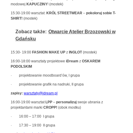
modowej
KAPUCZINY
! (mostek)
15:30-19:00 warsztat:
KRÓL STREETWEAR
–
pokoloruj sobie T-
SHIRT!
(mostek)
Zobacz także:
Otwarcie Atelier Brzozowski w
Gdańsku
15:30- 19:00
FASHION MAKE UP
z
INGLOT
(mostek)
16:00-18:00 warsztaty projektowe
iDream
z
OSKAREM
PODOLSKIM
· projektowanie moodboard’ów, I grupa
· projektowanie grafik na nadruki, II grupa
zapisy:
warsztaty@idream.pl
16:00-19:00 warsztat
LPP
–
personalizuj
swoje ubrania z
projektantami marki
CROPP!
(obok mostku)
· 16:00 – 17:00 I grupa
· 17:30 – 19:00 II grupa