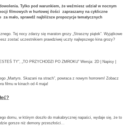
dowolenia. Tylko pod warunkiem, że weźmiesz udział w nocnym
cji filmowych w hurtowej ilości zapraszamy na cykliczne
bie za mało, sprawdź najbliższe propozycje tematycznych
znego. Tej nocy zdarzy się maraton grozy „Straszny piątek”. Wyjątkowe
cesz zostać uczestnikiem prawdziwej uczty najlepszego kina grozy?
EŚ TY”, „TO PRZYCHODZI PO ZMROKU” Wersja: 2D | Napisy |
nego „Martyrs. Skazani na strach”, powraca z nowym horrorem! Zobacz
 filmu w kinach od 4 maja!
łeć?
arego domu, w którym doszło do makabrycznej napaści, wydaje się, że to
będzie gorsze niż demony przeszłości…