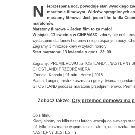
N
ieprzespana noc, powoduje stan wysokiego za
maratonie filmowym. Widzów spragnionych emo
maratony filmowe. Jeśli jeden film to dla Cie
maratonów.
Maratony filmowe – Jeden film to za mało!
W piątek, 13 kwietnia w CINEMA3D
zdarzy się coś stras
wydarzenie dla fanów horrorów i nieprzespanych nocy. Ch
Zagramy 3 mrożące krew w żyłach horrory.
Start maratonu: 13 kwietnia o godz. 22: 00
Zagramy: PREMIEROWO „GHOSTLAND”, „NASTĘPNY JEST
GHOSTLAND| PRZEDREMIERA
|Francja, Kanada | 91 min | Horror | 2018
Pascal Laugier, mistrz koszmaru i grozy, twórca legendar
GHOSTLAND podczas maratonu przedpremierowo. Premiera
Zobacz także:
Czy przemoc domowa ma p
Opis filmu
Kiedy siostry po kilkunastu latach wracają do swojego st
już tylko koszmarne wspomnienie – ale to, co je czeka, 
NASTĘPNY JESTEŚ TY