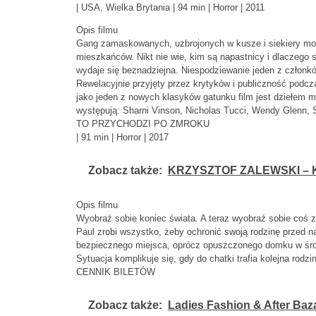
| USA, Wielka Brytania | 94 min | Horror | 2011
Opis filmu
Gang zamaskowanych, uzbrojonych w kusze i siekiery mord
mieszkańców. Nikt nie wie, kim są napastnicy i dlaczego s
wydaje się beznadziejna. Niespodziewanie jeden z członk
Rewelacyjnie przyjęty przez krytyków i publiczność podcz
jako jeden z nowych klasyków gatunku film jest dziełem
występują: Sharni Vinson, Nicholas Tucci, Wendy Glenn, 
TO PRZYCHODZI PO ZMROKU
| 91 min | Horror | 2017
Zobacz także:
KRZYSZTOF ZALEWSKI –
Opis filmu
Wyobraź sobie koniec świata. A teraz wyobraź sobie coś
Paul zrobi wszystko, żeby ochronić swoją rodzinę przed 
bezpiecznego miejsca, oprócz opuszczonego domku w środ
Sytuacja komplikuje się, gdy do chatki trafia kolejna rod
CENNIK BILETÓW
Zobacz także:
Ladies Fashion & After Baza