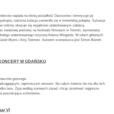
erców napada na letnią posiadłość Davisonów i terroryzuje jej
pokojna, rodzinna kolacja zamieniła się w śmiertelną pułapkę. Sytuacja
ów rodziny okazuje się wyjątkowo utalentowanym zabójcą.
as światowej premiery na festiwalu filmowym w Toronto, wymieniany
 młodego utalentowanego reżysera Adama Wingarda. W rolach głównych
Sarah Myers i Amy Seimetz. Autorem scenariusza jest Simon Barrett.
 KONCERT W GDAŃSKU
 znacznie gorszego…
nadciągającym, tajemniczym wirusem. Na całym świecie nie ma dla nich
ku lasu. Żyją według surowych zasad, chcąc przetrwać najgorsze.
zina poszukująca schronienia…
ar VI