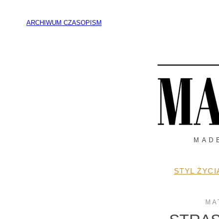
Przejdź
do
ARCHIWUM CZASOPISM
treści
MAD
STYL ŻYCI
MA