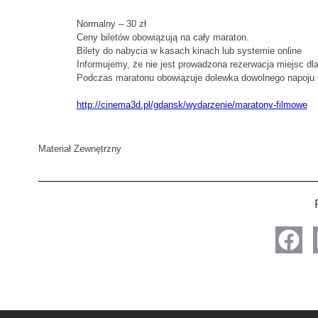
Normalny – 30 zł
Ceny biletów obowiązują na cały maraton.
Bilety do nabycia w kasach kinach lub systemie online
Informujemy, że nie jest prowadzona rezerwacja miejsc dl
Podczas maratonu obowiązuje dolewka dowolnego napoju
http://cinema3d.pl/gdansk/wydarzenie/maratony-filmowe
Materiał Zewnętrzny