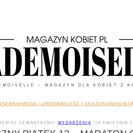
EMOISELLE – MAGAZYN DLA KOBIET Z K
A
SENNIK
MODA I URODA
MIŁOŚĆ I SEX
ZDROWIE
DIETA
TERIAŁ ZEWNĘTRZNY
/
WYDARZENIA
/
10 KWIETNIA 2