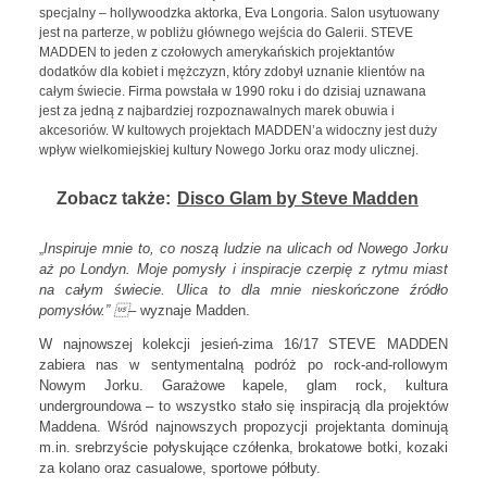
specjalny – hollywoodzka aktorka, Eva Longoria. Salon usytuowany
jest na parterze, w pobliżu głównego wejścia do Galerii. STEVE
MADDEN to jeden z czołowych amerykańskich projektantów
dodatków dla kobiet i mężczyzn, który zdobył uznanie klientów na
całym świecie. Firma powstała w 1990 roku i do dzisiaj uznawana
jest za jedną z najbardziej rozpoznawalnych marek obuwia i
akcesoriów. W kultowych projektach MADDEN’a widoczny jest duży
wpływ wielkomiejskiej kultury Nowego Jorku oraz mody ulicznej.
Zobacz także:
Disco Glam by Steve Madden
Inspiruje mnie to, co noszą ludzie na ulicach od Nowego Jorku
„
aż po Londyn. Moje pomysły i inspiracje czerpię z rytmu miast
na całym świecie. Ulica to dla mnie nieskończone źródło
pomysłów.” 
– wyznaje Madden.
W najnowszej kolekcji jesień-zima 16/17 STEVE MADDEN
zabiera nas w sentymentalną podróż po rock-and-rollowym
Nowym Jorku. Garażowe kapele, glam rock, kultura
undergroundowa – to wszystko stało się inspiracją dla projektów
Maddena. Wśród najnowszych propozycji projektanta dominują
m.in. srebrzyście połyskujące czółenka, brokatowe botki, kozaki
za kolano oraz casualowe, sportowe półbuty.