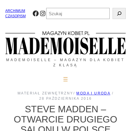
Przejdź
do
Szukaj
ARCHIWUM
Facebook
Instagram
treści
CZASOPISM
MADEMOISELLE – MAGAZYN DLA KOBIET
Z KLASĄ
MATERIAŁ ZEWNĘTRZNY
/
MODA I URODA
/
28 PAŹDZIERNIKA 2016
STEVE MADDEN –
OTWARCIE DRUGIEGO
SALONU W POLSCE