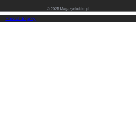
© 2025 Magazynkobiet.pl
Powrót do góry