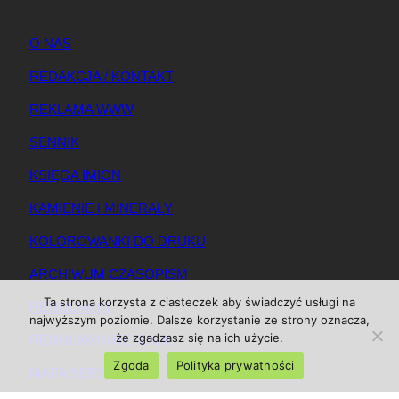
O NAS
REDAKCJA / KONTAKT
REKLAMA WWW
SENNIK
KSIĘGA IMION
KAMIENIE I MINERAŁY
KOLOROWANKI DO DRUKU
ARCHIWUM CZASOPISM
Ta strona korzysta z ciasteczek aby świadczyć usługi na
REGULAMIN
najwyższym poziomie. Dalsze korzystanie ze strony oznacza,
że zgadzasz się na ich użycie.
REGULAMIN REKLAM
Zgoda
Polityka prywatności
MAPA SERWISU