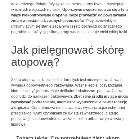
dokuczliwego świądu. Wysypka ma nieregularny kształt i występuje
w różnych miejscach na ciele.
Uporczywe swędzenie, a co się z tym
wiąże niekontrolowane drapanie może prowadzić do powstawania
zmian w postaci tak zwanych przeczosów
. Przy przewlekłym i
utrzymującym się stanie zapalnym często dochodzi do znacznego
pogrubienia skóry i jej silnego rogowacenia, co daje efekt rybiej łuski.
Jak pielęgnować skórę
atopową?
Skóra atopowa u dzieci i osób dorosłych jest niezwykle wrażliwa i
wymaga odpowiedniego traktowania. Ważne jest jej oczyszczanie,
które musi być jednocześnie delikatne i skuteczne, ponieważ łatwo
dochodzi do nadkażeń bakteryjnych.
Zbyt silne środki myjące mogą
wywoływać podrażnienia, nadmierne wysuszenie, a nawet reakcję
alergiczną
. Cera atopowa nie ma warstwy wystarczająco ochronnej
przed szkodliwymi czynnikami ze świata zewnętrznego, dlatego
podstawą jest odpowiednie nawilżanie, które odbudowuje warstwę
lipidową.
Zobacz także:
Czy potrzebujesz diety, skoro