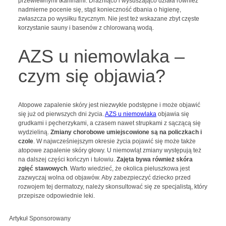
przewiewnymi tkaninami. Drażniąco i wysuszająco działa również
nadmierne pocenie się, stąd konieczność dbania o higienę,
zwłaszcza po wysiłku fizycznym. Nie jest też wskazane zbyt częste
korzystanie sauny i basenów z chlorowaną wodą.
AZS u niemowlaka –
czym się objawia?
Atopowe zapalenie skóry jest niezwykle podstępne i może objawić
się już od pierwszych dni życia.
AZS u niemowlaka
objawia się
grudkami i pęcherzykami, a czasem nawet strupkami z sączącą się
wydzieliną.
Z
miany chorobowe umiejscowione są na policzkach i
czole
. W najwcześniejszym okresie życia pojawić się może także
atopowe zapalenie skóry głowy. U niemowląt zmiany występują też
na dalszej części kończyn i tułowiu.
Zajęta bywa również skóra
zgięć stawowych
. Warto wiedzieć, że okolica pieluszkowa jest
zazwyczaj wolna od objawów. Aby zabezpieczyć dziecko przed
rozwojem tej dermatozy, należy skonsultować się ze specjalistą, który
przepisze odpowiednie leki.
Artykuł Sponsorowany