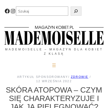
Przejdź
do
Szukaj
Facebook
Instagram
treści
MADEMOISELLE – MAGAZYN DLA KOBIET
Z KLASĄ
ARTYKUŁ SPONSOROWANY
/
ZDROWIE
/
12 WRZEŚNIA 2022
SKÓRA ATOPOWA – CZYM
SIĘ CHARAKTERYZUJE I
JAK JĄ PIELĘGNOWAĆ?