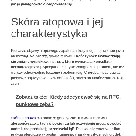
jak ją pielęgnować? Podpowiadamy.
Skóra atopowa i jej
charakterystyka
Pierwsze objawy atopowego zapalenia skóry mogą pojawić się już u
niemowląt.
Na twarzy, głowie, tułowiu i kończynach uwidaczniają
się zmiany wysiękowe i strupy, które wymagają konsultacji
dermatologicznej
. Specjalista nie tylko zdiagnozuje problem, ale też
wdroży odpowiednie leczenie i pielęgnację. Choroba może dawać
pierwsze objawy również w dorosłości, nawet po ukończeniu 20 roku
życia.
Zobacz także:
Kiedy zdecydować się na RTG
punktowe zęba?
Skóra atopowa
ma podłoże genetyczne.
Niewielkie dawki
alergenów zawartych w powietrzu lub pożywieniu mogą wywołać
nadmierną produkcję przeciwciał IgE
. Pojawia się wówczas silna
reakcja alergiczna w postaci rumienia, charakterystycznych grudek i