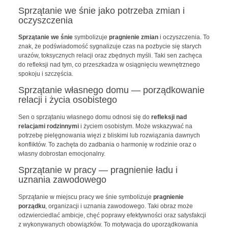
Sprzątanie we śnie jako potrzeba zmian i
oczyszczenia
Sprzątanie we śnie
symbolizuje
pragnienie zmian
i oczyszczenia. To
znak, że podświadomość sygnalizuje czas na pozbycie się starych
urazów, toksycznych relacji oraz zbędnych myśli. Taki sen zachęca
do refleksji nad tym, co przeszkadza w osiągnięciu wewnętrznego
spokoju i szczęścia.
Sprzątanie własnego domu — porządkowanie
relacji i życia osobistego
Sen o sprzątaniu własnego domu odnosi się do
refleksji nad
relacjami rodzinnymi
i życiem osobistym. Może wskazywać na
potrzebę pielęgnowania więzi z bliskimi lub rozwiązania dawnych
konfliktów. To zachęta do zadbania o harmonię w rodzinie oraz o
własny dobrostan emocjonalny.
Sprzątanie w pracy — pragnienie ładu i
uznania zawodowego
Sprzątanie w miejscu pracy we śnie symbolizuje
pragnienie
porządku
, organizacji i uznania zawodowego. Taki obraz może
odzwierciedlać ambicje, chęć poprawy efektywności oraz satysfakcji
z wykonywanych obowiązków. To motywacja do uporządkowania