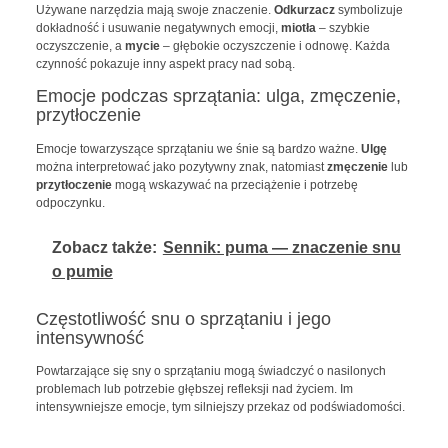
Używane narzędzia mają swoje znaczenie.
Odkurzacz
symbolizuje
dokładność i usuwanie negatywnych emocji,
miotła
– szybkie
oczyszczenie, a
mycie
– głębokie oczyszczenie i odnowę. Każda
czynność pokazuje inny aspekt pracy nad sobą.
Emocje podczas sprzątania: ulga, zmęczenie,
przytłoczenie
Emocje towarzyszące sprzątaniu we śnie są bardzo ważne.
Ulgę
można interpretować jako pozytywny znak, natomiast
zmęczenie
lub
przytłoczenie
mogą wskazywać na przeciążenie i potrzebę
odpoczynku.
Zobacz także:
Sennik: puma — znaczenie snu
o pumie
Częstotliwość snu o sprzątaniu i jego
intensywność
Powtarzające się sny o sprzątaniu mogą świadczyć o nasilonych
problemach lub potrzebie głębszej refleksji nad życiem. Im
intensywniejsze emocje, tym silniejszy przekaz od podświadomości.