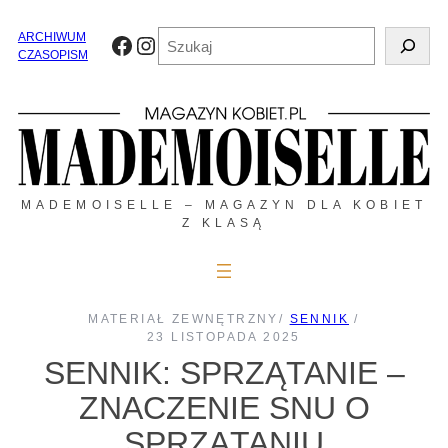
Przejdź
do
Szukaj
ARCHIWUM
Facebook
Instagram
treści
CZASOPISM
MADEMOISELLE – MAGAZYN DLA KOBIET
Z KLASĄ
MATERIAŁ ZEWNĘTRZNY
/
SENNIK
/
23 LISTOPADA 2025
SENNIK: SPRZĄTANIE –
ZNACZENIE SNU O
SPRZĄTANIU