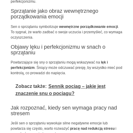
perfekcjonizmu.
Sprzątanie jako obraz wewnętrznego
porządkowania emocji
Sen o sprzątaniu symbolizuje
wewnętrzne porządkowanie emocji
.
To sygnał, że warto zadbać o swoje uczucia i przemyśleć, co wymaga
oczyszczenia.
Objawy lęku i perfekcjonizmu w snach o
sprzątaniu
Powtarzające się sny o sprzątaniu mogą wskazywać na
lęk i
perfekcjonizm
. Śniący może odczuwać presję, by wszystko mieć pod
kontrolą, co prowadzi do napięcia.
Zobacz także:
Sennik pociąg – jakie jest
znaczenie snu o pociągu?
Jak rozpoznać, kiedy sen wymaga pracy nad
stresem
Jeśli sen o sprzątaniu wywołuje silne negatywne emocje lub
powtarza się często, warto rozważyć
pracę nad redukcją stresu
i