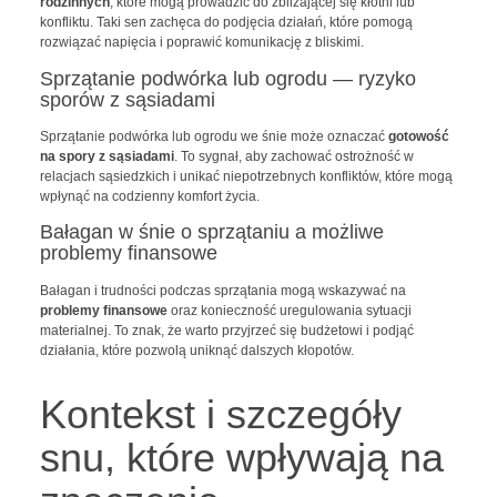
rodzinnych
, które mogą prowadzić do zbliżającej się kłótni lub
konfliktu. Taki sen zachęca do podjęcia działań, które pomogą
rozwiązać napięcia i poprawić komunikację z bliskimi.
Sprzątanie podwórka lub ogrodu — ryzyko
sporów z sąsiadami
Sprzątanie podwórka lub ogrodu we śnie może oznaczać
gotowość
na spory z sąsiadami
. To sygnał, aby zachować ostrożność w
relacjach sąsiedzkich i unikać niepotrzebnych konfliktów, które mogą
wpłynąć na codzienny komfort życia.
Bałagan w śnie o sprzątaniu a możliwe
problemy finansowe
Bałagan i trudności podczas sprzątania mogą wskazywać na
problemy finansowe
oraz konieczność uregulowania sytuacji
materialnej. To znak, że warto przyjrzeć się budżetowi i podjąć
działania, które pozwolą uniknąć dalszych kłopotów.
Kontekst i szczegóły
snu, które wpływają na