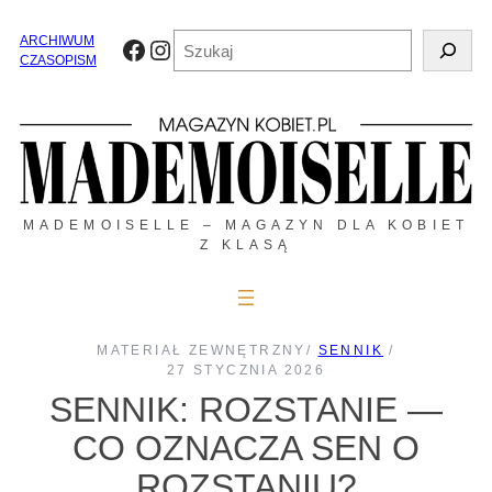
Przejdź
do
Szukaj
ARCHIWUM
Facebook
Instagram
treści
CZASOPISM
MADEMOISELLE – MAGAZYN DLA KOBIET
Z KLASĄ
MATERIAŁ ZEWNĘTRZNY
/
SENNIK
/
27 STYCZNIA 2026
SENNIK: ROZSTANIE —
CO OZNACZA SEN O
ROZSTANIU?