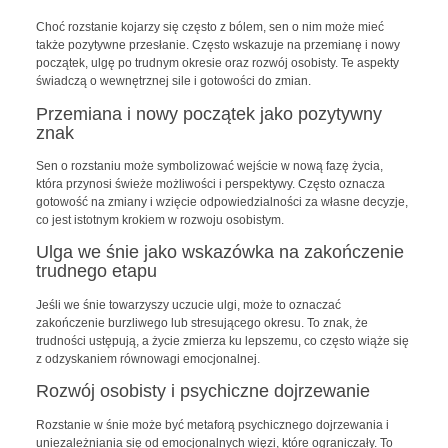
Choć rozstanie kojarzy się często z bólem, sen o nim może mieć
także pozytywne przesłanie. Często wskazuje na przemianę i nowy
początek, ulgę po trudnym okresie oraz rozwój osobisty. Te aspekty
świadczą o wewnętrznej sile i gotowości do zmian.
Przemiana i nowy początek jako pozytywny
znak
Sen o rozstaniu może symbolizować wejście w nową fazę życia,
która przynosi świeże możliwości i perspektywy. Często oznacza
gotowość na zmiany i wzięcie odpowiedzialności za własne decyzje,
co jest istotnym krokiem w rozwoju osobistym.
Ulga we śnie jako wskazówka na zakończenie
trudnego etapu
Jeśli we śnie towarzyszy uczucie ulgi, może to oznaczać
zakończenie burzliwego lub stresującego okresu. To znak, że
trudności ustępują, a życie zmierza ku lepszemu, co często wiąże się
z odzyskaniem równowagi emocjonalnej.
Rozwój osobisty i psychiczne dojrzewanie
Rozstanie w śnie może być metaforą psychicznego dojrzewania i
uniezależniania się od emocjonalnych więzi, które ograniczały. To