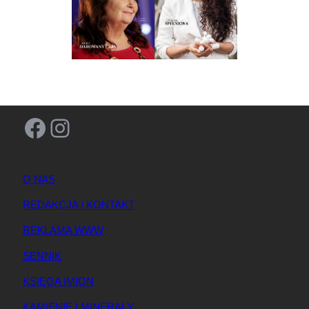
Facebook
Instagram
O NAS
REDAKCJA / KONTAKT
REKLAMA WWW
SENNIK
KSIĘGA IMION
KAMIENIE I MINERAŁY